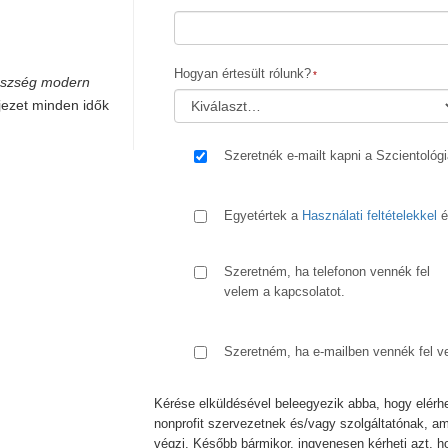
Hogyan értesült rólunk?
gészség modern
jezet minden idők
Szeretnék e-mailt kapni a Szcientológ
Egyetértek a
Használati feltételekkel
é
Szeretném, ha telefonon vennék fel
velem a kapcsolatot.
Szeretném, ha e-mailben vennék fel v
Kérése elküldésével beleegyezik abba, hogy elérh
nonprofit szervezetnek és/vagy szolgáltatónak, a
végzi. Később bármikor, ingyenesen kérheti azt, h