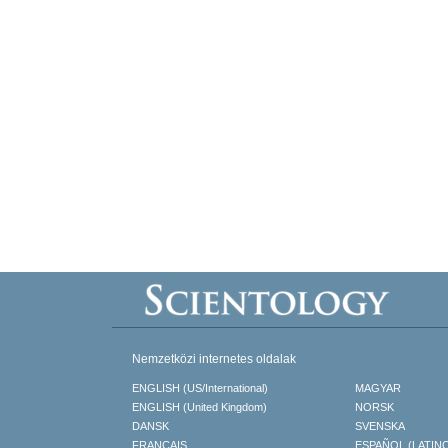
Nemzetközi internetes oldalak
ENGLISH (US/International)
MAGYAR
ENGLISH (United Kingdom)
NORSK
DANSK
SVENSKA
FRANÇAIS
ESPAÑOL (LATIN