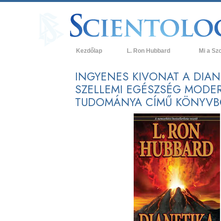
Kezdőlap
L. Ron Hubbard
Mi a Sz
Hittételek 
INGYENES KIVONAT A DIANE
SZELLEMI EGÉSZSÉG MODE
A Szcientol
TUDOMÁNYA CÍMŰ KÖNYVB
Mit mondan
a Szcientol
Ismerjen me
Látogatás 
A Szcientol
Bevezetés 
Szeretet és
Mi a nagys