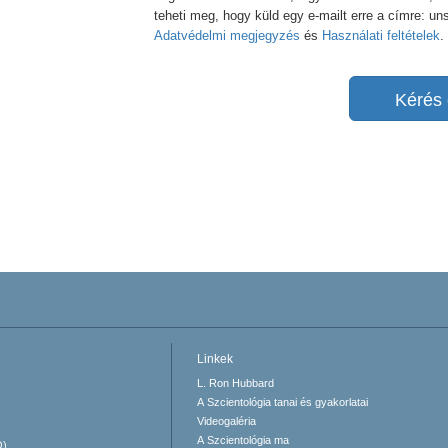
teheti meg, hogy küld egy e-mailt erre a címre: u
Adatvédelmi megjegyzés
és
Használati feltételek
.
Kérés 
Linkek
L. Ron Hubbard
A Szcientológia tanai és gyakorlatai
Videogaléria
A Szcientológia ma
O)