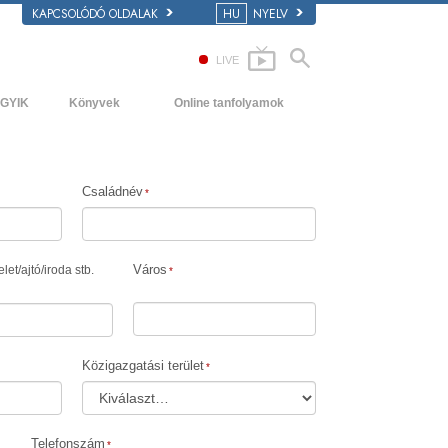
KAPCSOLÓDÓ OLDALAK
HU
NYELV
LIVE
GYIK
Könyvek
Online tanfolyamok
áttér és alapelvek
Kezdőkönyvek
Hogyan oldjunk meg konfliktusokat?
átogatás egy egyházban
Hangoskönyvek
A létezés dinamikái
Családnév
 Szcientológia szervezetek
Bevezető előadások
A megértés összetevői
Filmek
Megoldások a veszélyes környezetre
Város
let
/
ajtó
/
iroda stb.
Asszisztok betegségekre és
sérülésekre
Tisztesség és becsület
Közigazgatási terület
Házasság
Az érzelmi Tónusskála
Telefonszám