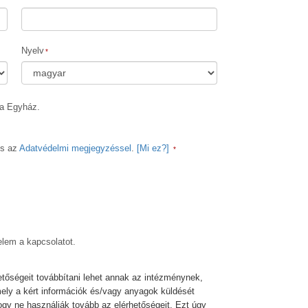
Megoldások a drogokra
Gyerekek
Nyelv
Eszközök a munkahelyen
Az etika és az állapotok
ia Egyház.
Az elnyomás oka
Kivizsgálások
s az
Adatvédelmi megjegyzéssel
.
[Mi ez?]
A szervezés alapjai
A public relations alapjai
Célok és célkitűzések
elem a kapcsolatot.
A tanulás technológiája
Kommunikáció
etőségeit továbbítani lehet annak az intézménynek,
mely a kért információk és/vagy anyagok küldését
ogy ne használják tovább az elérhetőségeit. Ezt úgy