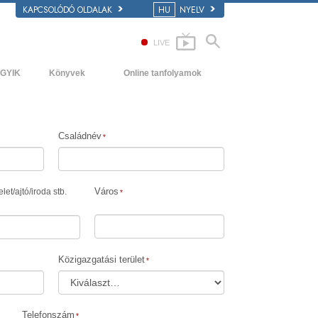
KAPCSOLÓDÓ OLDALAK
HU
NYELV
LIVE
GYIK
Könyvek
Online tanfolyamok
áttér és alapelvek
Kezdőkönyvek
Hogyan oldjunk meg konfliktusokat?
átogatás egy egyházban
Hangoskönyvek
A létezés dinamikái
Családnév
 Szcientológia szervezetek
Bevezető előadások
A megértés összetevői
Filmek
Megoldások a veszélyes környezetre
Város
let
/
ajtó
/
iroda stb.
Asszisztok betegségekre és
sérülésekre
Tisztesség és becsület
Közigazgatási terület
Házasság
Az érzelmi Tónusskála
Telefonszám