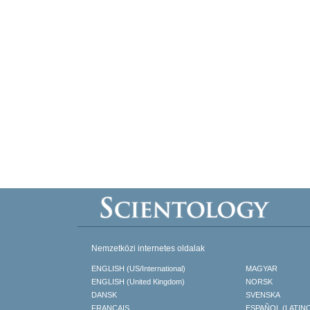
Nemzetközi internetes oldalak
ENGLISH (US/International)
MAGYAR
ENGLISH (United Kingdom)
NORSK
DANSK
SVENSKA
FRANÇAIS
ESPAÑOL (LATIN