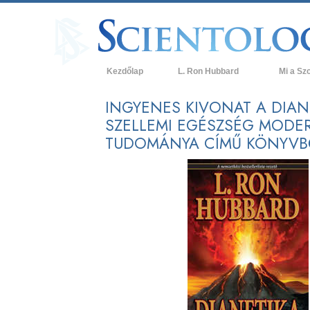
Kezdőlap
L. Ron Hubbard
Mi a Sz
Hittételek 
INGYENES KIVONAT A DIANE
SZELLEMI EGÉSZSÉG MODE
A Szcientol
TUDOMÁNYA CÍMŰ KÖNYVB
Mit mondan
a Szcientol
Ismerjen me
Látogatás 
A Szcientol
Bevezetés 
Szeretet és
Mi a nagys