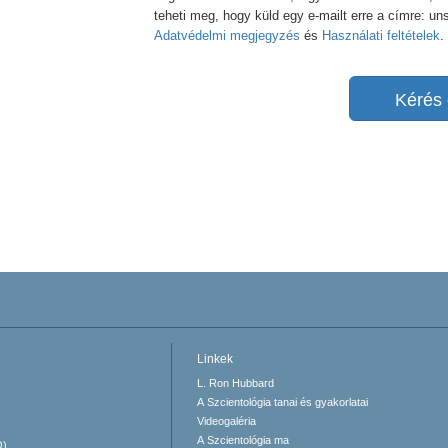
teheti meg, hogy küld egy e-mailt erre a címre: u
Adatvédelmi megjegyzés
és
Használati feltételek
.
Kérés 
Linkek
L. Ron Hubbard
A Szcientológia tanai és gyakorlatai
Videogaléria
A Szcientológia ma
O)