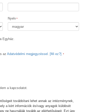
Megoldások a drogokra
Gyerekek
Nyelv
Eszközök a munkahelyen
Az etika és az állapotok
ia Egyház.
Az elnyomás oka
Kivizsgálások
s az
Adatvédelmi megjegyzéssel
.
[Mi ez?]
A szervezés alapjai
A public relations alapjai
Célok és célkitűzések
elem a kapcsolatot.
A tanulás technológiája
Kommunikáció
etőségeit továbbítani lehet annak az intézménynek,
mely a kért információk és/vagy anyagok küldését
ogy ne használják tovább az elérhetőségeit. Ezt úgy