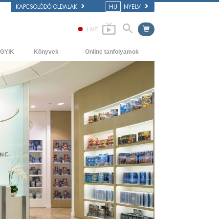
KAPCSOLÓDÓ OLDALAK
HU
NYELV
LIVE
GYIK
Könyvek
Online tanfolyamok
áttér és alapelvek
Kezdőkönyvek
Hogyan oldjunk meg konfliktusokat?
átogatás egy egyházban
Hangoskönyvek
A létezés dinamikái
 Szcientológia szervezetek
Bevezető előadások
A megértés összetevői
Filmek
Megoldások a veszélyes környezetre
Asszisztok betegségekre és
sérülésekre
Tisztesség és becsület
Házasság
Az érzelmi Tónusskála