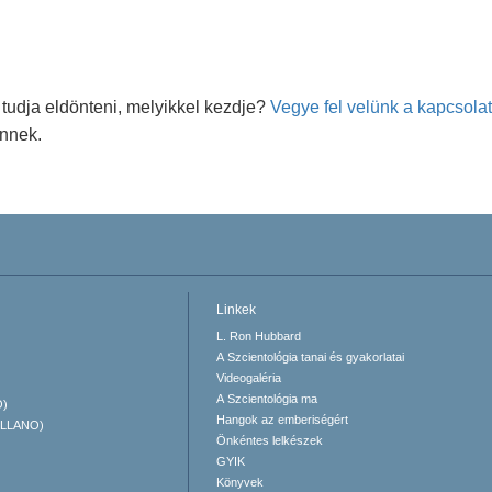
tudja eldönteni, melyikkel kezdje?
Vegye fel velünk a kapcsolat
önnek.
Linkek
L. Ron Hubbard
A Szcientológia tanai és gyakorlatai
Videogaléria
A Szcientológia ma
O)
Hangok az emberiségért
ELLANO)
Önkéntes lelkészek
GYIK
Könyvek