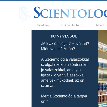
Kezdőlap
L. Ron Hubbard
Mi a Sz
Hittételek 
KÖNYVESBOLT
„Mik az ön céljai? Hová tart?
A Szcientol
Miért van itt? Mi ön?
Mit mondan
a Szcientol
A Szcientológia válaszokkal
szolgál ezekre a kérdésekre,
Ismerjen me
jó válaszokkal, amelyek
Látogatás 
igazak, olyan válaszokkal,
amelyek működnek az ön
A Szcientol
számára.
Bevezetés 
Mert a Szcientológia tárgya
ön.”
Szeretet és
Mi a nagys