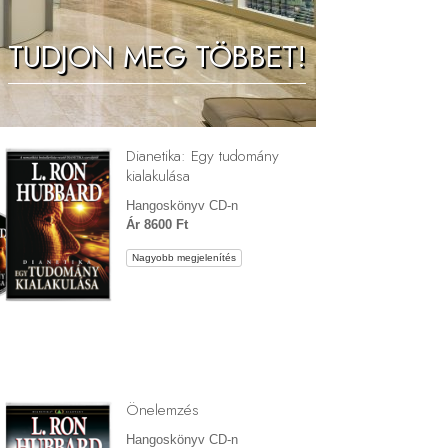
Megoldások a drogokra
TUDJON MEG TÖBBET!
Gyerekek
Eszközök a munkahelyen
Az etika és az állapotok
Dianetika: Egy tudomány
Az elnyomás oka
kialakulása
Kivizsgálások
Hangoskönyv CD-n
Ár 8600 Ft
A szervezés alapjai
Nagyobb megjelenítés
A public relations alapjai
Célok és célkitűzések
A tanulás technológiája
Kommunikáció
Önelemzés
Hangoskönyv CD-n