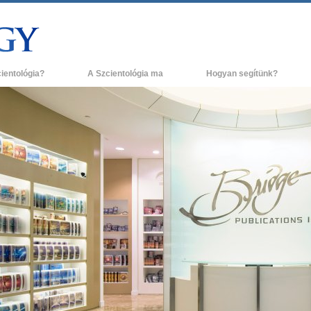
cientológia?
A Szcientológia ma
Hogyan segítünk?
és gyakorlatok
Szcientológia egyházak
H
ógia hitvallásai és kódexei
Új Szcientológia egyházak
L
ak a szcientológusok
Haladó szervezetek
A
ógiáról?
Flag Szárazföldi Bázis
g egy szcientológust!
Freewinds
egy egyházban
Eljuttatjuk a világnak a Szcientológiát
ógia alapelvei
David Miscavige - A Szcientológia vallás
a Dianetikába
vezetője
 gyűlölet –
ág?