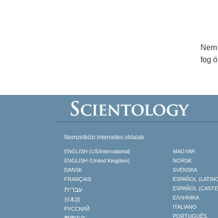
Nem 
fog 
Nemzetközi internetes oldalak
ENGLISH (US/International)
MAGYAR
ENGLISH (United Kingdom)
NORSK
DANSK
SVENSKA
FRANÇAIS
ESPAÑOL (LATIN
עברית
ESPAÑOL (CAST
ΕΛΛΗΝΙΚA
日本語
ITALIANO
РУССКИЙ
PORTUGUÊS