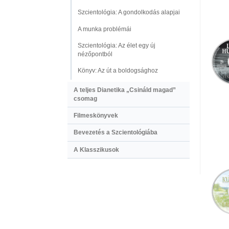
Szcientológia: A gondolkodás alapjai
A munka problémái
Szcientológia: Az élet egy új
nézőpontból
Könyv: Az út a boldogsághoz
A teljes Dianetika „Csináld magad”
csomag
Filmeskönyvek
Bevezetés a Szcientológiába
A Klasszikusok