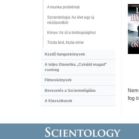
A munka problémái
Szcientológia: Az élet egy új
nézőpontból
Könyv: Az út a boldogsághoz
Tiszta test, tiszta elme
Kezdő hangoskönyvek
A teljes Dianetika „Csináld magad”
csomag
Filmeskönyvek
Nem 
Bevezetés a Szcientológiába
fog 
A Klasszikusok