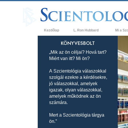
Kezdőlap
L. Ron Hubbard
Mi a Sz
Hittételek 
KÖNYVESBOLT
„Mik az ön céljai? Hová tart?
A Szcientol
Miért van itt? Mi ön?
Mit mondan
a Szcientol
A Szcientológia válaszokkal
szolgál ezekre a kérdésekre,
Ismerjen me
jó válaszokkal, amelyek
Látogatás 
igazak, olyan válaszokkal,
amelyek működnek az ön
A Szcientol
számára.
Bevezetés 
Mert a Szcientológia tárgya
ön.”
Szeretet és
Mi a nagys