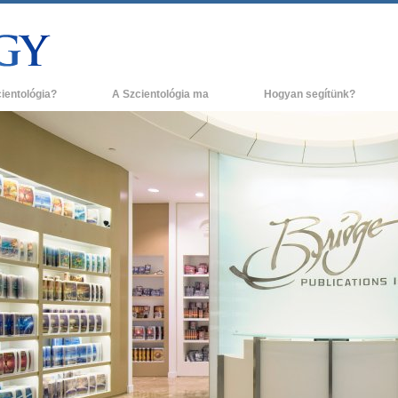
cientológia?
A Szcientológia ma
Hogyan segítünk?
és gyakorlatok
Szcientológia egyházak
H
ógia hitvallásai és kódexei
Új Szcientológia egyházak
L
ak a szcientológusok
Haladó szervezetek
A
ógiáról?
Flag Szárazföldi Bázis
g egy szcientológust!
Freewinds
egy egyházban
Eljuttatjuk a világnak a Szcientológiát
ógia alapelvei
David Miscavige - A Szcientológia vallás
a Dianetikába
vezetője
 gyűlölet –
ág?