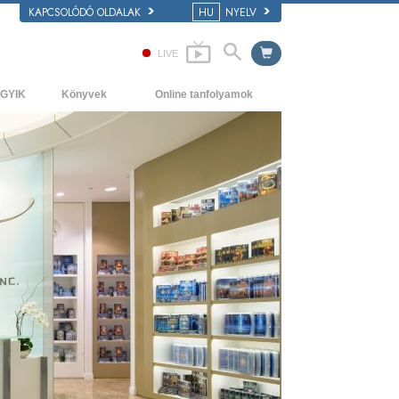
KAPCSOLÓDÓ OLDALAK
HU
NYELV
LIVE
GYIK
Könyvek
Online tanfolyamok
áttér és alapelvek
Kezdőkönyvek
Hogyan oldjunk meg konfliktusokat?
átogatás egy egyházban
Hangoskönyvek
A létezés dinamikái
 Szcientológia szervezetek
Bevezető előadások
A megértés összetevői
Filmek
Megoldások a veszélyes környezetre
Asszisztok betegségekre és
sérülésekre
Tisztesség és becsület
Házasság
Az érzelmi Tónusskála