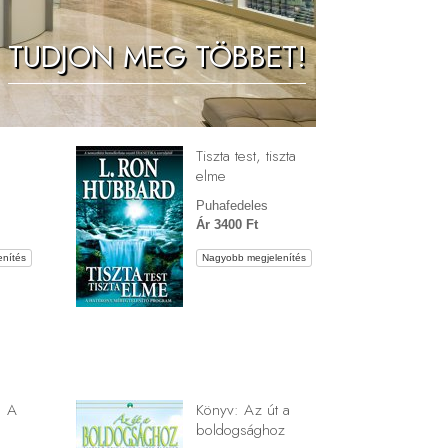
Megoldások a drogokra
TUDJON MEG TÖBBET!
Gyerekek
Eszközök a munkahelyen
Az etika és az állapotok
Tiszta test, tiszta
Az elnyomás oka
elme
Kivizsgálások
Puhafedeles
Ár 3400 Ft
A szervezés alapjai
nítés
Nagyobb megjelenítés
A public relations alapjai
Célok és célkitűzések
A tanulás technológiája
Kommunikáció
: A
Könyv: Az út a
boldogsághoz