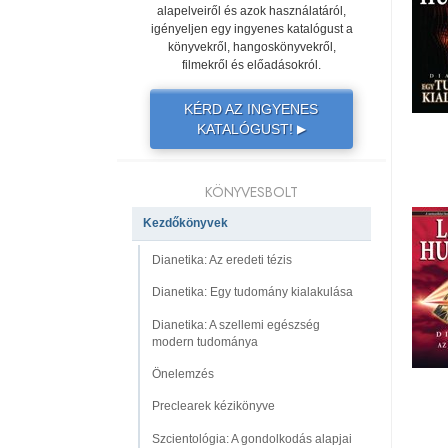
alapelveiről és azok használatáról,
igényeljen egy ingyenes katalógust a
könyvekről, hangoskönyvekről,
filmekről és előadásokról.
KÉRD AZ INGYENES
KATALÓGUST!
▶
KÖNYVESBOLT
Kezdőkönyvek
Dianetika: Az eredeti tézis
Dianetika: Egy tudomány kialakulása
Dianetika: A szellemi egészség
modern tudománya
Önelemzés
Preclearek kézikönyve
Szcientológia: A gondolkodás alapjai