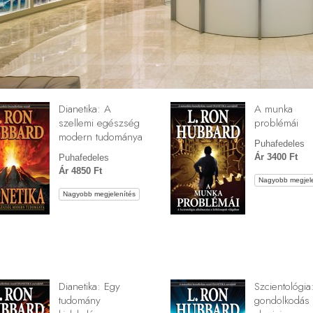
Dianetika: A
A munka
szellemi egészség
problémái
modern tudománya
Puhafedeles
Ár 3400 Ft
Puhafedeles
Ár 4850 Ft
Nagyobb megjele
Nagyobb megjelenítés
Dianetika: Egy
Szcientológia
tudomány
gondolkodás