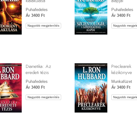
kialakulása
alapjai
Puhafedeles
Puhafedeles
Ár 3400 Ft
Ár 3400 Ft
Nagyobb megjelenítés
Nagyobb megjele
Dianetika: Az
Preclearek
eredeti tézis
kézikönyve
Puhafedeles
Munkafüzet
Ár 3400 Ft
Ár 3400 Ft
Nagyobb megjelenítés
Nagyobb megjele