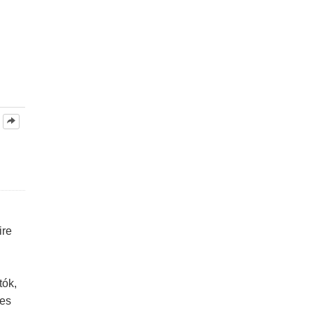
ire
tók,
les