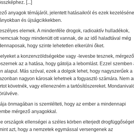
sszképhez. [...]
ző anyagok témájáról, jelentett hatásaikról és ezek kezelésén
dványokban és újságcikkekben.
veszélyes elemek. A mindenféle drogok, radioaktív hulladékok,
emcsak hogy mindenütt ott vannak, de az idő haladtával még
ennaposak, hogy szinte lehetetlen elkerülni őket.
melyeket a konzervzöldségekbe vagy
-levesbe
tesznek, mérgez
ítószernek az a hatása, hogy gátolja a lebomlást. Ezzel szemben
 alapul. Más szóval, ezek a dolgok lehet, hogy nagyszerűek a
t, azonban nagyon károsak lehetnek a fogyasztó számára. Nem ar
rtot követnék, vagy ellenezném a tartósítószereket. Mondaniva
örülvéve.
ldája önmagában is szemlélteti, hogy az ember a mindennapi
szembe mérgező anyagokkal.
le országok ellenségei a széles körben elterjedt drogfüggősége
amint azt, hogy a nemzetek egymással versengenek az