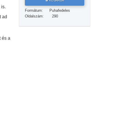
KOSÁRBA
Megoldások a drogokra
is.
Formátum:
Puhafedeles
Gyerekek
Oldalszám:
290
t ad
Eszközök a munkahelyen
Az etika és az állapotok
t és a
Az elnyomás oka
Kivizsgálások
A szervezés alapjai
A public relations alapjai
Célok és célkitűzések
A tanulás technológiája
Kommunikáció