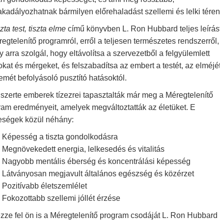
adályozhatnak bármilyen előrehaladást szellemi és lelki téren 
zta test, tiszta elme
című könyvben L. Ron Hubbard teljes leírás
egtelenítő programról, erről a teljesen természetes rendszerről,
 arra szolgál, hogy eltávolítsa a szervezetből a felgyülemlett
kat és mérgeket, és felszabadítsa az embert a testét, az elméjé
emét befolyásoló pusztító hatásoktól.
gszerte emberek tízezrei tapasztalták már meg a Méregtelenítő
ram eredményeit, amelyek megváltoztatták az életüket. E
eségek közül néhány:
Képesség a tiszta gondolkodásra
Megnövekedett energia, lelkesedés és vitalitás
Nagyobb mentális éberség és koncentrálási képesség
Látványosan megjavult általános egészség és közérzet
Pozitívabb életszemlélet
Fokozottabb szellemi jóllét érzése
zze fel ön is a Méregtelenítő program csodáját L. Ron Hubbard