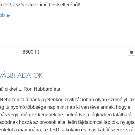
a test, tiszta elme
című bestselleréből!
ább
8600 Ft
OVÁBBI ADATOK
ű cikket L. Ron Hubbard írta.
Nehezen találnánk a jelenkori civilizációban olyan személyt, ak
ég túlnyomó többsége nap mint nap ki van téve annak, hogy a
más vegyi mérgek kerülnek be, beleértve a légkörben található
dnak hozzá az orvosok által felírt fájdalomcsillapítók, nyugta
Ezenfelül a marihuána, az LSD, a kokain és más kábítószerek szé