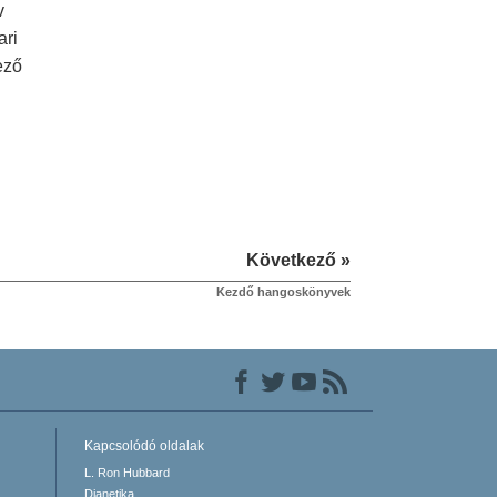
v
ari
ező
Következő »
Kezdő hangoskönyvek
Kapcsolódó oldalak
L. Ron Hubbard
Dianetika