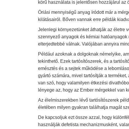
körű használata is jelentősen hozzájárul az ö
Óriási mennyiségű anyag íródott már a mérge
kilátásairól. Bőven vannak erre példák kia
Jelenlegi környezetünket áthatják az életre 
szennyező anyagok és kémiai hatóanyagok n
elterjedtebbé válnak. Valójában annyira mind
Például azoknak a dolgoknak némelyike, a
tekinthető. Ezek tartósítószerek, és a tartós
emésztés és a sejtek működése a lebomláson
gyártó számára, mivel tartósítják a terméke
van szó, hogy valamilyen étkezési divathóbo
lényege az, hogy az Ember mérgekkel van k
Az élelmiszerekben lévő tartósítószerek pé
életében milyen gyakran találhatja magát 
De kapcsoljuk ezt össze azzal, hogy különfé
használják defetista mechanizmusként, val