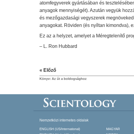
atomfegyverek gyártásában és tesztelésében
anyagok mennyiségét). Azután vegyük hozzá a
és mezőgazdasági vegyszerek megnövekedett 
anyagokat. Röviden (és nyíltan kimondva), ez
Ez az a helyzet, amelyet a Méregtelenítő pr
– L. Ron Hubbard
« Előző
Könyv: Az út a boldogsághoz
Nemzetközi internetes oldalak
ENGLISH (US/International)
MAGYAR