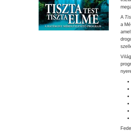
megak
A
Tis
a Mér
amely
drogo
szell
Vilá
prog
nyer
Fede