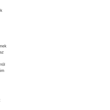
ek
őnek
 az
ról
lóm
t