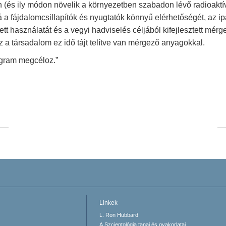
 (és ily módon növelik a környezetben szabadon lévő radioaktí
 fájdalomcsillapítók és nyugtatók könnyű elérhetőségét, az ip
használatát és a vegyi hadviselés céljából kifejlesztett mérg
 a társadalom ez idő tájt telítve van mérgező anyagokkal.
ogram megcéloz.”
Linkek
L. Ron Hubbard
A Szcientológia tanai és gyakorlatai