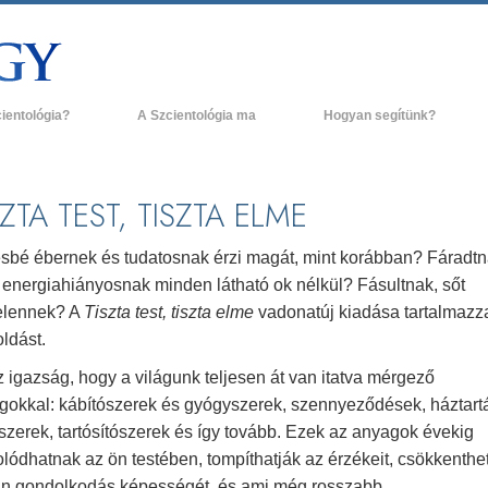
cientológia?
A Szcientológia ma
Hogyan segítünk?
és gyakorlatok
Szcientológia egyházak
H
ógia hitvallásai és kódexei
Új Szcientológia egyházak
L
SZTA TEST, TISZTA ELME
ak a szcientológusok
Haladó szervezetek
A
ógiáról?
sbé ébernek és tudatosnak érzi magát, mint korábban? Fáradt
Flag Szárazföldi Bázis
 energiahiányosnak minden látható ok nélkül? Fásultnak, sőt
g egy szcientológust!
telennek? A
Tiszta test, tiszta elme
vadonatúj kiadása tartalmazz
Freewinds
egy egyházban
ldást.
Eljuttatjuk a világnak a Szcientológiát
 igazság, hogy a világunk teljesen át van itatva mérgező
ógia alapelvei
gokkal: kábítószerek és gyógyszerek, szennyeződések, háztart
David Miscavige - A Szcientológia vallás
a Dianetikába
vezetője
szerek, tartósítószerek és így tovább. Ezek az anyagok évekig
olódhatnak az ön testében, tompíthatják az érzékeit, csökkenthet
 gyűlölet –
ág?
tán gondolkodás képességét, és ami még rosszabb,