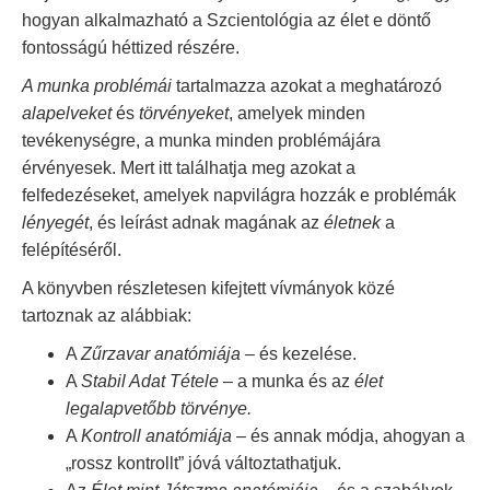
hogyan alkalmazható a Szcientológia az élet e döntő
fontosságú héttized részére.
A munka problémái
tartalmazza azokat a meghatározó
alapelveket
és
törvényeket
, amelyek minden
tevékenységre, a munka minden problémájára
érvényesek. Mert itt találhatja meg azokat a
felfedezéseket, amelyek napvilágra hozzák e problémák
lényegét
, és leírást adnak magának az
életnek
a
felépítéséről.
A könyvben részletesen kifejtett vívmányok közé
tartoznak az alábbiak:
A
Zűrzavar anatómiája
– és kezelése.
A
Stabil Adat Tétele
– a munka és az
élet
legalapvetőbb törvénye.
A
Kontroll anatómiája
– és annak módja, ahogyan a
„rossz kontrollt” jóvá változtathatjuk.