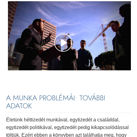
A MUNKA PROBLÉMÁI: TOVÁBBI
ADATOK
Életünk héttizedét munkával, egytizedét a családdal,
egytizedét politikával, egytizedét pedig kikapcsolódással
töltjük. Ezért ebben a könyvben azt találhatja meg, hogy