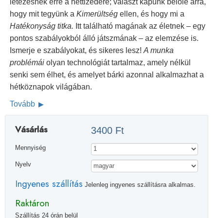
létezésnek erre a héttizedére; választ kapunk belőle arra,
hogy mit tegyünk a
Kimerültség
ellen, és hogy mi a
Hatékonyság titka.
Itt található magának az életnek – egy
pontos szabályokból álló játszmának – az elemzése is.
Ismerje e szabályokat, és sikeres lesz!
A munka
problémái
olyan technológiát tartalmaz, amely nélkül
senki sem élhet, és amelyet bárki azonnal alkalmazhat a
hétköznapok világában.
Tovább
Vásárlás
3400 Ft
Mennyiség
Nyelv
Ingyenes szállítás
Jelenleg ingyenes szállításra alkalmas.
Raktáron
Szállítás 24 órán belül