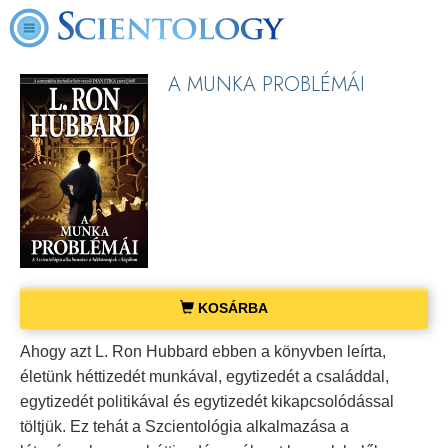
A MUNKA PROBLÉMÁI
KOSÁRBA
Ahogy azt L. Ron Hubbard ebben a könyvben leírta,
életünk héttizedét munkával, egytizedét a családdal,
egytizedét politikával és egytizedét kikapcsolódással
töltjük. Ez tehát a Szcientológia alkalmazása a