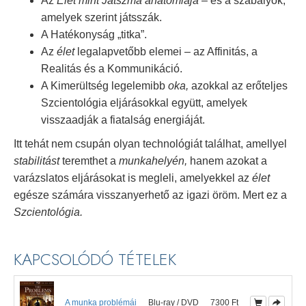
Az
Élet mint Játszma anatómiája
– és a szabályok,
amelyek szerint játsszák.
A Hatékonyság „titka”.
Az
élet
legalapvetőbb elemei – az Affinitás, a
Realitás és a Kommunikáció.
A Kimerültség legelemibb
oka,
azokkal az erőteljes
Szcientológia eljárásokkal együtt, amelyek
visszaadják a fiatalság energiáját.
Itt tehát nem csupán olyan technológiát találhat, amellyel
stabilitást
teremthet a
munkahelyén,
hanem azokat a
varázslatos eljárásokat is megleli, amelyekkel az
élet
egésze számára visszanyerhető az igazi öröm. Mert ez a
Szcientológia.
KAPCSOLÓDÓ TÉTELEK
A munka problémái
Blu-ray / DVD
7300 Ft