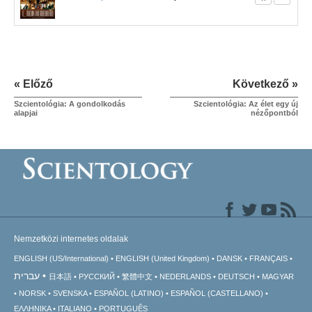
« Előző
Következő »
Szcientológia: A gondolkodás
Szcientológia: Az élet egy új
alapjai
nézőpontból
Nemzetközi internetes oldalak
ENGLISH (US/International)
ENGLISH (United Kingdom)
DANSK
FRANÇAIS
עברית
日本語
РУССКИЙ
繁體中文
NEDERLANDS
DEUTSCH
MAGYAR
NORSK
SVENSKA
ESPAÑOL (LATINO)
ESPAÑOL (CASTELLANO)
ΕΛΛΗΝΙΚA
ITALIANO
PORTUGUÊS