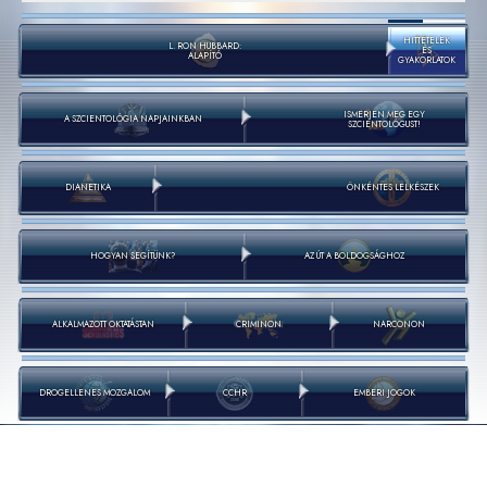
HITTÉTELEK
L. RON HUBBARD:
ÉS
ALAPÍTÓ
GYAKORLATOK
ISMERJEN MEG EGY
A SZCIENTOLÓGIA NAPJAINKBAN
SZCIENTOLÓGUST!
DIANETIKA
ÖNKÉNTES LELKÉSZEK
HOGYAN SEGÍTÜNK?
AZ ÚT A BOLDOGSÁGHOZ
ALKALMAZOTT OKTATÁSTAN
CRIMINON
NARCONON
DROGELLENES MOZGALOM
CCHR
EMBERI JOGOK