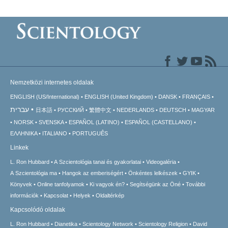
Nemzetközi internetes oldalak
ENGLISH (US/International)
ENGLISH (United Kingdom)
DANSK
FRANÇAIS
עברית
日本語
РУССКИЙ
繁體中文
NEDERLANDS
DEUTSCH
MAGYAR
NORSK
SVENSKA
ESPAÑOL (LATINO)
ESPAÑOL (CASTELLANO)
ΕΛΛΗΝΙΚA
ITALIANO
PORTUGUÊS
Linkek
L. Ron Hubbard
A Szcientológia tanai és gyakorlatai
Videogaléria
A Szcientológia ma
Hangok az emberiségért
Önkéntes lelkészek
GYIK
Könyvek
Online tanfolyamok
Ki vagyok én?
Segítségünk az Öné
További
információk
Kapcsolat
Helyek
Oldaltérkép
Kapcsolódó oldalak
L. Ron Hubbard
Dianetika
Scientology Network
Scientology Religion
David