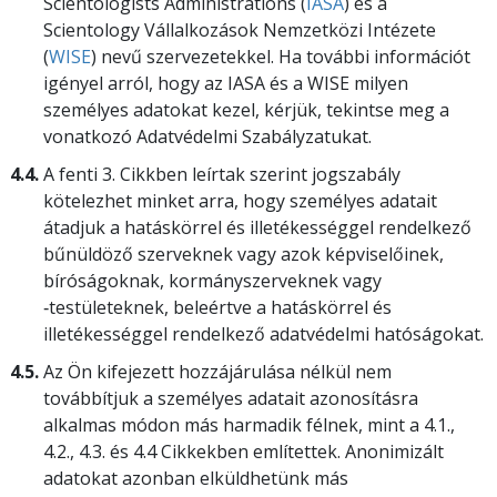
Scientologists Administrations (
IASA
) és a
Scientology Vállalkozások Nemzetközi Intézete
(
WISE
) nevű szervezetekkel. Ha további információt
igényel arról, hogy az IASA és a WISE milyen
személyes adatokat kezel, kérjük, tekintse meg a
vonatkozó Adatvédelmi Szabályzatukat.
4.4.
A fenti 3. Cikkben leírtak szerint jogszabály
kötelezhet minket arra, hogy személyes adatait
átadjuk a hatáskörrel és illetékességgel rendelkező
bűnüldöző szerveknek vagy azok képviselőinek,
bíróságoknak, kormányszerveknek vagy
‑testületeknek, beleértve a hatáskörrel és
illetékességgel rendelkező adatvédelmi hatóságokat.
4.5.
Az Ön kifejezett hozzájárulása nélkül nem
továbbítjuk a személyes adatait azonosításra
alkalmas módon más harmadik félnek, mint a 4.1.,
4.2., 4.3. és 4.4 Cikkekben említettek. Anonimizált
adatokat azonban elküldhetünk más