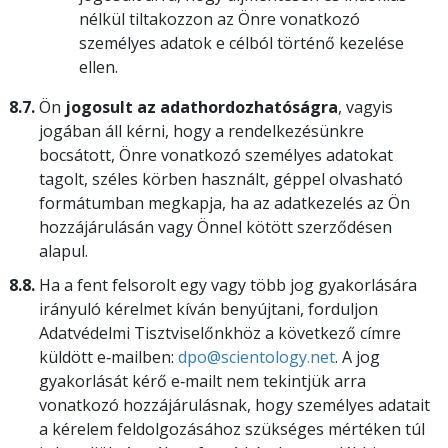
nélkül tiltakozzon az Önre vonatkozó
személyes adatok e célból történő kezelése
ellen.
8.7.
Ön
jogosult az adathordozhatóságra
, vagyis
jogában áll kérni, hogy a rendelkezésünkre
bocsátott, Önre vonatkozó személyes adatokat
tagolt, széles körben használt, géppel olvasható
formátumban megkapja, ha az adatkezelés az Ön
hozzájárulásán vagy Önnel kötött szerződésen
alapul.
8.8.
Ha a fent felsorolt egy vagy több jog gyakorlására
irányuló kérelmet kíván benyújtani, forduljon
Adatvédelmi Tisztviselőnkhöz a következő címre
küldött e‑mailben:
dpo@scientology.net
. A jog
gyakorlását kérő e‑mailt nem tekintjük arra
vonatkozó hozzájárulásnak, hogy személyes adatait
a kérelem feldolgozásához szükséges mértéken túl