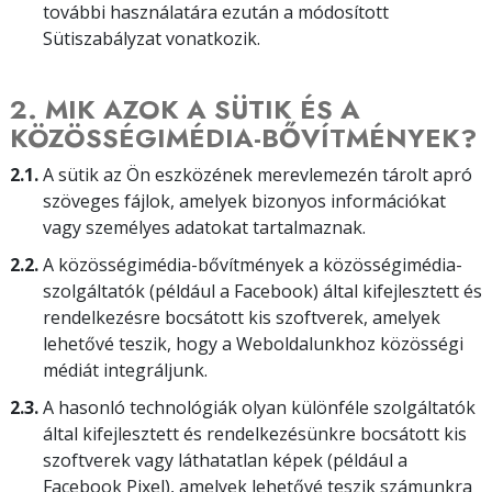
további használatára ezután a módosított
Sütiszabályzat vonatkozik.
2. MIK AZOK A SÜTIK ÉS A
KÖZÖSSÉGIMÉDIA-BŐVÍTMÉNYEK?
2.1.
A sütik az Ön eszközének merevlemezén tárolt apró
szöveges fájlok, amelyek bizonyos információkat
vagy személyes adatokat tartalmaznak.
2.2.
A közösségimédia-bővítmények a közösségimédia-
szolgáltatók (például a Facebook) által kifejlesztett és
rendelkezésre bocsátott kis szoftverek, amelyek
lehetővé teszik, hogy a Weboldalunkhoz közösségi
médiát integráljunk.
2.3.
A hasonló technológiák olyan különféle szolgáltatók
által kifejlesztett és rendelkezésünkre bocsátott kis
szoftverek vagy láthatatlan képek (például a
Facebook Pixel), amelyek lehetővé teszik számunkra