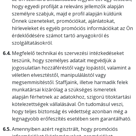
hogy egyedi profilját a releváns jellemzők alapján
személyre szabjuk, majd e profil alapján küldünk
Önnek üzeneteket, promóciókat, ajánlatokat,
hírleveleket és egyéb promóciós információkat az Ön
érdeklődésére számot tartó anyagokról és
szolgáltatásokról.
6.4.
Megfelelő technikai és szervezési intézkedéseket
teszünk, hogy személyes adatait megvédjük a
jogosulatlan hozzáféréstől vagy lopástól, valamint a
véletlen elvesztéstől, manipulálástól vagy
megsemmisítéstől. Staffjaink, illetve harmadik felek
munkatársai kizárólag a szükséges ismeretek
alapján férhetnek az adatokhoz, szigorú titoktartási
kötelezettségek vállalásával. Ön tudomásul veszi,
hogy teljes biztonság és védettség azonban még a
legnagyobb erőfeszítés esetében sem garantálható.
6.5.
Amennyiben azért regisztrált, hogy promóciós