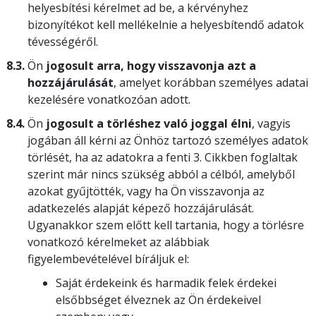
helyesbítési kérelmet ad be, a kérvényhez
bizonyítékot kell mellékelnie a helyesbítendő adatok
tévességéről.
8.3.
Ön
jogosult arra, hogy visszavonja azt a
hozzájárulását
, amelyet korábban személyes adatai
kezelésére vonatkozóan adott.
8.4.
Ön
jogosult a törléshez való joggal élni
, vagyis
jogában áll kérni az Önhöz tartozó személyes adatok
törlését, ha az adatokra a fenti 3. Cikkben foglaltak
szerint már nincs szükség abból a célból, amelyből
azokat gyűjtötték, vagy ha Ön visszavonja az
adatkezelés alapját képező hozzájárulását.
Ugyanakkor szem előtt kell tartania, hogy a törlésre
vonatkozó kérelmeket az alábbiak
figyelembevételével bíráljuk el:
Saját érdekeink és harmadik felek érdekei
elsőbbséget élveznek az Ön érdekeivel