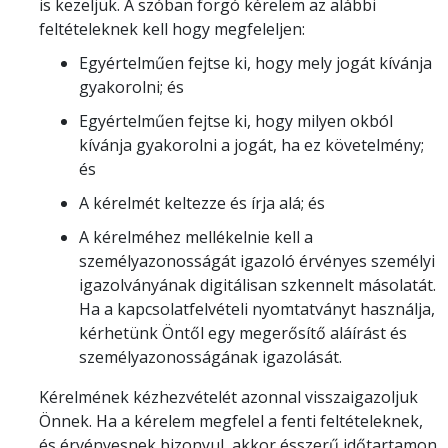
is kezeljük. A szóban forgó kérelem az alábbi
feltételeknek kell hogy megfeleljen:
Egyértelműen fejtse ki, hogy mely jogát kívánja
gyakorolni; és
Egyértelműen fejtse ki, hogy milyen okból
kívánja gyakorolni a jogát, ha ez követelmény;
és
A kérelmét keltezze és írja alá; és
A kérelméhez mellékelnie kell a
személyazonosságát igazoló érvényes személyi
igazolványának digitálisan szkennelt másolatát.
Ha a kapcsolatfelvételi nyomtatványt használja,
kérhetünk Öntől egy megerősítő aláírást és
személyazonosságának igazolását.
Kérelmének kézhezvételét azonnal visszaigazoljuk
Önnek. Ha a kérelem megfelel a fenti feltételeknek,
és érvényesnek bizonyul, akkor ésszerű időtartamon