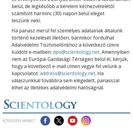
belül, de legkésőbb a kérelem kézhezvételétől
számított harminc (30) napon belül eleget
teszünk neki.
Ha panasz merül fel személyes adatainak általunk
történő kezelését illetően, bármikor fordulhat
Adatvédelmi Tisztviselőnkhöz a következő címre
küldött e‑mailben:
dpo@scientology.net
. Amennyiben
nem az Európai Gazdasági Térségen belül él, kérjük,
hogy a következő e-mail címen vegye fel velünk a
kapcsolatot:
address@scientology.net
. Ha
válaszunkkal továbbra sem elégedett, panasszal
élhet az illetékes adatvédelmi hatóságnál.
KÖVESSEN MINKET