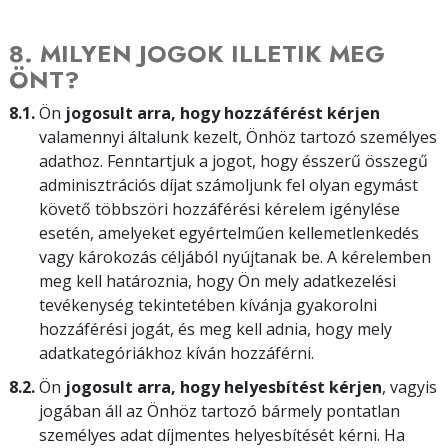
8. MILYEN JOGOK ILLETIK MEG
ÖNT?
8.1.
Ön
jogosult arra, hogy hozzáférést kérjen
valamennyi általunk kezelt, Önhöz tartozó személyes
adathoz. Fenntartjuk a jogot, hogy ésszerű összegű
adminisztrációs díjat számoljunk fel olyan egymást
követő többszöri hozzáférési kérelem igénylése
esetén, amelyeket egyértelműen kellemetlenkedés
vagy károkozás céljából nyújtanak be. A kérelemben
meg kell határoznia, hogy Ön mely adatkezelési
tevékenység tekintetében kívánja gyakorolni
hozzáférési jogát, és meg kell adnia, hogy mely
adatkategóriákhoz kíván hozzáférni.
8.2.
Ön
jogosult arra, hogy helyesbítést kérjen
, vagyis
jogában áll az Önhöz tartozó bármely pontatlan
személyes adat díjmentes helyesbítését kérni. Ha