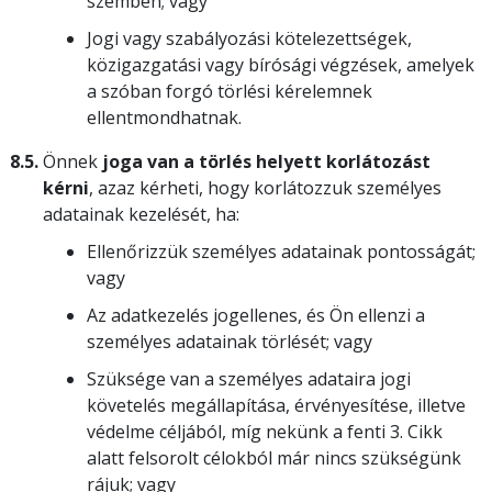
szemben; vagy
Jogi vagy szabályozási kötelezettségek,
közigazgatási vagy bírósági végzések, amelyek
a szóban forgó törlési kérelemnek
ellentmondhatnak.
8.5.
Önnek
joga van a törlés helyett korlátozást
kérni
, azaz kérheti, hogy korlátozzuk személyes
adatainak kezelését, ha:
Ellenőrizzük személyes adatainak pontosságát;
vagy
Az adatkezelés jogellenes, és Ön ellenzi a
személyes adatainak törlését; vagy
Szüksége van a személyes adataira jogi
követelés megállapítása, érvényesítése, illetve
védelme céljából, míg nekünk a fenti 3. Cikk
alatt felsorolt célokból már nincs szükségünk
rájuk; vagy