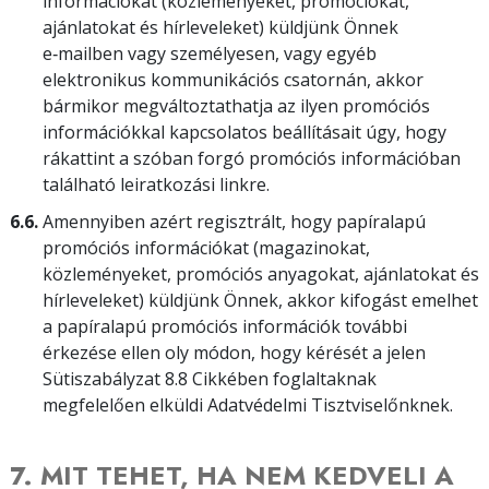
információkat (közleményeket, promóciókat,
ajánlatokat és hírleveleket) küldjünk Önnek
e‑mailben vagy személyesen, vagy egyéb
elektronikus kommunikációs csatornán, akkor
bármikor megváltoztathatja az ilyen promóciós
információkkal kapcsolatos beállításait úgy, hogy
rákattint a szóban forgó promóciós információban
található leiratkozási linkre.
6.6.
Amennyiben azért regisztrált, hogy papíralapú
promóciós információkat (magazinokat,
közleményeket, promóciós anyagokat, ajánlatokat és
hírleveleket) küldjünk Önnek, akkor kifogást emelhet
a papíralapú promóciós információk további
érkezése ellen oly módon, hogy kérését a jelen
Sütiszabályzat 8.8 Cikkében foglaltaknak
megfelelően elküldi Adatvédelmi Tisztviselőnknek.
7. MIT TEHET, HA NEM KEDVELI A