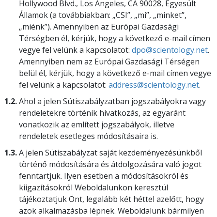
Hollywood Blvd., Los Angeles, CA 90028, Egyesült
Államok (a továbbiakban: „CSI”, „mi”, „minket”,
„miénk”). Amennyiben az Európai Gazdasági
Térségben él, kérjük, hogy a következő e-mail címen
vegye fel velünk a kapcsolatot:
dpo@scientology.net
.
Amennyiben nem az Európai Gazdasági Térségen
belül él, kérjük, hogy a következő e-mail címen vegye
fel velünk a kapcsolatot:
address@scientology.net
.
1.2.
Ahol a jelen Sütiszabályzatban jogszabályokra vagy
rendeletekre történik hivatkozás, az egyaránt
vonatkozik az említett jogszabályok, illetve
rendeletek esetleges módosításaira is.
1.3.
A jelen Sütiszabályzat saját kezdeményezésünkből
történő módosítására és átdolgozására való jogot
fenntartjuk. Ilyen esetben a módosításokról és
kiigazításokról Weboldalunkon keresztül
tájékoztatjuk Önt, legalább két héttel azelőtt, hogy
azok alkalmazásba lépnek. Weboldalunk bármilyen