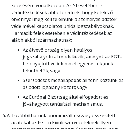
kezelésére vonatkozóan. A CSI esetében e
védintézkedések abból erednek, hogy kötelező
érvénnyel meg kell felelnünk a személyes adatok
védelmével kapcsolatos uniós jogszabályoknak.
Harmadik felek esetében e védintézkedések az
alábbiakból származhatnak:
Az átvevő ország olyan hatályos
jogszabályokkal rendelkezik, amelyek az EGT-
ben nyújtott védelemmel egyenértékűnek
tekinthetők; vagy
Szerződéses megállapodás áll fenn köztünk és
az adott jogalany között; vagy
Az Európai Bizottság által elfogadott és
jóváhagyott tanúsítási mechanizmus.
5.2.
Továbbíthatunk anonimizált és/vagy összesített
adatokat az EGT‑n kívüli szervezeteknek. Ilyen