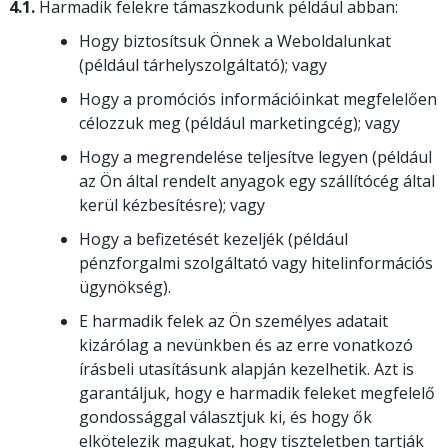
4.1.
Harmadik felekre támaszkodunk például abban:
Hogy biztosítsuk Önnek a Weboldalunkat
(például tárhelyszolgáltató); vagy
Hogy a promóciós információinkat megfelelően
célozzuk meg (például marketingcég); vagy
Hogy a megrendelése teljesítve legyen (például
az Ön által rendelt anyagok egy szállítócég által
kerül kézbesítésre); vagy
Hogy a befizetését kezeljék (például
pénzforgalmi szolgáltató vagy hitelinformációs
ügynökség).
E harmadik felek az Ön személyes adatait
kizárólag a nevünkben és az erre vonatkozó
írásbeli utasításunk alapján kezelhetik. Azt is
garantáljuk, hogy e harmadik feleket megfelelő
gondossággal választjuk ki, és hogy ők
elkötelezik magukat, hogy tiszteletben tartják