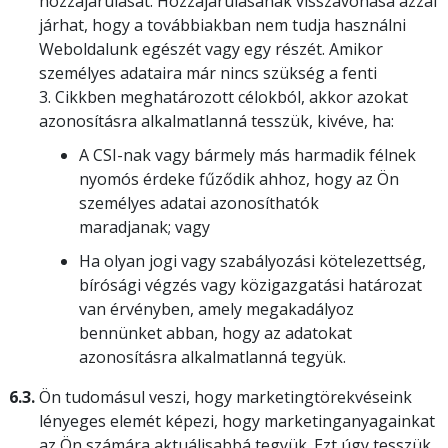
hozzájárulását. Hozzájárulásának visszavonása azzal
járhat, hogy a továbbiakban nem tudja használni
Weboldalunk egészét vagy egy részét. Amikor
személyes adataira már nincs szükség a fenti
3. Cikkben meghatározott célokból, akkor azokat
azonosításra alkalmatlanná tesszük, kivéve, ha:
A CSI-nak vagy bármely más harmadik félnek
nyomós érdeke fűződik ahhoz, hogy az Ön
személyes adatai azonosíthatók
maradjanak; vagy
Ha olyan jogi vagy szabályozási kötelezettség,
bírósági végzés vagy közigazgatási határozat
van érvényben, amely megakadályoz
bennünket abban, hogy az adatokat
azonosításra alkalmatlanná tegyük.
6.3.
Ön tudomásul veszi, hogy marketingtörekvéseink
lényeges elemét képezi, hogy marketinganyagainkat
az Ön számára aktuálisabbá tegyük. Ezt úgy tesszük,