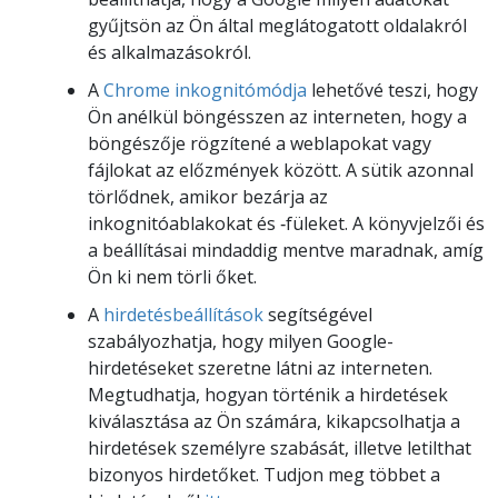
gyűjtsön az Ön által meglátogatott oldalakról
és alkalmazásokról.
A
Chrome inkognitómódja
lehetővé teszi, hogy
Ön anélkül böngésszen az interneten, hogy a
böngészője rögzítené a weblapokat vagy
fájlokat az előzmények között. A sütik azonnal
törlődnek, amikor bezárja az
inkognitóablakokat és ‑füleket. A könyvjelzői és
a beállításai mindaddig mentve maradnak, amíg
Ön ki nem törli őket.
A
hirdetésbeállítások
segítségével
szabályozhatja, hogy milyen Google-
hirdetéseket szeretne látni az interneten.
Megtudhatja, hogyan történik a hirdetések
kiválasztása az Ön számára, kikapcsolhatja a
hirdetések személyre szabását, illetve letilthat
bizonyos hirdetőket. Tudjon meg többet a