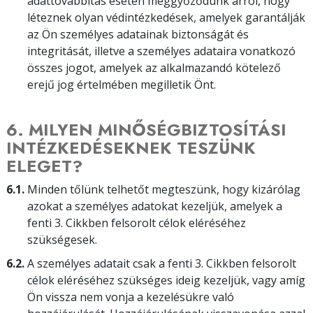
adattovábbítás esetén meggyőződünk arról, hogy
léteznek olyan védintézkedések, amelyek garantálják
az Ön személyes adatainak biztonságát és
integritását, illetve a személyes adataira vonatkozó
összes jogot, amelyek az alkalmazandó kötelező
erejű jog értelmében megilletik Önt.
6. MILYEN MINŐSÉGBIZTOSÍTÁSI
INTÉZKEDÉSEKNEK TESZÜNK
ELEGET?
6.1.
Minden tőlünk telhetőt megteszünk, hogy kizárólag
azokat a személyes adatokat kezeljük, amelyek a
fenti 3. Cikkben felsorolt célok eléréséhez
szükségesek.
6.2.
A személyes adatait csak a fenti 3. Cikkben felsorolt
célok eléréséhez szükséges ideig kezeljük, vagy amíg
Ön vissza nem vonja a kezelésükre való