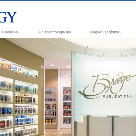
cientológia?
A Szcientológia ma
Hogyan segítünk?
és gyakorlatok
Szcientológia egyházak
H
ógia hitvallásai és kódexei
Új Szcientológia egyházak
L
ak a szcientológusok
Haladó szervezetek
A
ógiáról?
Flag Szárazföldi Bázis
g egy szcientológust!
Freewinds
egy egyházban
Eljuttatjuk a világnak a Szcientológiát
ógia alapelvei
David Miscavige - A Szcientológia vallás
a Dianetikába
vezetője
 gyűlölet –
ág?