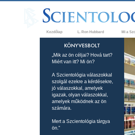
Kezdőlap
L. Ron Hubbard
Mi a Sz
Hittételek 
KÖNYVESBOLT
„Mik az ön céljai? Hová tart?
A Szcientol
Miért van itt? Mi ön?
Mit mondan
a Szcientol
A Szcientológia válaszokkal
szolgál ezekre a kérdésekre,
Ismerjen me
jó válaszokkal, amelyek
Látogatás 
igazak, olyan válaszokkal,
amelyek működnek az ön
A Szcientol
számára.
Bevezetés 
Mert a Szcientológia tárgya
ön.”
Szeretet és
Mi a nagys