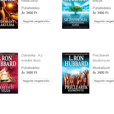
kialakulása
alapjai
Puhafedeles
Puhafedeles
Ár 3400 Ft
Ár 3400 Ft
Nagyobb megjelenítés
Nagyobb megjele
Dianetika: Az
Preclearek
eredeti tézis
kézikönyve
Puhafedeles
Munkafüzet
Ár 3400 Ft
Ár 3400 Ft
Nagyobb megjelenítés
Nagyobb megjele