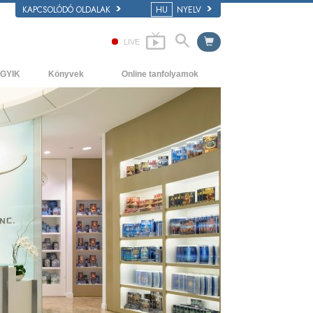
KAPCSOLÓDÓ OLDALAK
HU
NYELV
LIVE
GYIK
Könyvek
Online tanfolyamok
áttér és alapelvek
Kezdőkönyvek
Hogyan oldjunk meg konfliktusokat?
átogatás egy egyházban
Hangoskönyvek
A létezés dinamikái
 Szcientológia szervezetek
Bevezető előadások
A megértés összetevői
Filmek
Megoldások a veszélyes környezetre
Asszisztok betegségekre és
sérülésekre
Tisztesség és becsület
Házasság
Az érzelmi Tónusskála