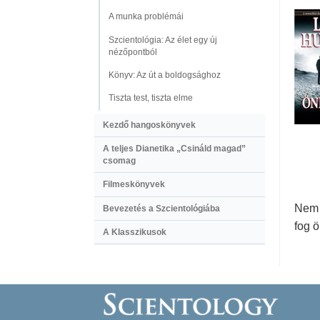
A munka problémái
Szcientológia: Az élet egy új
nézőpontból
Könyv: Az út a boldogsághoz
Tiszta test, tiszta elme
Kezdő hangoskönyvek
A teljes Dianetika „Csináld magad”
csomag
Filmeskönyvek
Nem 
Bevezetés a Szcientológiába
fog 
A Klasszikusok