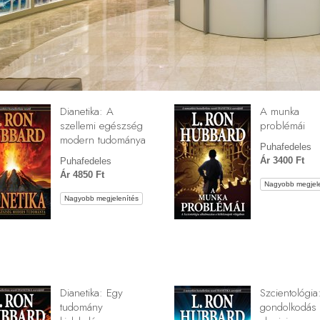
Dianetika: A
A munka
szellemi egészség
problémái
modern tudománya
Puhafedeles
Ár 3400 Ft
Puhafedeles
Ár 4850 Ft
Nagyobb megjele
Nagyobb megjelenítés
Dianetika: Egy
Szcientológia
tudomány
gondolkodás