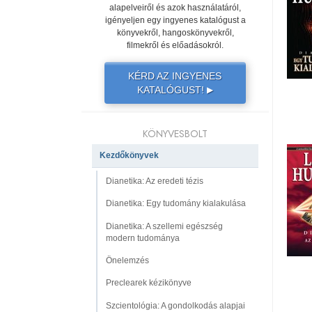
alapelveiről és azok használatáról,
igényeljen egy ingyenes katalógust a
könyvekről, hangoskönyvekről,
filmekről és előadásokról.
KÉRD AZ INGYENES
KATALÓGUST!
▶
KÖNYVESBOLT
Kezdőkönyvek
Dianetika: Az eredeti tézis
Dianetika: Egy tudomány kialakulása
Dianetika: A szellemi egészség
modern tudománya
Önelemzés
Preclearek kézikönyve
Szcientológia: A gondolkodás alapjai