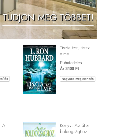
Megoldások a drogokra
TUDJON MEG TÖBBET!
Gyerekek
Eszközök a munkahelyen
Az etika és az állapotok
Tiszta test, tiszta
Az elnyomás oka
elme
Kivizsgálások
Puhafedeles
Ár 3400 Ft
A szervezés alapjai
nítés
Nagyobb megjelenítés
A public relations alapjai
Célok és célkitűzések
A tanulás technológiája
Kommunikáció
: A
Könyv: Az út a
boldogsághoz