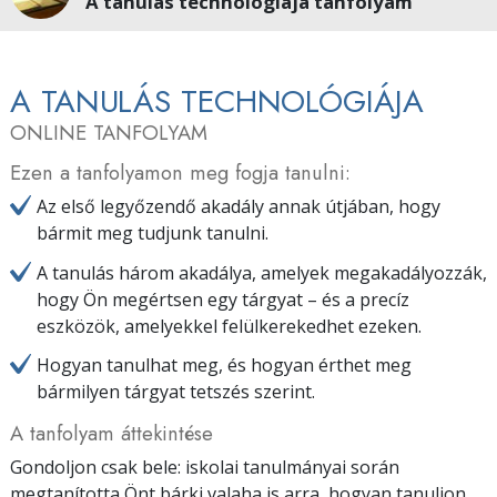
A tanulás technológiája tanfolyam
A TANULÁS TECHNOLÓGIÁJA
ONLINE TANFOLYAM
Ezen a tanfolyamon meg fogja tanulni:
Az első legyőzendő akadály annak útjában, hogy
bármit meg tudjunk tanulni.
A tanulás három akadálya, amelyek megakadályozzák,
hogy Ön megértsen egy tárgyat – és a precíz
eszközök, amelyekkel felülkerekedhet ezeken.
Hogyan tanulhat meg, és hogyan érthet meg
bármilyen tárgyat tetszés szerint.
A tanfolyam áttekintése
Gondoljon csak bele: iskolai tanulmányai során
megtanította Önt bárki valaha is arra,
hogyan
tanuljon