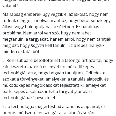
valamit?
Manapság emberek úgy végzik el az iskolát, hogy nem
tudnak eléggé írni-olvasni ahhoz, hogy betöltsenek egy
állást, vagy boldoguljanak az életben. Ez hatalmas
probléma. Nem arról van szó, hogy nem lehet
megtanulni a tárgyakat, hanem arról, hogy nem tanítják
meg azt, hogy
hogyan
kell tanulni. Ez a lépés hiányzik
minden oktatásból.
L. Ron Hubbard betöltötte ezt a tátongó űrt azáltal, hogy
kifejlesztette az első és egyetlen működőképes
technológiát arra, hogy hogyan tanuljunk. Felfedezte
azokat a törvényeket, amelyeken a tanulás alapszik, és
működőképes megoldásokat fejlesztett ki, amelyeket
bárki képes alkalmazni. Ezt a tárgyat „tanulási
technológiának” nevezte el.
Ez a technológia megértést ad a tanulás alapjairól, és
pontos módszereket szolgáltat a tanulás során