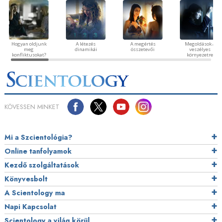
Hogyan oldjunk
A létezés
A megértés
Megoldások a
meg
dinamikái
összetevői
veszélyes
konfliktusokat?
környezetre
KÖVESSEN MINKET
Mi a Szcientológia?
Online tanfolyamok
Kezdő szolgáltatások
Könyvesbolt
A Scientology ma
Napi Kapcsolat
Scientology a világ körül