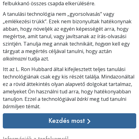
felbukkanó összes csapda elkerülésére.
A tanulási technológia nem „gyorsolvasás” vagy
„emlékezési trükk”. Ezek nem bizonyultak hatékonynak
abban, hogy növeljék az egyén képességét arra, hogy
megértse, amit tanul, vagy javítsanak az írás-olvasási
szintjén. Tanulja meg annak technikáit,
hogyan
kell egy
tárgyat a megértés céljával tanulni, hogy aztán
alkalmazni
tudja azt.
Itt az L. Ron Hubbard által kifejlesztett teljes tanulási
technológiának csak egy kis részét találja. Mindazonáltal
ez a rövid áttekintés olyan alapvető dolgokat tartalmaz,
amelyeket Ön használni tud arra, hogy hatékonyabban
tanuljon. Ezzel a technológiával
bárki
meg tud tanulni
bármilyen
témát.
Kezdés most
Információk a tanfolyamról