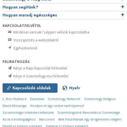
Hogyan segítünk?
Hogyan maradj egészséges
KAPCSOLATFELVÉTEL
Kérdései vannak? Lépjen velünk kapcsolatba
Visszajelzés a weboldalról
Egyházkereső
FELIRATKOZÁS
Kérje a Napi Kapcsolat hírlevelet
Kérje A Scientology ma hírlevelet
Kapcsolódó oldalak
Nyelv
L. Ron Hubbard
Dianetika
Scientology Network
Scientology Religion
David Miscavige
Kezdjen el egy online tanfolyamot!
Szcientológia önkéntes lelkészek
Scientologistok Nemzetközi Szövetsége
Az út a boldogsághoz
Narconon
Akik felszólalnak egy drogmentes világért
Együtt az Emberi Jogokért
Fiatalok az Emberi Jogokért