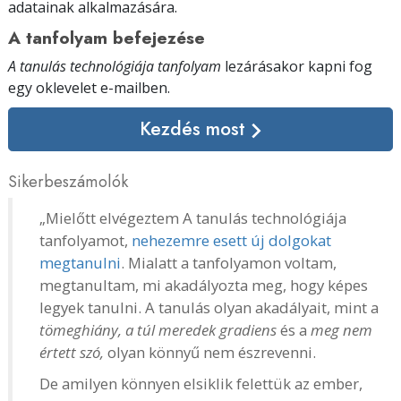
adatainak alkalmazására.
A tanfolyam befejezése
A tanulás technológiája tanfolyam
lezárásakor kapni fog
egy oklevelet
e-mailben
.
Kezdés most
Sikerbeszámolók
„Mielőtt elvégeztem A tanulás technológiája
tanfolyamot,
nehezemre esett új dolgokat
megtanulni
. Mialatt a tanfolyamon voltam,
megtanultam, mi akadályozta meg, hogy képes
legyek tanulni. A tanulás olyan akadályait, mint a
tömeghiány, a túl meredek gradiens
és a
meg nem
értett szó,
olyan könnyű nem észrevenni.
De amilyen könnyen elsiklik felettük az ember,