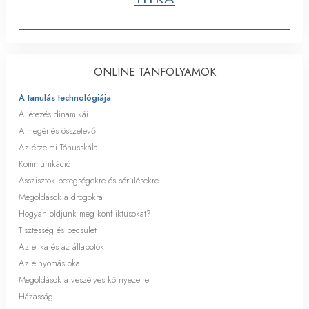
ONLINE TANFOLYAMOK
A tanulás technológiája
A létezés dinamikái
A megértés összetevői
Az érzelmi Tónusskála
Kommunikáció
Asszisztok betegségekre és sérülésekre
Megoldások a drogokra
Hogyan oldjunk meg konfliktusokat?
Tisztesség és becsület
Az etika és az állapotok
Az elnyomás oka
Megoldások a veszélyes környezetre
Házasság