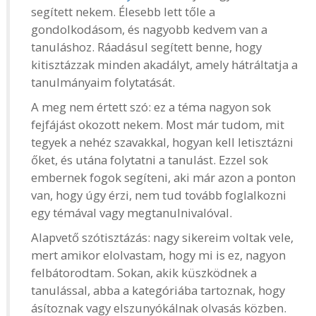
segített nekem. Élesebb lett tőle a
gondolkodásom, és nagyobb kedvem van a
tanuláshoz. Ráadásul segített benne, hogy
kitisztázzak minden akadályt, amely hátráltatja a
tanulmányaim folytatását.
A meg nem értett szó: ez a téma nagyon sok
fejfájást okozott nekem. Most már tudom, mit
tegyek a nehéz szavakkal, hogyan kell letisztázni
őket, és utána folytatni a tanulást. Ezzel sok
embernek fogok segíteni, aki már azon a ponton
van, hogy úgy érzi, nem tud tovább foglalkozni
egy témával vagy megtanulnivalóval.
Alapvető szótisztázás: nagy sikereim voltak vele,
mert amikor elolvastam, hogy mi is ez, nagyon
felbátorodtam. Sokan, akik küszködnek a
tanulással, abba a kategóriába tartoznak, hogy
ásítoznak vagy elszunyókálnak olvasás közben.