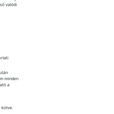
ső valódi
rlati
iután
yam minden
ató a
 kötve.