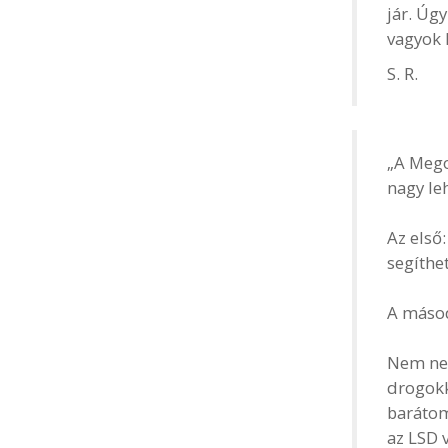
jár. Úg
vagyok 
S. R.
„A Mego
nagy le
Az első
segíthe
A másod
Nem neh
drogokk
barátom
az LSD 