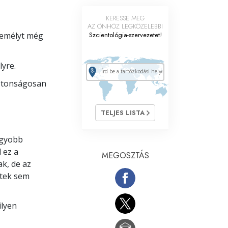
KERESSE MEG
AZ ÖNHÖZ LEGKÖZELEBBI
zemélyt még
Szcientológia-szervezetet!
yre.
iztonságosan
TELJES LISTA
agyobb
 ez a
MEGOSZTÁS
k, de az
etek sem
ilyen