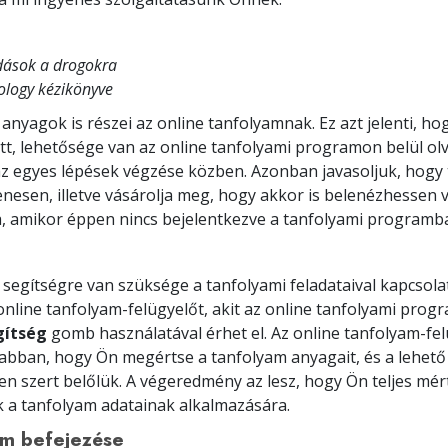
ások a drogokra
ology kézikönyve
 anyagok is részei az online tanfolyamnak. Ez azt jelenti, ho
tt, lehetősége van az online tanfolyami programon belül olv
z egyes lépések végzése közben. Azonban javasoljuk, hogy t
enesen, illetve vásárolja meg, hogy akkor is belenézhessen 
, amikor éppen nincs bejelentkezve a tanfolyami programb
segítségre van szüksége a tanfolyami feladataival kapcsola
 online tanfolyam-felügyelőt, akit az online tanfolyami pro
gítség
gomb használatával érhet el. Az online tanfolyam-fe
 abban, hogy Ön megértse a tanfolyam anyagait, és a lehető
en szert belőlük. A végeredmény az lesz, hogy Ön teljes mé
k a tanfolyam adatainak alkalmazására.
am befejezése