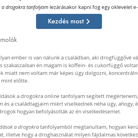
 a drogokra tanfolyam
lezárásakor kapni fog egy oklevelet
e
Kezdés most
ámolók
lyan ember is van nálunk a családban, aki drogfüggővé vá
s szakaszaiban én magam is koffein- és cukorfüggő volta
k miatt nem voltam már képes úgy dolgozni, koncentrálni
 mint előtte.
dások a drogokra online tanfolyam segített megértenem,
m és a családtagjaim miért viselkednek néha úgy, ahogy, és
drogok hogyan befolyásolták az én viselkedésemet.
dások a drogokra
tanfolyamból megtanultam, hogyan kerü
t, illetve hogy a droghasználat milyen fájdalmas követk