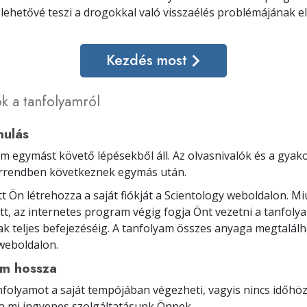
s lehetővé teszi a drogokkal való visszaélés problémájának el
Kezdés most
k a tanfolyamról
nulás
am egymást követő lépésekből áll. Az olvasnivalók és a gyako
orrendben következnek egymás után.
tt Ön létrehozza a saját fiókját a Scientology weboldalon. M
tt, az internetes program végig fogja Önt vezetni a tanfol
k teljes befejezéséig. A tanfolyam összes anyaga megtalálh
weboldalon.
am hossza
anfolyamot a saját tempójában végezheti, vagyis nincs időhöz
a mi ingyenes szolgáltatásunk Önnek.