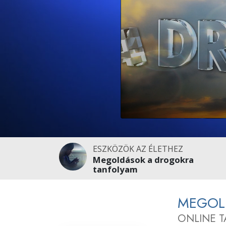
Mi a nagyság?
ESZKÖZÖK AZ ÉLETHEZ
Megoldások a drogokra
tanfolyam
MEGOL
ONLINE 