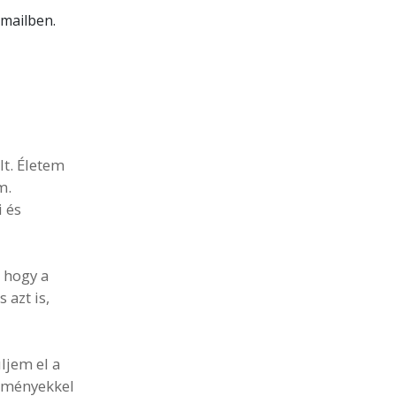
-mailben
.
lt. Életem
m.
 és
 hogy a
 azt is,
ljem el a
ezményekkel