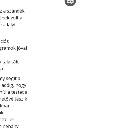
az a szándék
ének volt a
akadályt
ciós
ogramok jóval
találták,
a.
gy segít a
n addig, hogy
ti a testet a
hetővé teszik
nkban –
ak
ttel és
am néhány