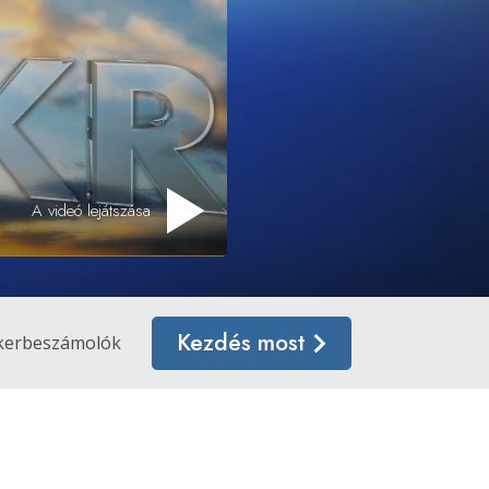
Megoldások a drogokra
Gyerekek
Eszközök a munkahelyen
Az etika és az állapotok
A videó lejátszása
Az elnyomás oka
Kivizsgálások
A szervezés alapjai
Kezdés most
kerbeszámolók
A public relations alapjai
Célok és célkitűzések
A tanulás technológiája
Kommunikáció