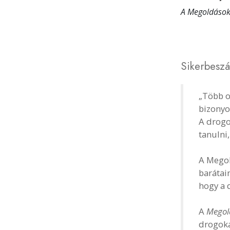
A Megoldások
Sikerbesz
„Több o
bizonyo
A drogo
tanulni,
A Megol
barátai
hogy a 
A
Megol
drogoka