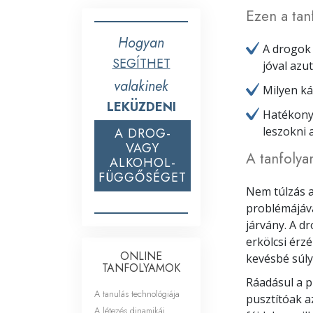
Ezen a tan
Hogyan
A drogok
SEGÍTHET
jóval azu
valakinek
Milyen ká
LEKÜZDENI
Hatékony
leszokni 
A DROG-
VAGY
A tanfolya
ALKOHOL-
FÜGGŐSÉGET
Nem túlzás a
problémájává
járvány. A d
erkölcsi érz
ONLINE
kevésbé súly
TANFOLYAMOK
Ráadásul a p
A tanulás technológiája
pusztítóak az
A létezés dinamikái