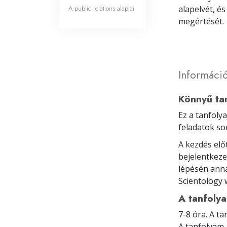
A public relations alapjai
alapelvét, é
megértését.
Információ
Könnyű ta
Ez a tanfoly
feladatok s
A kezdés elő
bejelentkeze
lépésén anna
Scientology 
A tanfoly
7-8 óra. A t
A tanfolyam 