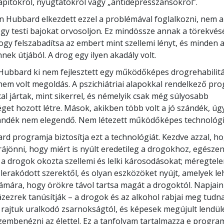
lapítókról, nyugtatókról vagy „antidepresszánsokról”.
n Hubbard elkezdett ezzel a problémával foglalkozni, nem 
ogy testi bajokat orvosoljon. Ez mindössze annak a törekvés
hogy felszabadítsa az embert mint szellemi lényt, és minden 
nek útjából. A drog egy ilyen akadály volt.
Hubbard ki nem fejlesztett egy működőképes drogrehabilitá
em volt megoldás. A pszichiátriai alapokkal rendelkező pr
al jártak, mint sikerrel, és némelyik csak még súlyosabb
et hozott létre. Mások, akikben több volt a jó szándék, úgy 
zándék nem elegendő. Nem létezett működőképes technológi
rd programja biztosítja ezt a technológiát. Kezdve azzal, ho
ájönni, hogy miért is nyúlt eredetileg a drogokhoz, egésze
a drogok okozta szellemi és lelki károsodásokat; méregtelení
 lerakódott szerektől, és olyan eszközöket nyújt, amelyek le
ámára, hogy örökre távol tartsa magát a drogoktól. Napjai
ázezrek tanúsítják – a drogok és az alkohol rabjai meg tudn
 rajtuk uralkodó zsarnokságtól, és képesek megújult lendüle
embenézni az élettel. Ez a tanfolyam tartalmazza e progr