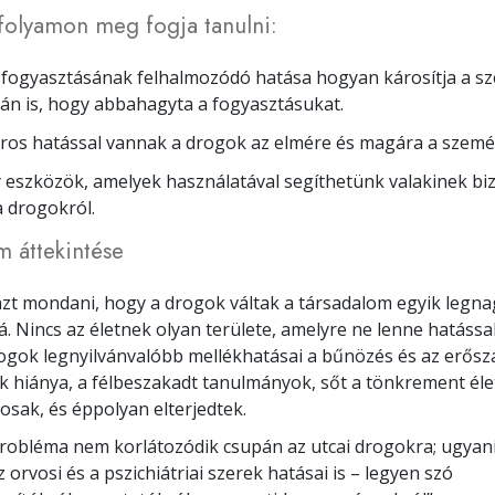
folyamon meg fogja tanulni:
 fogyasztásának felhalmozódó hatása hogyan károsítja a s
tán is, hogy abbahagyta a fogyasztásukat.
ros hatással vannak a drogok az elmére és magára a személ
 eszközök, amelyek használatával segíthetünk valakinek b
a drogokról.
m áttekintése
zt mondani, hogy a drogok váltak a társadalom egyik legn
. Nincs az életnek olyan területe, amelyre ne lenne hatással
rogok legnyilvánvalóbb mellékhatásai a bűnözés és az erősza
ék hiánya, a félbeszakadt tanulmányok, sőt a tönkrement él
osak, és éppolyan elterjedtek.
robléma nem korlátozódik csupán az utcai drogokra; ugyan
 orvosi és a pszichiátriai szerek hatásai is – legyen szó