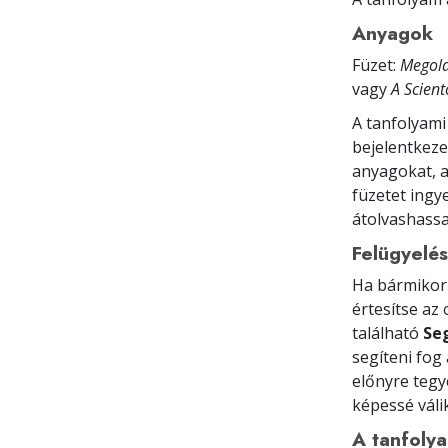
Anyagok
Füzet:
Megold
vagy
A Scient
A tanfolyami
bejelentkeze
anyagokat, a
füzetet ingy
átolvashassa
Felügyelés
Ha bármikor 
értesítse az
található
Se
segíteni fog
előnyre tegy
képessé váli
A tanfoly