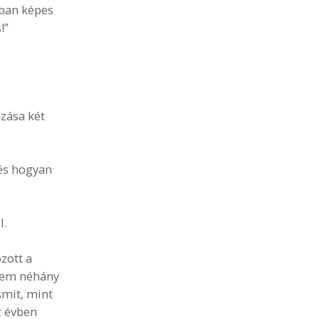
bban képes
!”
zása két
és hogyan
l.
zott a
tem néhány
mit, mint
z évben