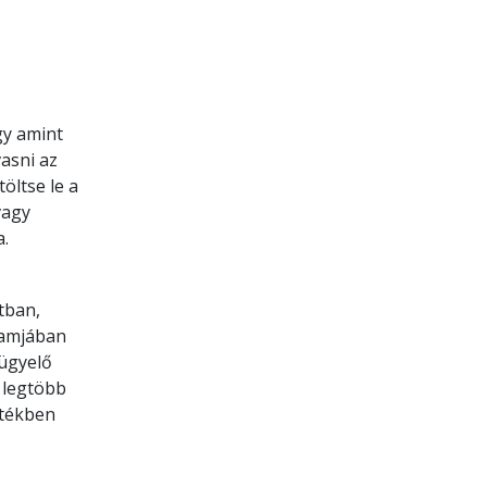
gy amint
asni az
öltse le a
vagy
a.
tban,
gramjában
lügyelő
 legtöbb
rtékben