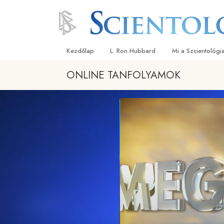
Kezdőlap
L. Ron Hubbard
Mi a Szcientológi
ONLINE TANFOLYAMOK
Hittételek és gyak
A Szcientológia hi
Mit mondanak a s
a Szcientológiáró
Ismerjen meg egy 
Látogatás egy eg
A Szcientológia a
Bevezetés a Diane
Szeretet és gyűlöl