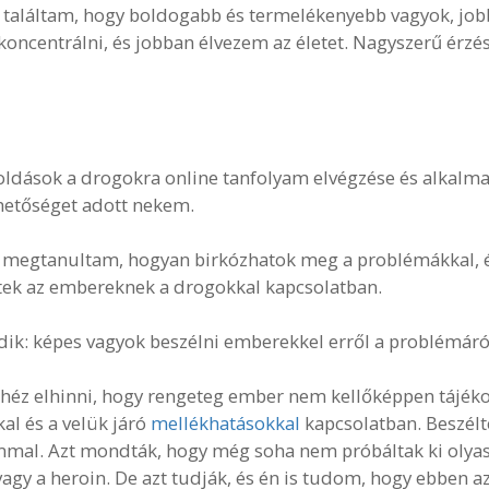
y találtam, hogy boldogabb és termelékenyebb vagyok, jo
koncentrálni, és jobban élvezem az életet. Nagyszerű érzés
ldások a drogokra online tanfolyam elvégzése és alkalma
hetőséget adott nekem.
: megtanultam, hogyan birkózhatok meg a problémákkal, 
tek az embereknek a drogokkal kapcsolatban.
ik: képes vagyok beszélni emberekkel erről a problémáró
éz elhinni, hogy rengeteg ember nem kellőképpen tájéko
al és a velük járó
mellékhatásokkal
kapcsolatban. Beszél
mal. Azt mondták, hogy még soha nem próbáltak ki olyas
vagy a heroin. De azt tudják, és én is tudom, hogy ebben a