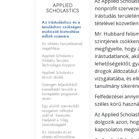
Az Applied Scholast
APPLIED
nonprofit szerveze
SCHOLASTICS
írástudás területén
Az írástudáshoz és a
tételével közvetlen
tanuláshoz szükséges
eszközök biztosítása
Mr. Hubbard felism
milliók számára
szintjének csökken
Az oktatás hanyatlásának
megállítása
megfigyelte, hogy 
Applied Scholastics
írástudatlanok, ak
Globális Tanulási
lehetőségektől, gy
Technológia Központ
drogok áldozatául 
Applied Scholastics
társult iskolák
vizsgálatába, és e
Gyengén teljesítőkből
tanulmány sikerén
kiemelkedő tanulók a
korrepetáló programok
Felfedezései annyi
révén
széles körű haszná
Egy alulról szerveződő
mozgalom változást
Az Applied Scholas
indít el: Keresztes
Hadjárat a Világ
dolgozik azon, hogy
Írástudóságáért
kapcsolatos megol
Az írástudás és az
oktatás előmozdítása