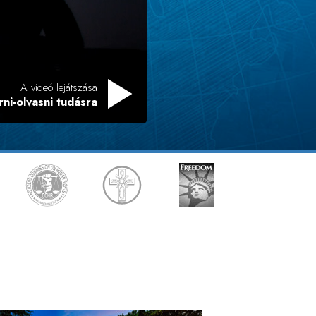
Megoldások a drogokra
Gyerekek
Eszközök a munkahelyen
A videó lejátszása
ni-olvasni tudásra
Az etika és az állapotok
Az elnyomás oka
Kivizsgálások
A szervezés alapjai
A public relations alapjai
Célok és célkitűzések
A tanulás technológiája
Kommunikáció