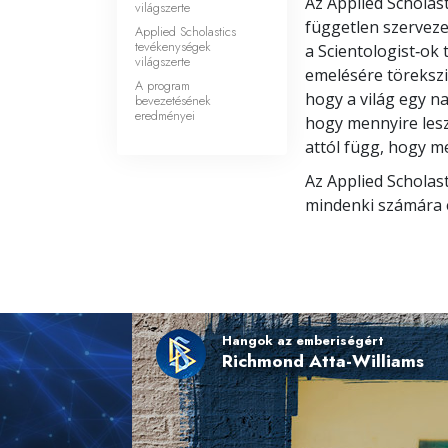
Az Applied Scholast
világszerte
független szerveze
Applied Scholastics
tevékenységek
a Scientologist‑ok
világszerte
emelésére törekszik
A program
hogy a világ egy n
bevezetésének
eredményei
hogy mennyire lesz
attól függ, hogy me
Az Applied Scholast
mindenki számára 
Hangok az emberiségért
Richmond Atta-Williams