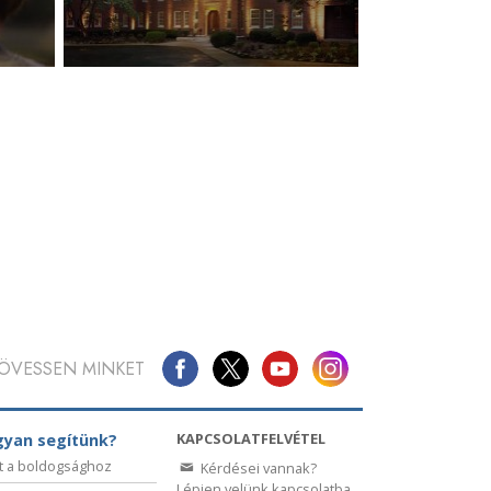
ÖVESSEN MINKET
KAPCSOLATFELVÉTEL
yan segítünk?
t a boldogsághoz
Kérdései vannak?
Lépjen velünk kapcsolatba