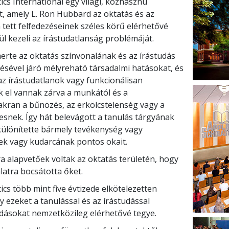
ics International egy világi, közhasznú
t, amely L. Ron Hubbard az oktatás és az
 tett felfedezéseinek széles körű elérhetővé
ül kezeli az írástudatlanság problémáját.
erte az oktatás színvonalának és az írástudás
ésével járó mélyreható társadalmi hatásokat, és
az írástudatlanok vagy funkcionálisan
ik el vannak zárva a munkától és a
akran a bűnözés, az erkölcstelenség vagy a
esnek. Így hát belevágott a tanulás tárgyának
lkülönítette bármely tevékenység vagy
ek vagy kudarcának pontos okait.
ra alapvetőek voltak az oktatás területén, hogy
latra bocsátotta őket.
tics több mint
five
évtizede elkötelezetten
 ezeket a tanulással és az írástudással
dásokat nemzetközileg elérhetővé tegye.