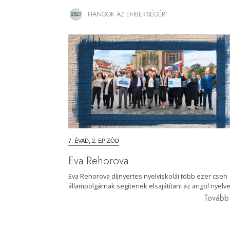
HANGOK AZ EMBERISÉGÉRT
7. ÉVAD, 2. EPIZÓD
Eva Rehorova
Eva Rehorova díjnyertes nyelviskolái több ezer cseh
állampolgárnak segítenek elsajátítani az angol nyelve
Továb