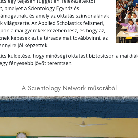
ics egy teljesen független, felekezetektől
t, amelyet a Scientology Egyház és
 támogatnak, és amely az oktatás színvonalának
 világszerte. Az Applied Scholastics felismeri,
apon a mai gyerekek kezében lesz, és hogy az,
nek képesek ezt a társadalmat továbbvinni, az
nnyire jól képzettek.
ics küldetése, hogy minőségi oktatást biztosítson a mai diá
egy fényesebb jövőt teremtsen.
A Scientology Network műsorából