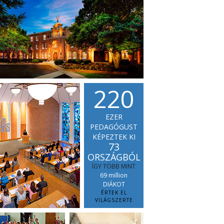
2
2
0
EZER
PEDAGÓGUST
KÉPEZTEK KI
73
ORSZÁGBÓL
ÍGY TÖBB MINT
69 million
DIÁKOT
ÉRTEK EL
VILÁGSZERTE