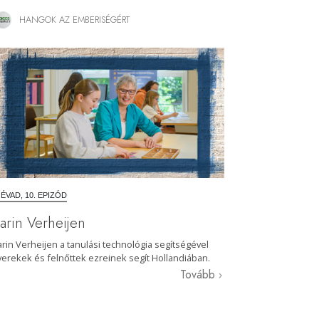
HANGOK AZ EMBERISÉGÉRT
. ÉVAD, 10. EPIZÓD
arin Verheijen
arin Verheijen a tanulási technológia segítségével
yerekek és felnőttek ezreinek segít Hollandiában.
Tovább