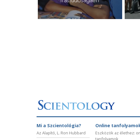
Mi a Szcientológia?
Online tanfolyamo
Az Alapító, L. Ron Hubbard
Eszközök az élethez: o
tanfolyamok