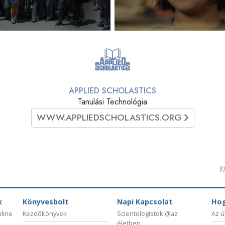
APPLIED SCHOLASTICS
Tanulási Technológia
WWW.APPLIEDSCHOLASTICS.ORG
K
k
Könyvesbolt
Napi Kapcsolat
Hog
nline
Kezdőkönyvek
Scientologistok @az
Az ú
életben