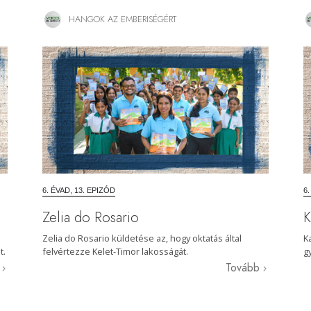
HANGOK AZ EMBERISÉGÉRT
6. ÉVAD, 13. EPIZÓD
6
Zelia do Rosario
K
Zelia do Rosario küldetése az, hogy oktatás által
K
t.
felvértezze Kelet-Timor lakosságát.
g
b
Tovább