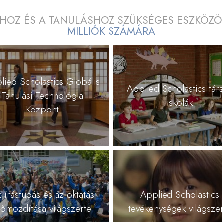
SHOZ ÉS A TANULÁSHOZ SZÜKSÉGES ESZKÖZÖK
MILLIÓK SZÁMÁRA
lied Scholastics Globális
Applied Scholastics társ
Tanulási Technológia
iskolák
Központ
 írástudás és az oktatás
Applied Scholastics
lőmozdítása világszerte
tevékenységek világsze