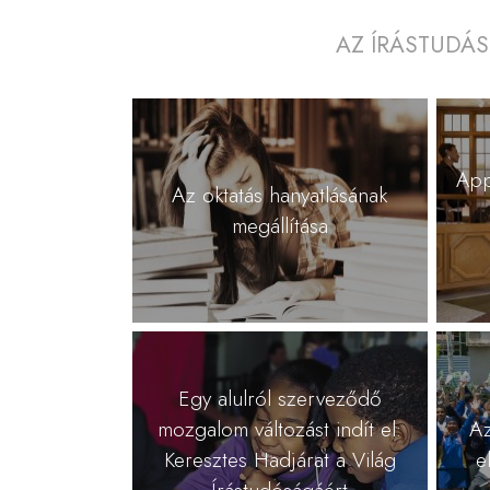
AZ ÍRÁSTUDÁ
App
Az oktatás hanyatlásának
megállítása
Egy alulról szerveződő
mozgalom változást indít el:
Az
Keresztes Hadjárat a Világ
e
Írástudóságáért