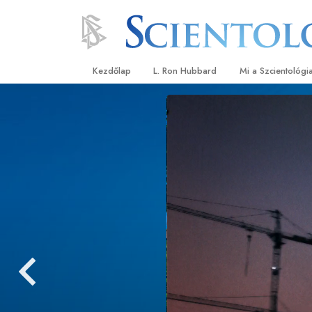
Kezdőlap
L. Ron Hubbard
Mi a Szcientológi
Hittételek és gyak
A Szcientológia hi
Mit mondanak a s
a Szcientológiáró
Ismerjen meg egy 
Látogatás egy eg
A Szcientológia a
Bevezetés a Diane
Szeretet és gyűlöl