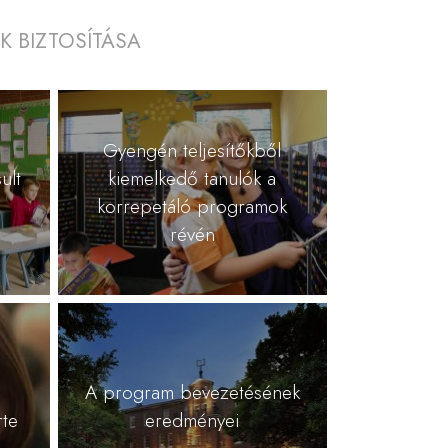
 BIZTOSÍTÁSA
Gyengén teljesítőkből
ult
kiemelkedő tanulók a
korrepetáló programok
révén
A program bevezetésének
rte
eredményei