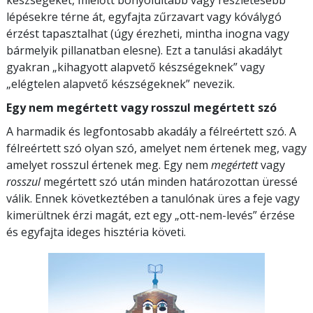
lépésekre térne át, egyfajta zűrzavart vagy kóválygó
érzést tapasztalhat (úgy érezheti, mintha inogna vagy
bármelyik pillanatban elesne). Ezt a tanulási akadályt
gyakran „kihagyott alapvető készségeknek” vagy
„elégtelen alapvető készségeknek” nevezik.
Egy nem megértett vagy rosszul megértett szó
A harmadik és legfontosabb akadály a félreértett szó. A
félreértett szó olyan szó, amelyet nem értenek meg, vagy
amelyet rosszul értenek meg. Egy nem
megértett
vagy
rosszul
megértett szó után minden határozottan üressé
válik. Ennek következtében a tanulónak üres a feje vagy
kimerültnek érzi magát, ezt egy „ott-nem-levés” érzése
és egyfajta ideges hisztéria követi.