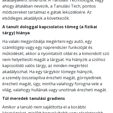
ahogy általában nevezik, a Tanulási Tech, pontos
módszereket tartalmaz e gátak leküzdésére. Az
elsődleges akadályok a következők:
A tanult dologgal kapcsolatos tömeg (a fizikai
tárgy) hiánya
Ha valaki megpróbálja megérteni egy autó, egy
számítógép vagy egy naprendszer funkcióját és
működését, akkor a nyomtatott oldal és a kimondott szó
nem helyettesíti magát a tárgyat. Ha hiányzik a szóhoz
kapcsolódó valós tárgy, az minden megértést
akadályozhat. Ha egy tárgykör tömege hiányzik,
a személy összelapítva érezheti magát, görnyedtnek
érezheti magát, úgy, mintha valahogy forogna vele a
világ, valahogy hullának vagy unottnak érezheti magát.
Túl meredek tanulási gradiens
Amikor a tanuló nem sajátította el a korábbi
készségeket, mielőtt bonyolultabb vagy részletesebb