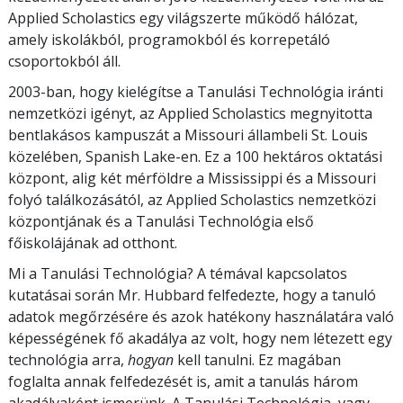
Applied Scholastics egy világszerte működő hálózat,
amely iskolákból, programokból és korrepetáló
csoportokból áll.
2003-ban, hogy kielégítse a Tanulási Technológia iránti
nemzetközi igényt, az Applied Scholastics megnyitotta
bentlakásos kampuszát a Missouri állambeli St. Louis
közelében, Spanish Lake-en. Ez a
100
hektáros oktatási
központ, alig két mérföldre a Mississippi és a Missouri
folyó találkozásától, az Applied Scholastics nemzetközi
központjának és a Tanulási Technológia első
főiskolájának ad otthont.
Mi
a Tanulási Technológia? A témával kapcsolatos
kutatásai során Mr. Hubbard felfedezte, hogy a tanuló
adatok megőrzésére és azok hatékony használatára való
képességének fő akadálya az volt, hogy nem létezett egy
technológia arra,
hogyan
kell tanulni. Ez magában
foglalta annak felfedezését is, amit a tanulás három
akadályaként ismerünk. A Tanulási Technológia, vagy