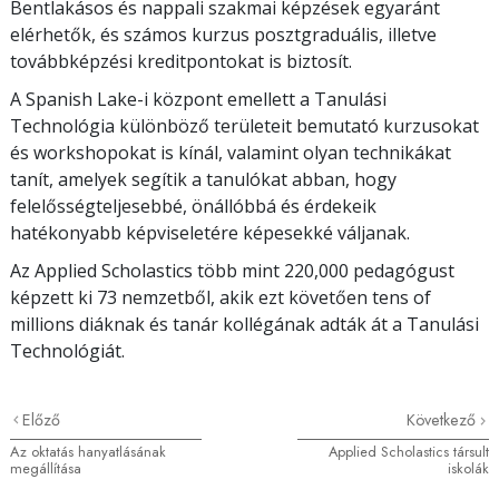
Bentlakásos és nappali szakmai képzések egyaránt
elérhetők, és számos kurzus posztgraduális, illetve
továbbképzési kreditpontokat is biztosít.
A Spanish Lake-i központ emellett a Tanulási
Technológia különböző területeit bemutató kurzusokat
és workshopokat is kínál, valamint olyan technikákat
tanít, amelyek segítik a tanulókat abban, hogy
felelősségteljesebbé, önállóbbá és érdekeik
hatékonyabb képviseletére képesekké váljanak.
Az Applied Scholastics több mint
220,000
pedagógust
képzett ki
73
nemzetből, akik ezt követően
tens of
millions
diáknak és tanár kollégának adták át a Tanulási
Technológiát.
Előző
Következő
Az oktatás hanyatlásának
Applied Scholastics társult
megállítása
iskolák