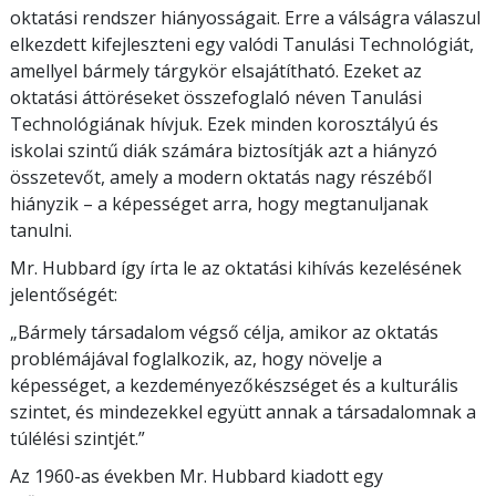
oktatási rendszer hiányosságait. Erre a válságra válaszul
elkezdett kifejleszteni egy valódi Tanulási Technológiát,
amellyel bármely tárgykör elsajátítható. Ezeket az
oktatási áttöréseket összefoglaló néven Tanulási
Technológiának hívjuk. Ezek minden korosztályú és
iskolai szintű diák számára biztosítják azt a hiányzó
összetevőt, amely a modern oktatás nagy részéből
hiányzik – a képességet arra, hogy megtanuljanak
tanulni.
Mr. Hubbard így írta le az oktatási kihívás kezelésének
jelentőségét:
„Bármely társadalom végső célja, amikor az oktatás
problémájával foglalkozik, az, hogy növelje a
képességet, a kezdeményezőkészséget és a kulturális
szintet, és mindezekkel együtt annak a társadalomnak a
túlélési szintjét.”
Az 1960-as években Mr. Hubbard kiadott egy