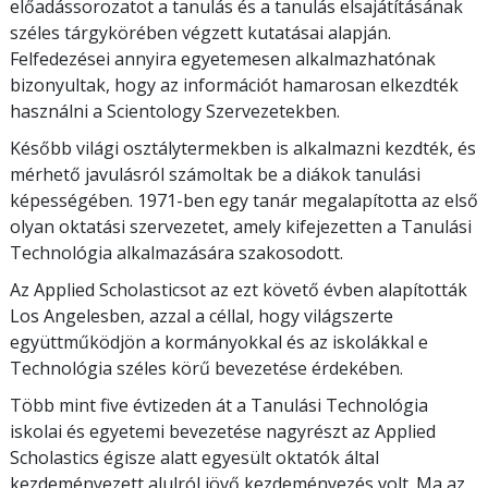
előadássorozatot a tanulás és a tanulás elsajátításának
széles tárgykörében végzett kutatásai alapján.
Felfedezései annyira egyetemesen alkalmazhatónak
bizonyultak, hogy az információt hamarosan elkezdték
használni a Scientology Szervezetekben.
Később világi osztálytermekben is alkalmazni kezdték, és
mérhető javulásról számoltak be a diákok tanulási
képességében. 1971-ben egy tanár megalapította az első
olyan oktatási szervezetet, amely kifejezetten a Tanulási
Technológia alkalmazására szakosodott.
Az Applied Scholasticsot az ezt követő évben alapították
Los Angelesben, azzal a céllal, hogy világszerte
együttműködjön a kormányokkal és az iskolákkal e
Technológia széles körű bevezetése érdekében.
Több mint
five
évtizeden át a Tanulási Technológia
iskolai és egyetemi bevezetése nagyrészt az Applied
Scholastics égisze alatt egyesült oktatók által
kezdeményezett alulról jövő kezdeményezés volt. Ma az