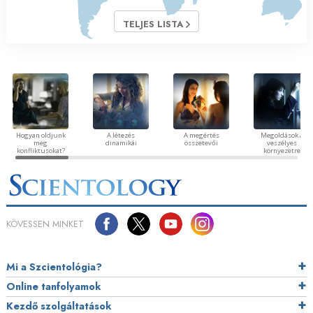
TELJES LISTA
Hogyan oldjunk
A létezés
A megértés
Megoldások a
meg
dinamikái
összetevői
veszélyes
konfliktusokat?
környezetre
KÖVESSEN MINKET
Mi a Szcientológia?
Online tanfolyamok
Kezdő szolgáltatások