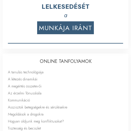
LELKESEDÉSÉT
a
MUNKÁJA IRÁNT
ONLINE TANFOLYAMOK
A tanulás technológiája
A létezés dinamikái
A megértés összetevői
Az érzelmi Tónusskála
Kommunikáció
Asszisztok betegségekre és sérülésekre
Megoldások a drogokra
Hogyan oldjunk meg konfliktusokat?
Tisztesség és becsület