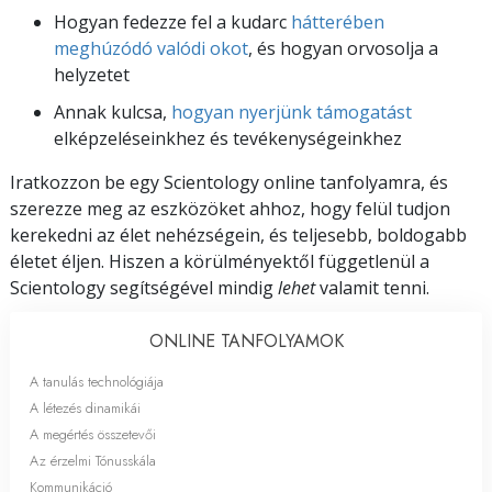
Hogyan fedezze fel a kudarc
hátterében
meghúzódó valódi okot
, és hogyan orvosolja a
helyzetet
Annak kulcsa,
hogyan nyerjünk támogatást
elképzeléseinkhez és tevékenységeinkhez
Iratkozzon be egy Scientology online tanfolyamra, és
szerezze meg az eszközöket ahhoz, hogy felül tudjon
kerekedni az élet nehézségein, és teljesebb, boldogabb
életet éljen. Hiszen a körülményektől függetlenül a
Scientology segítségével mindig
lehet
valamit tenni.
ONLINE TANFOLYAMOK
A tanulás technológiája
A létezés dinamikái
A megértés összetevői
Az érzelmi Tónusskála
Kommunikáció