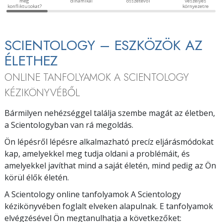
meg
dinamikái
összetevői
veszélyes
konfliktusokat?
környezetre
SCIENTOLOGY – ESZKÖZÖK AZ
ÉLETHEZ
ONLINE TANFOLYAMOK A SCIENTOLOGY
KÉZIKÖNYVÉBŐL
Bármilyen nehézséggel találja szembe magát az életben,
a Scientologyban van rá megoldás.
Ön lépésről lépésre alkalmazható precíz eljárásmódokat
kap, amelyekkel meg tudja oldani a problémáit, és
amelyekkel javíthat mind a saját életén, mind pedig az Ön
körül élők életén.
A Scientology online tanfolyamok A Scientology
kézikönyvében foglalt elveken alapulnak. E tanfolyamok
elvégzésével Ön megtanulhatja a következőket: