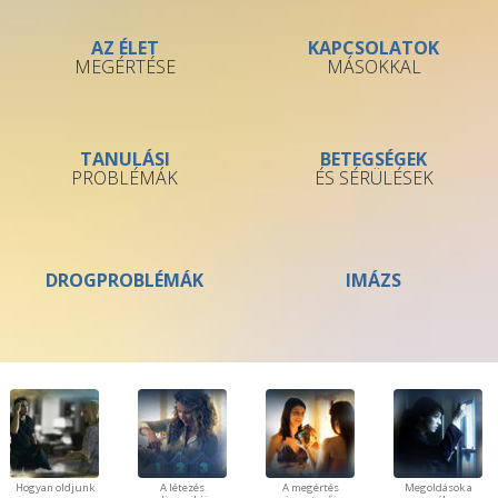
AZ ÉLET
KAPCSOLATOK
MEGÉRTÉSE
MÁSOKKAL
TANULÁSI
BETEGSÉGEK
PROBLÉMÁK
ÉS SÉRÜLÉSEK
DROGPROBLÉMÁK
IMÁZS
Hogyan oldjunk
A létezés
A megértés
Megoldások a