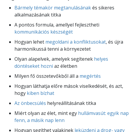
Bármely témakör megtanulásának
és sikeres
alkalmazásának titka
A pontos formula, amellyel fejlesztheti
kommunikációs készségét
Hogyan lehet
megoldani a konfliktusokat
, és újra
harmonikussá tenni a környezetet
Olyan alapelvek, amelyek segítenek
helyes
döntéseket hozni
az életben
Milyen fő összetevőkből áll a
megértés
Hogyan láthatja előre mások viselkedését, és azt,
hogy
kiben bízhat
Az önbecsülés
helyreállításának titka
Miért olyan az élet, mint egy
hullámvasút: egyik nap
fenn, a másik nap lenn
Hogyan segíthet valakinek
leküzdeni a drog- vagy