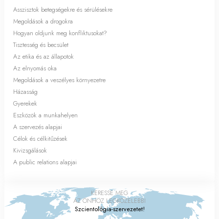
Asszisztok betegségekre és sérülésekre
Megoldások a drogokra
Hogyan oldjunk meg konfliktusokat?
Tisztesség és becsület
Az etika és az állapotok
Az elnyomás oka
Megoldások a veszélyes környezetre
Házasság
Gyerekek
Eszközök a munkahelyen
A szervezés alapjai
Célok és célkitűzések
Kivizsgálások
A public relations alapjai
KERESSE MEG
AZ ÖNHÖZ LEGKÖZELEBBI
Szcientológia-szervezetet!