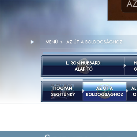
A
MENÜ
»
AZ ÚT A BOLDOGSÁGHOZ
L. RON HUBBARD:
H
ALAPÍTÓ
G
HOGYAN
AZ ÚT A
AL
SEGÍTÜNK?
BOLDOGSÁGHOZ
O