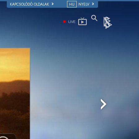
KAPCSOLÓDÓ OLDALAK
HU
NYELV
LIVE