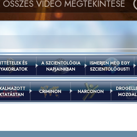
Z ÖSSZES VIDEÓ
MEGTEKINTÉSE
ITTÉTELEK ÉS
A SZCIENTOLÓGIA
ISMERJEN MEG EGY
YAKORLATOK
NAPJAINKBAN
SZCIENTOLÓGUST!
KALMAZOTT
DROGELL
CRIMINON
NARCONON
KTATÁSTAN
MOZGA