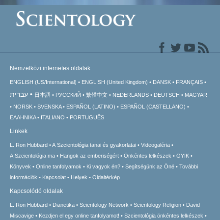
Nemzetközi internetes oldalak
ENGLISH (US/International)
ENGLISH (United Kingdom)
DANSK
FRANÇAIS
עברית
日本語
РУССКИЙ
繁體中文
NEDERLANDS
DEUTSCH
MAGYAR
NORSK
SVENSKA
ESPAÑOL (LATINO)
ESPAÑOL (CASTELLANO)
ΕΛΛΗΝΙΚA
ITALIANO
PORTUGUÊS
Linkek
L. Ron Hubbard
A Szcientológia tanai és gyakorlatai
Videogaléria
A Szcientológia ma
Hangok az emberiségért
Önkéntes lelkészek
GYIK
Könyvek
Online tanfolyamok
Ki vagyok én?
Segítségünk az Öné
További
információk
Kapcsolat
Helyek
Oldaltérkép
Kapcsolódó oldalak
L. Ron Hubbard
Dianetika
Scientology Network
Scientology Religion
David
Miscavige
Kezdjen el egy online tanfolyamot!
Szcientológia önkéntes lelkészek