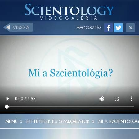
VISSZA
MEGOSZTÁS
MENÜ
»
HITTÉTELEK ÉS GYAKORLATOK
»
MI A SZCIENTOLÓG