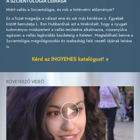
A SZCIENTOLÓGIA LEÍRÁSA
Miért vallás a Szcientológia, és mik a történelmi előzményei?
Ez a füzet megadja a választ erre és sok más kérdésre is. Egyebek
között bemutatja L. Ron Hubbardnak azt a törekvését, hogy a nyugati
tudományos módszertant a vallás területére alkalmazza, visszanyúlva
egészen a vallás legkorábbi kezdeteiig a Keleten. Megtalálható benne a
Szcientológia megvilágosodás és szabadság felé vezető útjának leírása
is.
Kérd az INGYENES katalógust! »