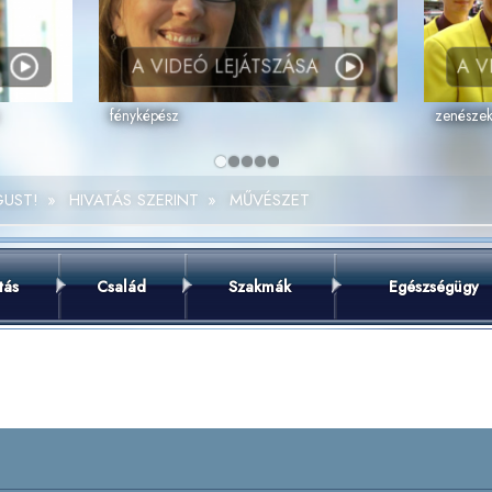
A VIDEÓ LEJÁTSZÁSA
A V
fényképész
zenésze
GUST!
»
HIVATÁS SZERINT
»
MŰVÉSZET
tás
Család
Szakmák
Egészségügy