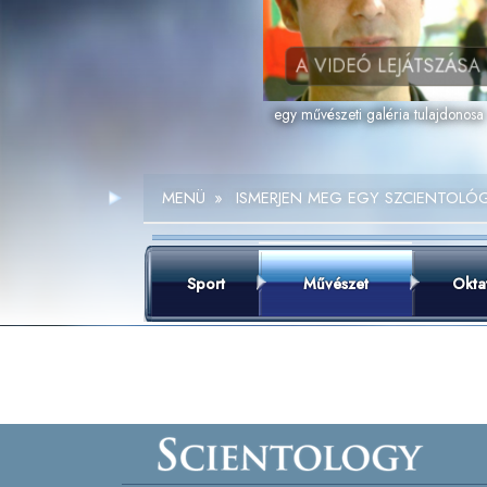
A VIDEÓ LEJÁTSZÁSA
egy művészeti galéria tulajdonosa
MENÜ
»
ISMERJEN MEG EGY SZCIENTOLÓ
Sport
Művészet
Okta