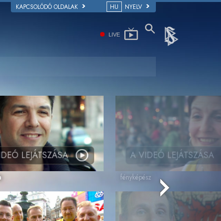
KAPCSOLÓDÓ OLDALAK
HU
NYELV
LIVE
IDEÓ LEJÁTSZÁSA
A VIDEÓ LEJÁTSZÁSA
a
fényképész