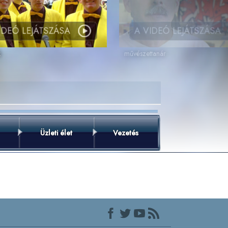
IDEÓ LEJÁTSZÁSA
A VIDEÓ LEJÁTSZÁSA
k
művészettanár
Üzleti élet
Vezetés