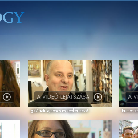
A VIDEÓ LEJÁTSZÁSA
A V
galériatulajdonos és képkeretező
humorist