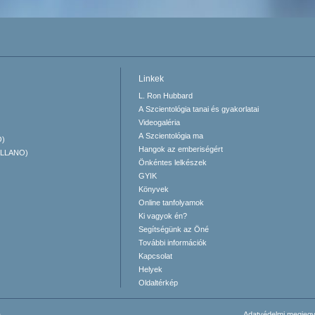
Linkek
L. Ron Hubbard
A Szcientológia tanai és gyakorlatai
Videogaléria
A Szcientológia ma
O)
Hangok az emberiségért
ELLANO)
Önkéntes lelkészek
GYIK
Könyvek
Online tanfolyamok
Ki vagyok én?
Segítségünk az Öné
További információk
Kapcsolat
Helyek
Oldaltérkép
.
Adatvédelmi megjeg