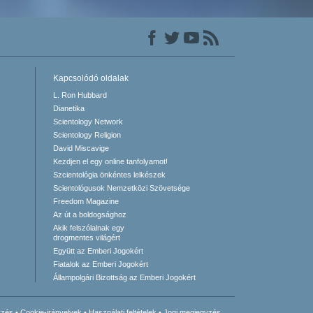
Kapcsolódó oldalak
L. Ron Hubbard
Dianetika
Scientology Network
Scientology Religion
David Miscavige
Kezdjen el egy online tanfolyamot!
Szcientológia önkéntes lelkészek
Scientológusok Nemzetközi Szövetsége
Freedom Magazine
Az út a boldogsághoz
Akik felszólalnak egy
drogmentes világért
Együtt az Emberi Jogokért
Fiatalok az Emberi Jogokért
Állampolgári Bizottság az Emberi Jogokért
yzés
•
Cookie-irányelvek
•
Használati feltételek
•
Jogi megjegyzés