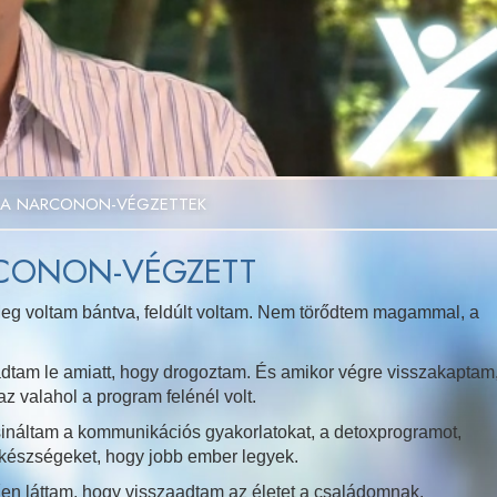
Video
 A NARCONON-VÉGZETTEK
RCONON-VÉGZETT
eg voltam bántva, feldúlt voltam. Nem törődtem magammal, a
adtam le amiatt, hogy drogoztam. És amikor végre visszakaptam
z valahol a program felénél volt.
ináltam a kommunikációs gyakorlatokat, a detoxprogramot,
 készségeket, hogy jobb ember legyek.
en láttam, hogy visszaadtam az életet a családomnak.