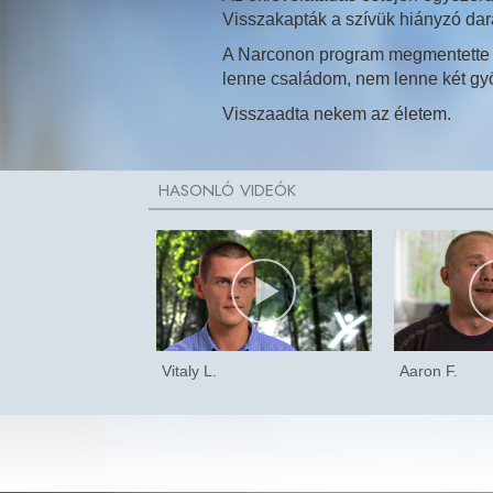
Visszakapták a szívük hiányzó dar
A Narconon program megmentette a
lenne családom, nem lenne két gy
Visszaadta nekem az életem.
Vitaly L.
Aaron F.