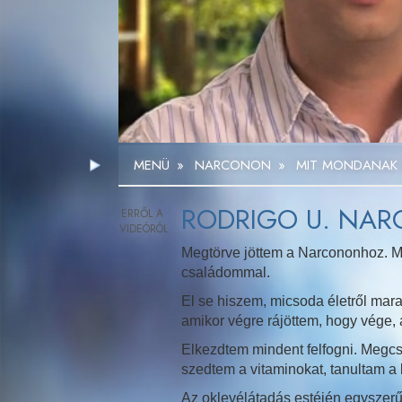
MENÜ
»
NARCONON
»
MIT MONDANAK
RODRIGO U. NA
Megtörve jöttem a Narcononhoz. M
családommal.
El se hiszem, micsoda életről mar
amikor végre rájöttem, hogy vége, a
Elkezdtem mindent felfogni. Megcs
szedtem a vitaminokat, tanultam a
Az oklevélátadás estéjén egyszerű