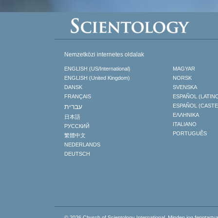
Nemzetközi internetes oldalak
ENGLISH (US/International)
MAGYAR
ENGLISH (United Kingdom)
NORSK
DANSK
SVENSKA
FRANÇAIS
ESPAÑOL (LATIN
עברית
ESPAÑOL (CAST
ΕΛΛΗΝΙΚA
日本語
ITALIANO
РУССКИЙ
PORTUGUÊS
繁體中文
NEDERLANDS
DEUTSCH
© 2026
Church of Scientology International.
Minden jog fenntartva