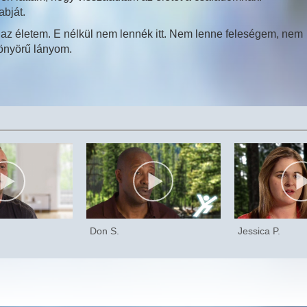
abját.
z életem. E nélkül nem lennék itt. Nem lenne feleségem, nem
önyörű lányom.
Don S.
Jessica P.