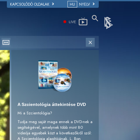
KAPCSOLÓDÓ OLDALAK
HU
NYELV
LIVE
A Szcientológia áttekintése DVD
Mi a Szcientológia?
Tudja meg saját maga ennek a DVD-nek a
segítségével, amelynek több mint 80
videója egyebek közt a következőkről szól:
A Szcientológia alapítójának, L. Ron