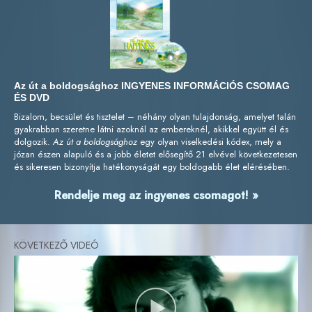
Az út a boldogsághoz INGYENES INFORMÁCIÓS CSOMAG
ÉS DVD
Bizalom, becsület és tisztelet – néhány olyan tulajdonság, amelyet talán
gyakrabban szeretne látni azoknál az embereknél, akikkel együtt él és
dolgozik.
Az út a boldogsághoz
egy olyan viselkedési kódex, mely a
józan észen alapuló és a jobb életet elősegítő 21 elvével következetesen
és sikeresen bizonyítja hatékonyságát egy boldogabb élet elérésében.
Rendelje meg az ingyenes csomagot! »