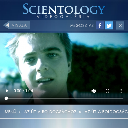
VISSZA
MEGOSZTÁS
MENÜ
»
AZ ÚT A BOLDOGSÁGHOZ
»
AZ ÚT A BOLDOGSÁG