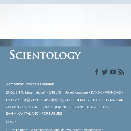
Nemzetközi internetes oldalak
ENGLISH (US/International)
ENGLISH (United Kingdom)
DANSK
FRANÇAIS
עברית
日本語
РУССКИЙ
繁體中文
NEDERLANDS
DEUTSCH
MAGYAR
NORSK
SVENSKA
ESPAÑOL (LATINO)
ESPAÑOL (CASTELLANO)
ΕΛΛΗΝΙΚA
ITALIANO
PORTUGUÊS
Linkek
L. Ron Hubbard
A Szcientológia tanai és gyakorlatai
Videogaléria