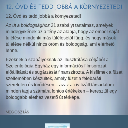
12. ÓVD ÉS TEDD JOBBÁ A KÖRNYEZETED!
12. Óvd és tedd jobbá a környezeted!
Az út a boldogsághoz
21 szabályt tartalmaz, amelyek
mindegyikének az a tény az alapja, hogy az ember saját
túlélése mindenki más túlélésétől függ, és hogy mások
túlélése nélkül nincs öröm és boldogság, ami elérhető
lenne.
Ezeknek a szabályoknak az illusztrálása céljából a
Szcientológia Egyház egy információs filmsorozat
előállítását és sugárzását finanszírozta. A kisfilmek a füzet
szellemében készültek, amely füzet a felebaráti
szereteten és törődésen – azaz a civilizált társadalom
minden tagja számára fontos értékeken – keresztül egy
boldogabb élethez vezető út térképe.
MEGOSZTÁS