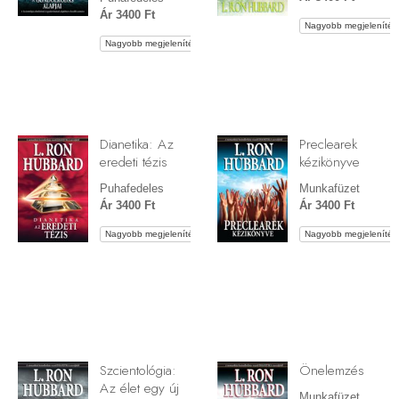
Ár 3400 Ft
Nagyobb megjelenítés
Nagyobb megjelenítés
Dianetika: Az
Preclearek
eredeti tézis
kézikönyve
Puhafedeles
Munkafüzet
Ár 3400 Ft
Ár 3400 Ft
Nagyobb megjelenítés
Nagyobb megjelenítés
Szcientológia:
Önelemzés
Az élet egy új
Munkafüzet