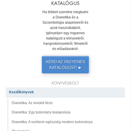
KATALÓGUS
Ha többet szeretne megtudni
a Dianetika és a
Szcientológia alapelveiről és
azok használatáról,
igényeljen egy ingyenes
katalógust a könyvekről,
hangoskönyvekről, filmekről
és előadásokról.
KÉRD AZ INGYENES
KATALÓGUST!
▶
KÖNYVESBOLT
Kezdőkönyvek
Dianetika: Az eredeti tézis
Dianetika: Egy tudomány kialakulása
Dianetika: A szellemi egészség modern tudománya