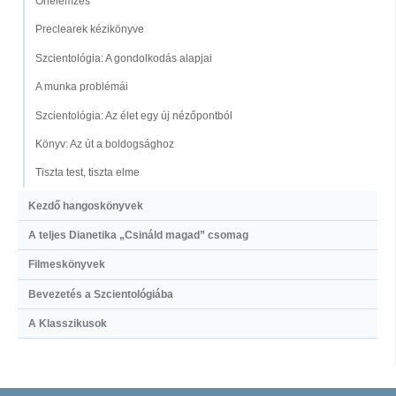
Önelemzés
Preclearek kézikönyve
Szcientológia: A gondolkodás alapjai
A munka problémái
Szcientológia: Az élet egy új nézőpontból
Könyv: Az út a boldogsághoz
Tiszta test, tiszta elme
Kezdő hangoskönyvek
A teljes Dianetika „Csináld magad” csomag
Filmeskönyvek
Bevezetés a Szcientológiába
A Klasszikusok