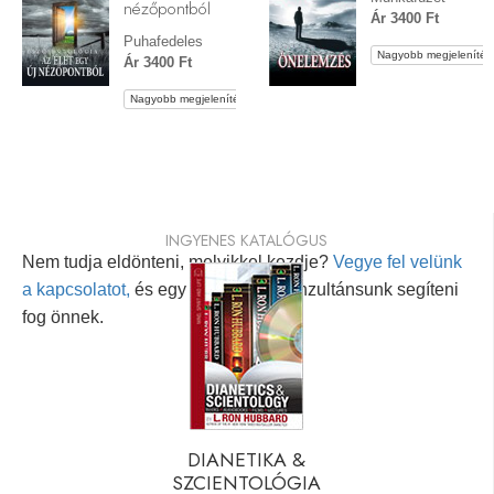
nézőpontból
Ár 3400 Ft
Puhafedeles
Nagyobb megjelenítés
Ár 3400 Ft
Nagyobb megjelenítés
INGYENES KATALÓGUS
Nem tudja eldönteni, melyikkel kezdje?
Vegye fel velünk
a kapcsolatot,
és egy személyes konzultánsunk segíteni
fog önnek.
DIANETIKA &
SZCIENTOLÓGIA