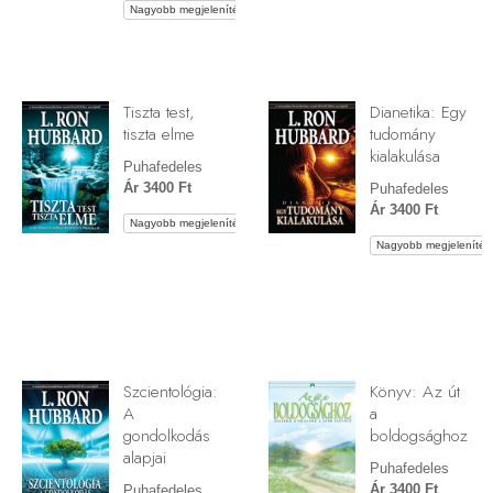
Nagyobb megjelenítés
Tiszta test,
Dianetika: Egy
tiszta elme
tudomány
kialakulása
Puhafedeles
Ár 3400 Ft
Puhafedeles
Ár 3400 Ft
Nagyobb megjelenítés
Nagyobb megjelenítés
Szcientológia:
Könyv: Az út
A
a
gondolkodás
boldogsághoz
alapjai
Puhafedeles
Ár 3400 Ft
Puhafedeles