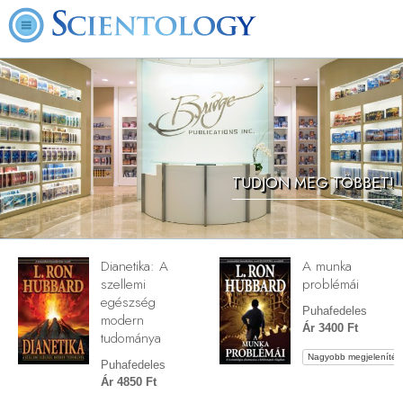
TUDJON MEG TÖBBET!
Dianetika: A
A munka
szellemi
problémái
egészség
Puhafedeles
modern
Ár 3400 Ft
tudománya
Nagyobb megjelenítés
Puhafedeles
Ár 4850 Ft