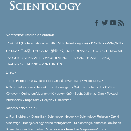
Nemzetközi internetes oldalak
ENGLISH (US/International)
ENGLISH (United Kingdom)
DANSK
FRANÇAIS
עברית
日本語
РУССКИЙ
繁體中文
NEDERLANDS
DEUTSCH
MAGYAR
NORSK
SVENSKA
ESPAÑOL (LATINO)
ESPAÑOL (CASTELLANO)
ΕΛΛΗΝΙΚA
ITALIANO
PORTUGUÊS
Linkek
L. Ron Hubbard
A Szcientológia tanai és gyakorlatai
Videogaléria
A Szcientológia ma
Hangok az emberiségért
Önkéntes lelkészek
GYIK
Könyvek
Online tanfolyamok
Ki vagyok én?
Segítségünk az Öné
További
információk
Kapcsolat
Helyek
Oldaltérkép
Kapcsolódó oldalak
L. Ron Hubbard
Dianetika
Scientology Network
Scientology Religion
David
Miscavige
Kezdjen el egy online tanfolyamot!
Szcientológia önkéntes lelkészek
Scientológusok Nemzetközi Szövetsége
Freedom Magazine
Az út a