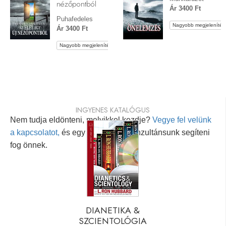
nézőpontból
Ár 3400 Ft
Puhafedeles
Nagyobb megjelenítés
Ár 3400 Ft
Nagyobb megjelenítés
INGYENES KATALÓGUS
Nem tudja eldönteni, melyikkel kezdje?
Vegye fel velünk
a kapcsolatot,
és egy személyes konzultánsunk segíteni
fog önnek.
DIANETIKA &
SZCIENTOLÓGIA