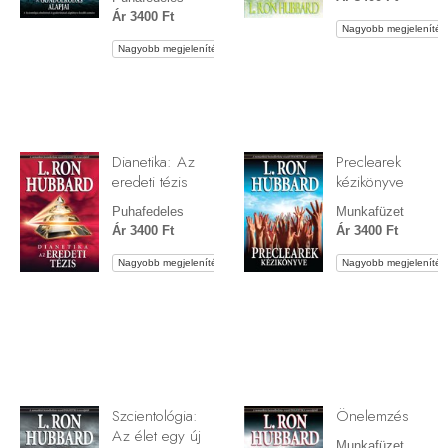
Ár 3400 Ft
Nagyobb megjelenítés
Nagyobb megjelenítés
Dianetika: Az
Preclearek
eredeti tézis
kézikönyve
Puhafedeles
Munkafüzet
Ár 3400 Ft
Ár 3400 Ft
Nagyobb megjelenítés
Nagyobb megjelenítés
Szcientológia:
Önelemzés
Az élet egy új
Munkafüzet