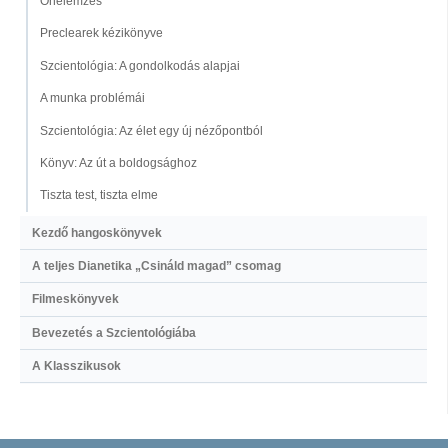
Önelemzés
Preclearek kézikönyve
Szcientológia: A gondolkodás alapjai
A munka problémái
Szcientológia: Az élet egy új nézőpontból
Könyv: Az út a boldogsághoz
Tiszta test, tiszta elme
Kezdő hangoskönyvek
A teljes Dianetika „Csináld magad” csomag
Filmeskönyvek
Bevezetés a Szcientológiába
A Klasszikusok