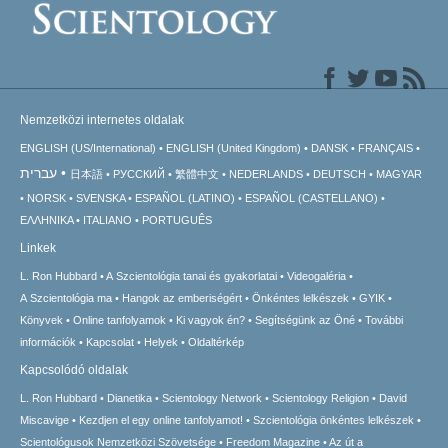
Nemzetközi internetes oldalak
ENGLISH (US/International)
ENGLISH (United Kingdom)
DANSK
FRANÇAIS
עברית
日本語
РУССКИЙ
繁體中文
NEDERLANDS
DEUTSCH
MAGYAR
NORSK
SVENSKA
ESPAÑOL (LATINO)
ESPAÑOL (CASTELLANO)
ΕΛΛΗΝΙΚA
ITALIANO
PORTUGUÊS
Linkek
L. Ron Hubbard
A Szcientológia tanai és gyakorlatai
Videogaléria
A Szcientológia ma
Hangok az emberiségért
Önkéntes lelkészek
GYIK
Könyvek
Online tanfolyamok
Ki vagyok én?
Segítségünk az Öné
További
információk
Kapcsolat
Helyek
Oldaltérkép
Kapcsolódó oldalak
L. Ron Hubbard
Dianetika
Scientology Network
Scientology Religion
David
Miscavige
Kezdjen el egy online tanfolyamot!
Szcientológia önkéntes lelkészek
Scientológusok Nemzetközi Szövetsége
Freedom Magazine
Az út a