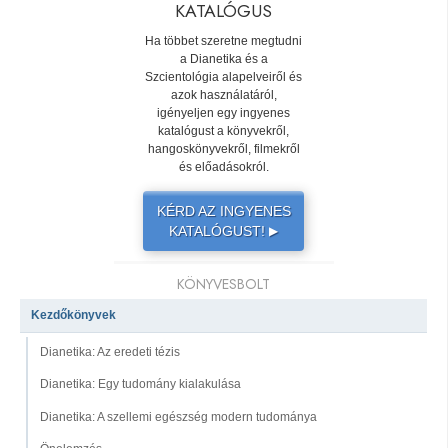
KATALÓGUS
Ha többet szeretne megtudni
a Dianetika és a
Szcientológia alapelveiről és
azok használatáról,
igényeljen egy ingyenes
katalógust a könyvekről,
hangoskönyvekről, filmekről
és előadásokról.
KÉRD AZ INGYENES
KATALÓGUST!
▶
KÖNYVESBOLT
Kezdőkönyvek
Dianetika: Az eredeti tézis
Dianetika: Egy tudomány kialakulása
Dianetika: A szellemi egészség modern tudománya