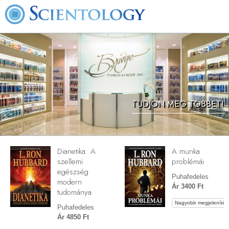
TUDJON MEG TÖBBET!
Dianetika: A
A munka
szellemi
problémái
egészség
Puhafedeles
modern
Ár 3400 Ft
tudománya
Nagyobb megjelenítés
Puhafedeles
Ár 4850 Ft