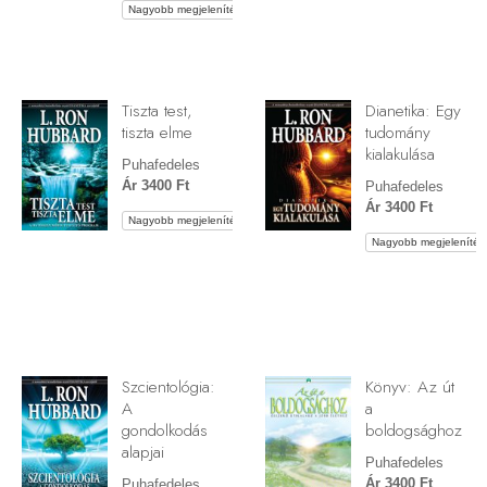
Nagyobb megjelenítés
Tiszta test,
Dianetika: Egy
tiszta elme
tudomány
kialakulása
Puhafedeles
Ár 3400 Ft
Puhafedeles
Ár 3400 Ft
Nagyobb megjelenítés
Nagyobb megjelenítés
Szcientológia:
Könyv: Az út
A
a
gondolkodás
boldogsághoz
alapjai
Puhafedeles
Ár 3400 Ft
Puhafedeles