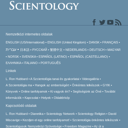
Nemzetközi internetes oldalak
ENGLISH (US/International)
ENGLISH (United Kingdom)
DANSK
FRANÇAIS
עברית
日本語
РУССКИЙ
繁體中文
NEDERLANDS
DEUTSCH
MAGYAR
NORSK
SVENSKA
ESPAÑOL (LATINO)
ESPAÑOL (CASTELLANO)
ΕΛΛΗΝΙΚA
ITALIANO
PORTUGUÊS
Linkek
L. Ron Hubbard
A Szcientológia tanai és gyakorlatai
Videogaléria
A Szcientológia ma
Hangok az emberiségért
Önkéntes lelkészek
GYIK
Könyvek
Online tanfolyamok
Ki vagyok én?
Segítségünk az Öné
További
információk
Kapcsolat
Helyek
Oldaltérkép
Kapcsolódó oldalak
L. Ron Hubbard
Dianetika
Scientology Network
Scientology Religion
David
Miscavige
Kezdjen el egy online tanfolyamot!
Szcientológia önkéntes lelkészek
Scientológusok Nemzetközi Szövetsége
Freedom Magazine
Az út a