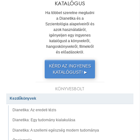
KATALÓGUS
Ha többet szeretne megtudni
a Dianetika és a
Szcientológia alapelveiről és
azok használatáról,
igényeljen egy ingyenes
katalógust a könyvekről,
hangoskönyvekről, filmekről
és előadásokról.
KÉRD AZ INGYENES
KATALÓGUST!
▶
KÖNYVESBOLT
Kezdőkönyvek
Dianetika: Az eredeti tézis
Dianetika: Egy tudomány kialakulása
Dianetika: A szellemi egészség modern tudománya