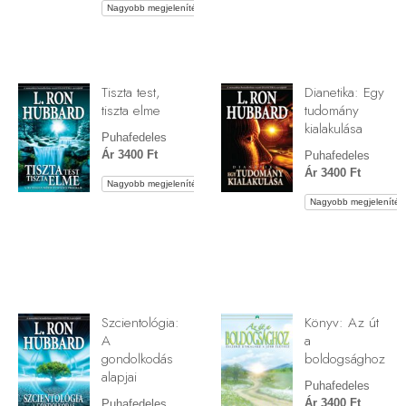
Nagyobb megjelenítés
Tiszta test,
Dianetika: Egy
tiszta elme
tudomány
kialakulása
Puhafedeles
Ár 3400 Ft
Puhafedeles
Ár 3400 Ft
Nagyobb megjelenítés
Nagyobb megjelenítés
Szcientológia:
Könyv: Az út
A
a
gondolkodás
boldogsághoz
alapjai
Puhafedeles
Ár 3400 Ft
Puhafedeles