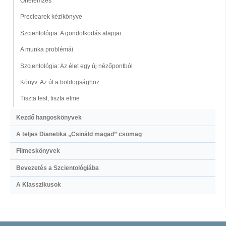
Önelemzés
Preclearek kézikönyve
Szcientológia: A gondolkodás alapjai
A munka problémái
Szcientológia: Az élet egy új nézőpontból
Könyv: Az út a boldogsághoz
Tiszta test, tiszta elme
Kezdő hangoskönyvek
A teljes Dianetika „Csináld magad” csomag
Filmeskönyvek
Bevezetés a Szcientológiába
A Klasszikusok