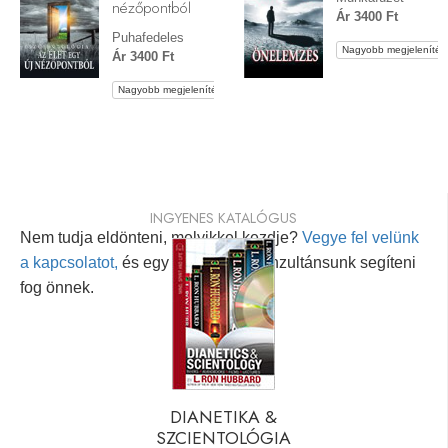
nézőpontból
Ár 3400 Ft
Puhafedeles
Nagyobb megjelenítés
Ár 3400 Ft
Nagyobb megjelenítés
INGYENES KATALÓGUS
Nem tudja eldönteni, melyikkel kezdje?
Vegye fel velünk
a kapcsolatot,
és egy személyes konzultánsunk segíteni
fog önnek.
DIANETIKA &
SZCIENTOLÓGIA