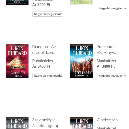
Ár 3400 Ft
Nagyobb megjelenítés
Nagyobb megjelenítés
Dianetika: Az
Preclearek
eredeti tézis
kézikönyve
Puhafedeles
Munkafüzet
Ár 3400 Ft
Ár 3400 Ft
Nagyobb megjelenítés
Nagyobb megjelenítés
Szcientológia:
Önelemzés
Az élet egy új
Munkafüzet