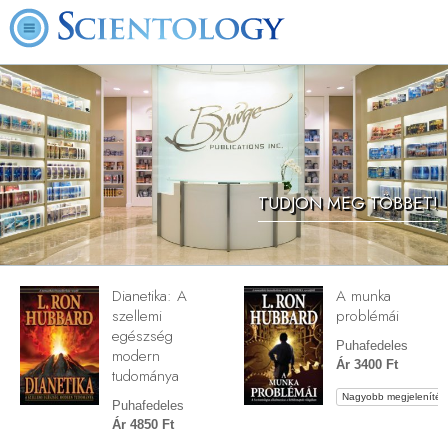
TUDJON MEG TÖBBET!
Dianetika: A
A munka
szellemi
problémái
egészség
Puhafedeles
modern
Ár 3400 Ft
tudománya
Nagyobb megjelenítés
Puhafedeles
Ár 4850 Ft