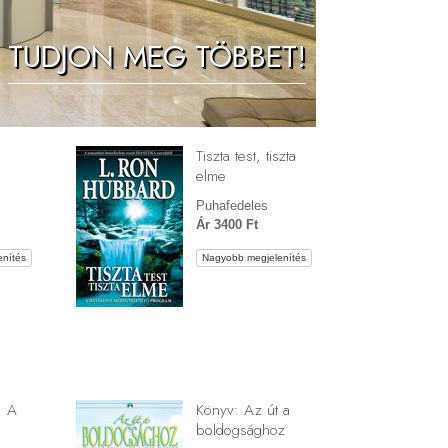
Megoldások a drogokra
TUDJON MEG TÖBBET!
Gyerekek
Eszközök a munkahelyen
Az etika és az állapotok
Tiszta test, tiszta
Az elnyomás oka
elme
Kivizsgálások
Puhafedeles
Ár 3400 Ft
A szervezés alapjai
nítés
Nagyobb megjelenítés
A public relations alapjai
Célok és célkitűzések
A tanulás technológiája
Kommunikáció
: A
Könyv: Az út a
boldogsághoz