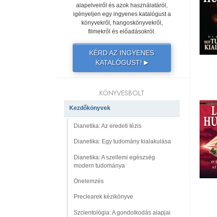
alapelveiről és azok használatáról,
igényeljen egy ingyenes katalógust a
könyvekről, hangoskönyvekről,
filmekről és előadásokról.
KÉRD AZ INGYENES
KATALÓGUST!
▶
KÖNYVESBOLT
Kezdőkönyvek
Dianetika: Az eredeti tézis
Dianetika: Egy tudomány kialakulása
Dianetika: A szellemi egészség
modern tudománya
Önelemzés
Preclearek kézikönyve
Szcientológia: A gondolkodás alapjai