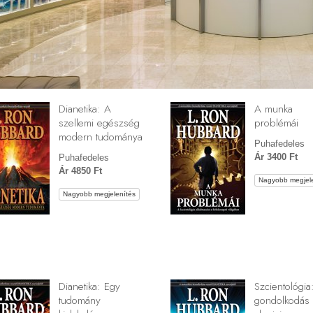
Dianetika: A
A munka
szellemi egészség
problémái
modern tudománya
Puhafedeles
Ár 3400 Ft
Puhafedeles
Ár 4850 Ft
Nagyobb megjele
Nagyobb megjelenítés
Dianetika: Egy
Szcientológia
tudomány
gondolkodás