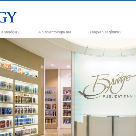
cientológia?
A Szcientológia ma
Hogyan segítünk?
és gyakorlatok
Szcientológia egyházak
H
ógia hitvallásai és kódexei
Új Szcientológia egyházak
L
ak a szcientológusok
Haladó szervezetek
A
ógiáról?
Flag Szárazföldi Bázis
g egy szcientológust!
Freewinds
egy egyházban
Eljuttatjuk a világnak a Szcientológiát
ógia alapelvei
David Miscavige - A Szcientológia vallás
a Dianetikába
vezetője
 gyűlölet –
ág?