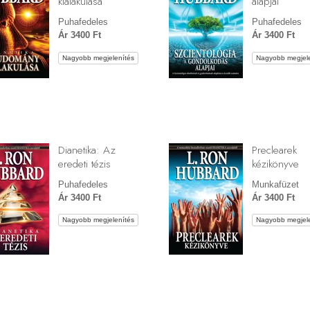
kialakulása
alapjai
Puhafedeles
Puhafedeles
Ár 3400 Ft
Ár 3400 Ft
Nagyobb megjelenítés
Nagyobb megjele
Dianetika: Az
Preclearek
eredeti tézis
kézikönyve
Puhafedeles
Munkafüzet
Ár 3400 Ft
Ár 3400 Ft
Nagyobb megjelenítés
Nagyobb megjele