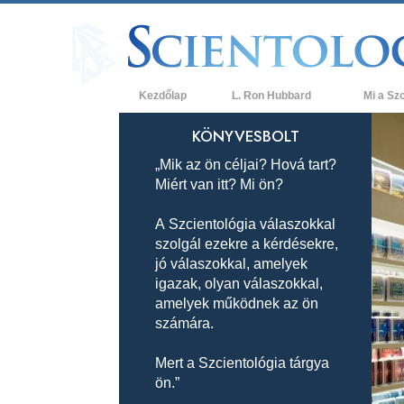
Kezdőlap
L. Ron Hubbard
Mi a Sz
Hittételek 
KÖNYVESBOLT
„Mik az ön céljai? Hová tart?
A Szcientol
Miért van itt? Mi ön?
Mit mondan
a Szcientol
A Szcientológia válaszokkal
szolgál ezekre a kérdésekre,
Ismerjen me
jó válaszokkal, amelyek
Látogatás 
igazak, olyan válaszokkal,
amelyek működnek az ön
A Szcientol
számára.
Bevezetés 
Mert a Szcientológia tárgya
ön.”
Szeretet és
Mi a nagys