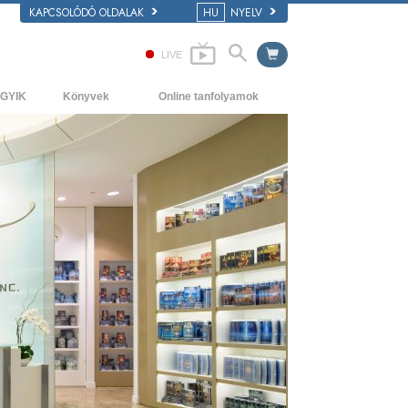
KAPCSOLÓDÓ OLDALAK
HU
NYELV
LIVE
GYIK
Könyvek
Online tanfolyamok
áttér és alapelvek
Kezdőkönyvek
Hogyan oldjunk meg konfliktusokat?
átogatás egy egyházban
Hangoskönyvek
A létezés dinamikái
 Szcientológia szervezetek
Bevezető előadások
A megértés összetevői
Filmek
Megoldások a veszélyes környezetre
Asszisztok betegségekre és
sérülésekre
Tisztesség és becsület
Házasság
Az érzelmi Tónusskála