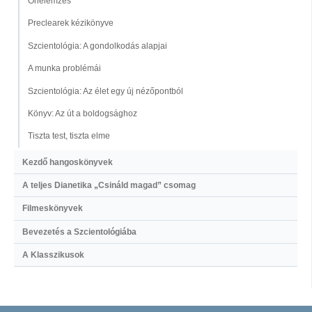
Önelemzés
Preclearek kézikönyve
Szcientológia: A gondolkodás alapjai
A munka problémái
Szcientológia: Az élet egy új nézőpontból
Könyv: Az út a boldogsághoz
Tiszta test, tiszta elme
Kezdő hangoskönyvek
A teljes Dianetika „Csináld magad” csomag
Filmeskönyvek
Bevezetés a Szcientológiába
A Klasszikusok