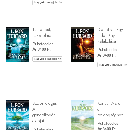
Nagyobb megjelenítés
Tiszta test,
Dianetika: Egy
tiszta elme
tudomány
kialakulása
Puhafedeles
Ár 3400 Ft
Puhafedeles
Ár 3400 Ft
Nagyobb megjelenítés
Nagyobb megjelenítés
Szcientológia:
Könyv: Az út
A
a
gondolkodás
boldogsághoz
alapjai
Puhafedeles
Ár 3400 Ft
Puhafedeles