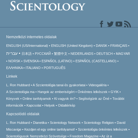
Nemzetközi internetes oldalak
ENGLISH (US/International)
ENGLISH (United Kingdom)
DANSK
FRANÇAIS
עברית
日本語
РУССКИЙ
繁體中文
NEDERLANDS
DEUTSCH
MAGYAR
NORSK
SVENSKA
ESPAÑOL (LATINO)
ESPAÑOL (CASTELLANO)
ΕΛΛΗΝΙΚA
ITALIANO
PORTUGUÊS
Linkek
L. Ron Hubbard
A Szcientológia tanai és gyakorlatai
Videogaléria
A Szcientológia ma
Hangok az emberiségért
Önkéntes lelkészek
GYIK
Könyvek
Online tanfolyamok
Ki vagyok én?
Segítségünk az Öné
További
információk
Kapcsolat
Helyek
Oldaltérkép
Kapcsolódó oldalak
L. Ron Hubbard
Dianetika
Scientology Network
Scientology Religion
David
Miscavige
Kezdjen el egy online tanfolyamot!
Szcientológia önkéntes lelkészek
Scientológusok Nemzetközi Szövetsége
Freedom Magazine
Az út a