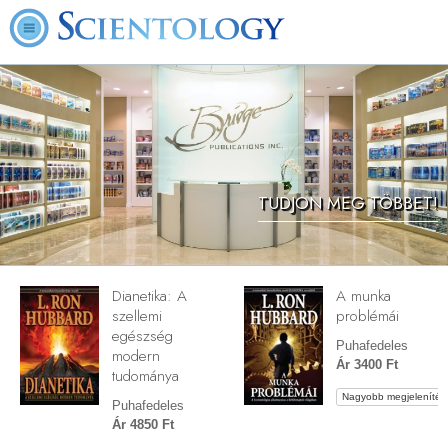
TUDJON MEG TÖBBET!
Dianetika: A
A munka
szellemi
problémái
egészség
Puhafedeles
modern
Ár 3400 Ft
tudománya
Nagyobb megjelenítés
Puhafedeles
Ár 4850 Ft