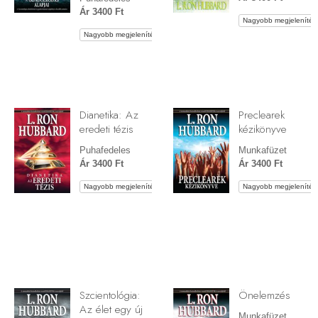
Ár 3400 Ft
Nagyobb megjelenítés
Nagyobb megjelenítés
Dianetika: Az
Preclearek
eredeti tézis
kézikönyve
Puhafedeles
Munkafüzet
Ár 3400 Ft
Ár 3400 Ft
Nagyobb megjelenítés
Nagyobb megjelenítés
Szcientológia:
Önelemzés
Az élet egy új
Munkafüzet