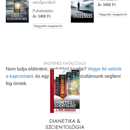
nézőpontból
Ár 3400 Ft
Puhafedeles
Nagyobb megjelenítés
Ár 3400 Ft
Nagyobb megjelenítés
INGYENES KATALÓGUS
Nem tudja eldönteni, melyikkel kezdje?
Vegye fel velünk
a kapcsolatot,
és egy személyes konzultánsunk segíteni
fog önnek.
DIANETIKA &
SZCIENTOLÓGIA