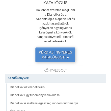
KATALÓGUS
Ha többet szeretne megtudni
a Dianetika és a
Szcientológia alapelveiről és
azok használatáról,
igényeljen egy ingyenes
katalógust a könyvekről,
hangoskönyvekről, filmekről
és előadásokról.
KÉRD AZ INGYENES
KATALÓGUST!
▶
KÖNYVESBOLT
Kezdőkönyvek
Dianetika: Az eredeti tézis
Dianetika: Egy tudomány kialakulása
Dianetika: A szellemi egészség modern tudománya