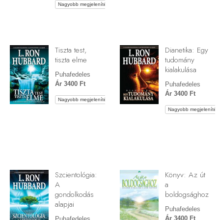
Nagyobb megjelenítés
Tiszta test,
Dianetika: Egy
tiszta elme
tudomány
kialakulása
Puhafedeles
Ár 3400 Ft
Puhafedeles
Ár 3400 Ft
Nagyobb megjelenítés
Nagyobb megjelenítés
Szcientológia:
Könyv: Az út
A
a
gondolkodás
boldogsághoz
alapjai
Puhafedeles
Ár 3400 Ft
Puhafedeles