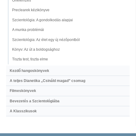
Önelemzés
Preclearek kézikönyve
Szcientológia: A gondolkodás alapjai
A munka problémái
Szcientológia: Az élet egy új nézőpontból
Könyv: Az út a boldogsághoz
Tiszta test, tiszta elme
Kezdő hangoskönyvek
A teljes Dianetika „Csináld magad” csomag
Filmeskönyvek
Bevezetés a Szcientológiába
A Klasszikusok