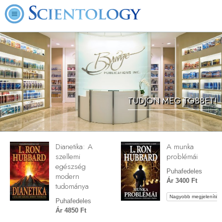
TUDJON MEG TÖBBET!
Dianetika: A
A munka
szellemi
problémái
egészség
Puhafedeles
modern
Ár 3400 Ft
tudománya
Nagyobb megjelenítés
Puhafedeles
Ár 4850 Ft