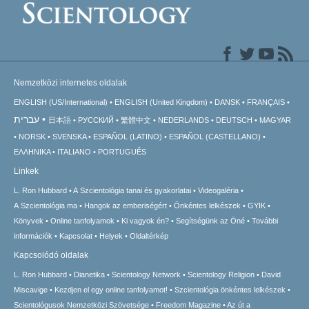
Nemzetközi internetes oldalak
ENGLISH (US/International)
ENGLISH (United Kingdom)
DANSK
FRANÇAIS
עברית
日本語
РУССКИЙ
繁體中文
NEDERLANDS
DEUTSCH
MAGYAR
NORSK
SVENSKA
ESPAÑOL (LATINO)
ESPAÑOL (CASTELLANO)
ΕΛΛΗΝΙΚA
ITALIANO
PORTUGUÊS
Linkek
L. Ron Hubbard
A Szcientológia tanai és gyakorlatai
Videogaléria
A Szcientológia ma
Hangok az emberiségért
Önkéntes lelkészek
GYIK
Könyvek
Online tanfolyamok
Ki vagyok én?
Segítségünk az Öné
További
információk
Kapcsolat
Helyek
Oldaltérkép
Kapcsolódó oldalak
L. Ron Hubbard
Dianetika
Scientology Network
Scientology Religion
David
Miscavige
Kezdjen el egy online tanfolyamot!
Szcientológia önkéntes lelkészek
Scientológusok Nemzetközi Szövetsége
Freedom Magazine
Az út a