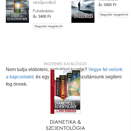
nézőpontból
Ár 3400 Ft
Puhafedeles
Nagyobb megjelenítés
Ár 3400 Ft
Nagyobb megjelenítés
INGYENES KATALÓGUS
Nem tudja eldönteni, melyikkel kezdje?
Vegye fel velünk
a kapcsolatot,
és egy személyes konzultánsunk segíteni
fog önnek.
DIANETIKA &
SZCIENTOLÓGIA