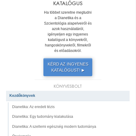
KATALÓGUS
Ha többet szeretne megtudni
a Dianetika és a
Szcientológia alapelveiről és
azok használatáról,
igényeljen egy ingyenes
katalógust a könyvekről,
hangoskönyvekről, filmekről
és előadásokról.
KÉRD AZ INGYENES
KATALÓGUST!
▶
KÖNYVESBOLT
Kezdőkönyvek
Dianetika: Az eredeti tézis
Dianetika: Egy tudomány kialakulása
Dianetika: A szellemi egészség modern tudománya