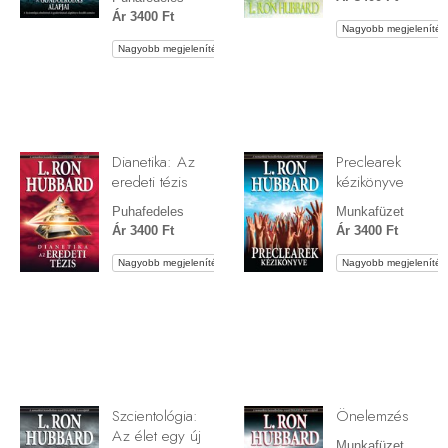
Ár 3400 Ft
Nagyobb megjelenítés
Nagyobb megjelenítés
Dianetika: Az
Preclearek
eredeti tézis
kézikönyve
Puhafedeles
Munkafüzet
Ár 3400 Ft
Ár 3400 Ft
Nagyobb megjelenítés
Nagyobb megjelenítés
Szcientológia:
Önelemzés
Az élet egy új
Munkafüzet