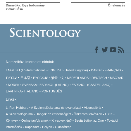
Dianetika: Egy tudomány
Önelemzés
kialakulása
Nemzetközi internetes oldalak
ENGLISH (US/International)
ENGLISH (United Kingdom)
DANSK
FRANÇAIS
עברית
日本語
РУССКИЙ
繁體中文
NEDERLANDS
DEUTSCH
MAGYAR
NORSK
SVENSKA
ESPAÑOL (LATINO)
ESPAÑOL (CASTELLANO)
ΕΛΛΗΝΙΚA
ITALIANO
PORTUGUÊS
Linkek
L. Ron Hubbard
A Szcientológia tanai és gyakorlatai
Videogaléria
A Szcientológia ma
Hangok az emberiségért
Önkéntes lelkészek
GYIK
Könyvek
Online tanfolyamok
Ki vagyok én?
Segítségünk az Öné
További
információk
Kapcsolat
Helyek
Oldaltérkép