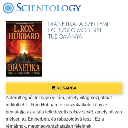
DIANETIKA: A SZELLEMI
EGÉSZSÉG MODERN
TUDOMÁNYA
KOSÁRBA
A derült égből lecsapó villám, amely világmozgalmat
indított el. L. Ron Hubbard e korszakalkotó könyve
bemutatja az általa felfedezett
reaktív elmét,
amely ott van
mélyen az Emberben, és rabszolgává teszi. Ez a
rémálmok, megmagyarázhatatlan félelmek,