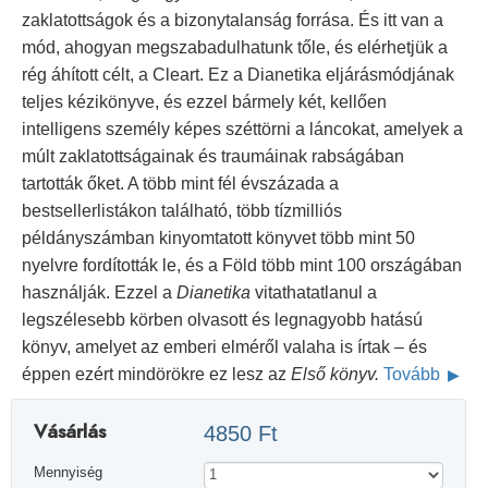
zaklatottságok és a bizonytalanság forrása. És itt van a
mód, ahogyan megszabadulhatunk tőle, és elérhetjük a
rég áhított célt, a Cleart. Ez a Dianetika eljárásmódjának
teljes kézikönyve, és ezzel bármely két, kellően
intelligens személy képes széttörni a láncokat, amelyek a
múlt zaklatottságainak és traumáinak rabságában
tartották őket. A több mint fél évszázada a
bestsellerlistákon található, több tízmilliós
példányszámban kinyomtatott könyvet több mint 50
nyelvre fordították le, és a Föld több mint 100 országában
használják. Ezzel a
Dianetika
vitathatatlanul a
legszélesebb körben olvasott és legnagyobb hatású
könyv, amelyet az emberi elméről valaha is írtak – és
éppen ezért mindörökre ez lesz az
Első könyv.
Tovább
Vásárlás
4850 Ft
Mennyiség