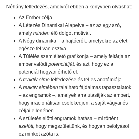
Néhány felfedezés, amelyről ebben a könyvben olvashat:
Az Ember célja
A Létezés Dinamikai Alapelve – az az
egy
szó,
amely
minden
élő dolgot motivál.
A Négy dinamika – a hajtóerők, amelyekre az élet
egésze fel van osztva.
A Túlélés szemléltető grafikonja – amely feltárja az
ember valódi
potenciálját,
és azt, hogy ez a
potenciál hogyan érhető el.
A
reaktív elme
felfedezése és teljes anatómiája.
A
reaktív elmében
található fájdalmas tapasztalatok
– az engramok –, amelyek arra utasítják az embert,
hogy irracionálisan cselekedjen, a saját vágyai és
céljai ellenében.
A születés előtti engramok hatása – mi történt
azelőtt,
hogy megszülettünk, és hogyan befolyásol
ez minket azóta is.