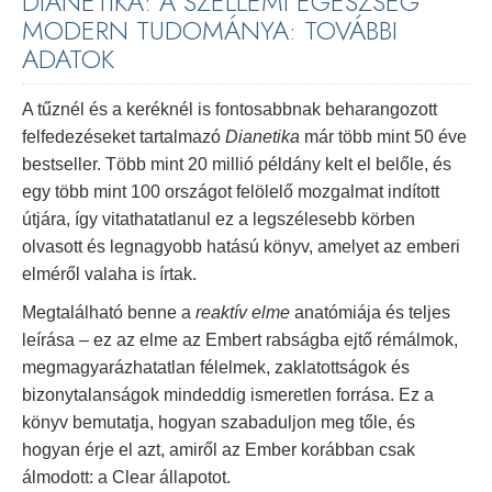
DIANETIKA: A SZELLEMI EGÉSZSÉG
MODERN TUDOMÁNYA: TOVÁBBI
ADATOK
A tűznél és a keréknél is fontosabbnak beharangozott
felfedezéseket tartalmazó
Dianetika
már több mint 50 éve
bestseller. Több mint 20 millió példány kelt el belőle, és
egy több mint 100 országot felölelő mozgalmat indított
útjára, így vitathatatlanul ez a legszélesebb körben
olvasott és legnagyobb hatású könyv, amelyet az emberi
elméről valaha is írtak.
Megtalálható benne a
reaktív elme
anatómiája és teljes
leírása – ez az elme az Embert rabságba ejtő rémálmok,
megmagyarázhatatlan félelmek, zaklatottságok és
bizonytalanságok mindeddig ismeretlen forrása. Ez a
könyv bemutatja, hogyan szabaduljon meg tőle, és
hogyan érje el azt, amiről az Ember korábban csak
álmodott: a Clear állapotot.