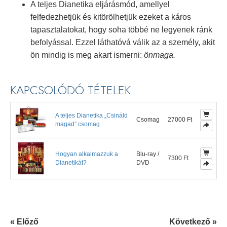
A teljes Dianetika eljárásmód, amellyel
felfedezhetjük és kitörölhetjük ezeket a káros
tapasztalatokat, hogy soha többé ne legyenek ránk
befolyással. Ezzel láthatóvá válik az a személy, akit
ön mindig is meg akart ismerni:
önmaga.
KAPCSOLÓDÓ TÉTELEK
A teljes Dianetika „Csináld
Csomag
27000 Ft
magad” csomag
Hogyan alkalmazzuk a
Blu-ray /
7300 Ft
Dianetikát?
DVD
« Előző
Következő »