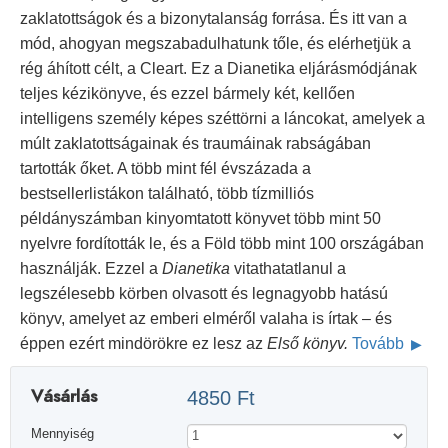
zaklatottságok és a bizonytalanság forrása. És itt van a
mód, ahogyan megszabadulhatunk tőle, és elérhetjük a
rég áhított célt, a Cleart. Ez a Dianetika eljárásmódjának
teljes kézikönyve, és ezzel bármely két, kellően
intelligens személy képes széttörni a láncokat, amelyek a
múlt zaklatottságainak és traumáinak rabságában
tartották őket. A több mint fél évszázada a
bestsellerlistákon található, több tízmilliós
példányszámban kinyomtatott könyvet több mint 50
nyelvre fordították le, és a Föld több mint 100 országában
használják. Ezzel a
Dianetika
vitathatatlanul a
legszélesebb körben olvasott és legnagyobb hatású
könyv, amelyet az emberi elméről valaha is írtak – és
éppen ezért mindörökre ez lesz az
Első könyv.
Tovább
Vásárlás
4850 Ft
Mennyiség