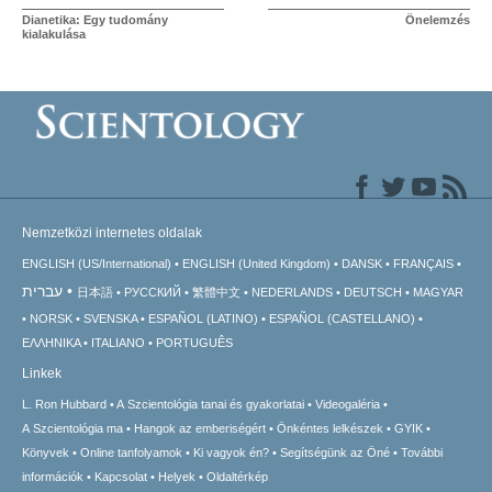
Dianetika: Egy tudomány
Önelemzés
kialakulása
Nemzetközi internetes oldalak
ENGLISH (US/International)
ENGLISH (United Kingdom)
DANSK
FRANÇAIS
עברית
日本語
РУССКИЙ
繁體中文
NEDERLANDS
DEUTSCH
MAGYAR
NORSK
SVENSKA
ESPAÑOL (LATINO)
ESPAÑOL (CASTELLANO)
ΕΛΛΗΝΙΚA
ITALIANO
PORTUGUÊS
Linkek
L. Ron Hubbard
A Szcientológia tanai és gyakorlatai
Videogaléria
A Szcientológia ma
Hangok az emberiségért
Önkéntes lelkészek
GYIK
Könyvek
Online tanfolyamok
Ki vagyok én?
Segítségünk az Öné
További
információk
Kapcsolat
Helyek
Oldaltérkép