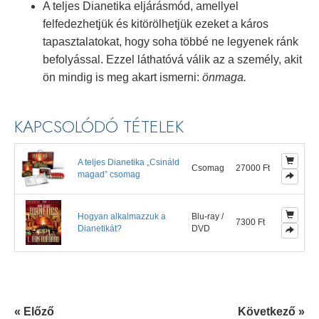
A teljes Dianetika eljárásmód, amellyel
felfedezhetjük és kitörölhetjük ezeket a káros
tapasztalatokat, hogy soha többé ne legyenek ránk
befolyással. Ezzel láthatóvá válik az a személy, akit
ön mindig is meg akart ismerni:
önmaga.
KAPCSOLÓDÓ TÉTELEK
A teljes Dianetika „Csináld
Csomag
27000 Ft
magad” csomag
Hogyan alkalmazzuk a
Blu-ray /
7300 Ft
Dianetikát?
DVD
« Előző
Következő »