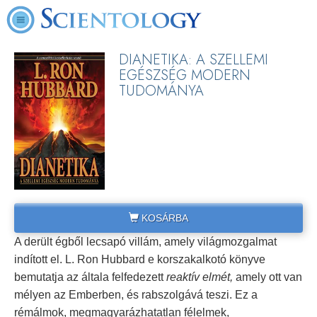
DIANETIKA: A SZELLEMI
EGÉSZSÉG MODERN
TUDOMÁNYA
KOSÁRBA
A derült égből lecsapó villám, amely világmozgalmat
indított el. L. Ron Hubbard e korszakalkotó könyve
bemutatja az általa felfedezett
reaktív elmét,
amely ott van
mélyen az Emberben, és rabszolgává teszi. Ez a
rémálmok, megmagyarázhatatlan félelmek,