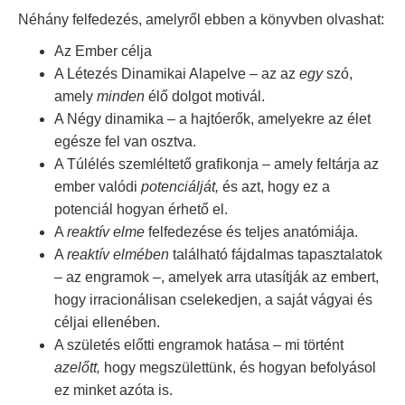
Néhány felfedezés, amelyről ebben a könyvben olvashat:
Az Ember célja
A Létezés Dinamikai Alapelve – az az
egy
szó,
amely
minden
élő dolgot motivál.
A Négy dinamika – a hajtóerők, amelyekre az élet
egésze fel van osztva.
A Túlélés szemléltető grafikonja – amely feltárja az
ember valódi
potenciálját,
és azt, hogy ez a
potenciál hogyan érhető el.
A
reaktív elme
felfedezése és teljes anatómiája.
A
reaktív elmében
található fájdalmas tapasztalatok
– az engramok –, amelyek arra utasítják az embert,
hogy irracionálisan cselekedjen, a saját vágyai és
céljai ellenében.
A születés előtti engramok hatása – mi történt
azelőtt,
hogy megszülettünk, és hogyan befolyásol
ez minket azóta is.