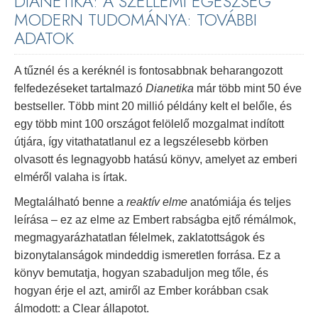
DIANETIKA: A SZELLEMI EGÉSZSÉG
MODERN TUDOMÁNYA: TOVÁBBI
ADATOK
A tűznél és a keréknél is fontosabbnak beharangozott
felfedezéseket tartalmazó
Dianetika
már több mint 50 éve
bestseller. Több mint 20 millió példány kelt el belőle, és
egy több mint 100 országot felölelő mozgalmat indított
útjára, így vitathatatlanul ez a legszélesebb körben
olvasott és legnagyobb hatású könyv, amelyet az emberi
elméről valaha is írtak.
Megtalálható benne a
reaktív elme
anatómiája és teljes
leírása – ez az elme az Embert rabságba ejtő rémálmok,
megmagyarázhatatlan félelmek, zaklatottságok és
bizonytalanságok mindeddig ismeretlen forrása. Ez a
könyv bemutatja, hogyan szabaduljon meg tőle, és
hogyan érje el azt, amiről az Ember korábban csak
álmodott: a Clear állapotot.