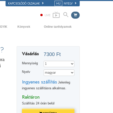
KAPCSOLÓDÓ OLDALAK
HU
NYELV
LIVE
GYIK
Könyvek
Online tanfolyamok
áttér és alapelvek
Kezdőkönyvek
Hogyan oldjunk meg konfliktusokat?
átogatás egy egyházban
Hangoskönyvek
A létezés dinamikái
T?
Vásárlás
7300 Ft
 Szcientológia szervezetek
Bevezető előadások
A megértés összetevői
mra
Mennyiség
Filmek
Megoldások a veszélyes környezetre
ű
Nyelv
Asszisztok betegségekre és
sérülésekre
Ingyenes szállítás
Jelenleg
Tisztesség és becsület
ingyenes szállításra alkalmas.
Raktáron
Házasság
Szállítás 24 órán belül
Az érzelmi Tónusskála