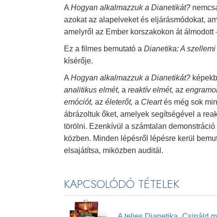
A
Hogyan alkalmazzuk a Dianetikát?
nemcsak
azokat az alapelveket és eljárásmódokat, ame
amelyről az Ember korszakokon át álmodott
Ez a filmes bemutató a
Dianetika: A szelle
kísérője.
A
Hogyan alkalmazzuk a Dianetikát?
képekb
analitikus elmét,
a
reaktív elmét,
az
engramo
emóciót,
az
életerőt,
a
Cleart
és még sok mind
ábrázoltuk őket, amelyek segítségével a reakt
törölni. Ezenkívül a számtalan demonstráció
közben. Minden lépésről lépésre kerül bemut
elsajátítsa, miközben auditál.
KAPCSOLÓDÓ TÉTELEK
A teljes Dianetika „Csináld