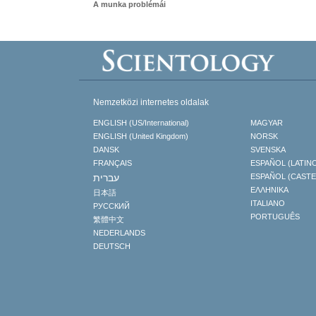
A munka problémái
Nemzetközi internetes oldalak
ENGLISH (US/International)
MAGYAR
ENGLISH (United Kingdom)
NORSK
DANSK
SVENSKA
FRANÇAIS
ESPAÑOL (LATIN
עברית
ESPAÑOL (CAST
ΕΛΛΗΝΙΚA
日本語
ITALIANO
РУССКИЙ
PORTUGUÊS
繁體中文
NEDERLANDS
DEUTSCH