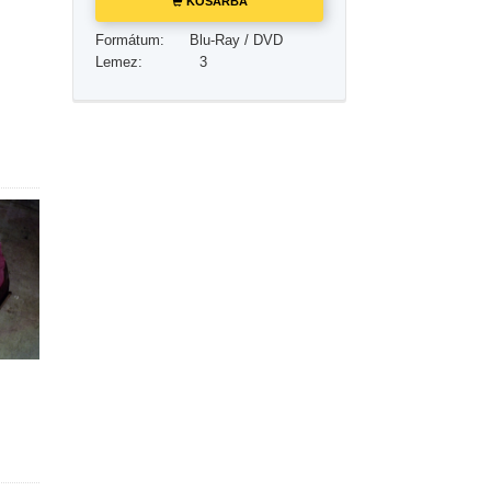
KOSÁRBA
Megoldások a drogokra
Formátum:
Blu-Ray / DVD
Gyerekek
Lemez:
3
Eszközök a munkahelyen
Az etika és az állapotok
Az elnyomás oka
Kivizsgálások
A szervezés alapjai
A public relations alapjai
Célok és célkitűzések
A tanulás technológiája
Kommunikáció