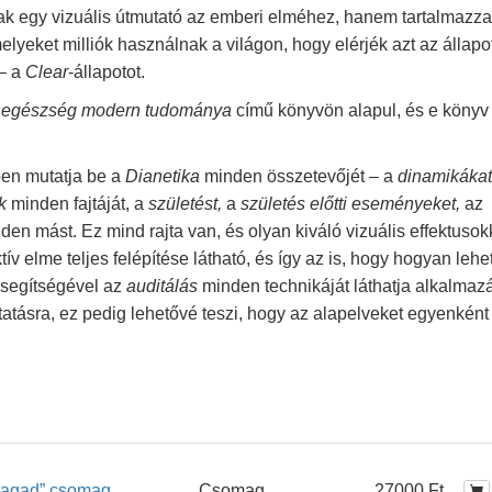
 egy vizuális útmutató az emberi elméhez, hanem tartalmazza
lyeket milliók használnak a világon, hogy elérjék azt az állapot
 – a
Clear
-állapotot.
mi egészség modern tudománya
című könyvön alapul, és e könyv
en mutatja be a
Dianetika
minden összetevőjét – a
dinamikákat
k
minden fajtáját, a
születést,
a
születés előtti eseményeket,
az
en mást. Ez mind rajta van, és olyan kiváló vizuális effektusok
ív elme teljes felépítése látható, és így az is, hogy hogyan lehe
 segítségével az
auditálás
minden technikáját láthatja alkalmaz
atásra, ez pedig lehetővé teszi, hogy az alapelveket egyenként
 magad” csomag
Csomag
27000 Ft