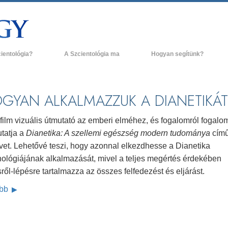
cientológia?
A Szcientológia ma
Hogyan segítünk?
és gyakorlatok
Szcientológia egyházak
H
ógia hitvallásai és kódexei
Új Szcientológia egyházak
L
GYAN ALKALMAZZUK A DIANETIKÁ
ak a szcientológusok
Haladó szervezetek
A
ógiáról?
film vizuális útmutató az emberi elméhez, és fogalomról fogalo
Flag Szárazföldi Bázis
tatja a
Dianetika: A szellemi egészség modern tudománya
cím
g egy szcientológust!
vet. Lehetővé teszi, hogy azonnal elkezdhesse a Dianetika
Freewinds
egy egyházban
nológiájának alkalmazását, mivel a teljes megértés érdekében
Eljuttatjuk a világnak a Szcientológiát
ről-lépésre tartalmazza az összes felfedezést és eljárást.
ógia alapelvei
ább
David Miscavige - A Szcientológia vallás
a Dianetikába
vezetője
 gyűlölet –
ág?