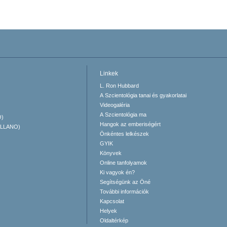
Linkek
L. Ron Hubbard
A Szcientológia tanai és gyakorlatai
Videogaléria
A Szcientológia ma
O)
Hangok az emberiségért
ELLANO)
Önkéntes lelkészek
GYIK
Könyvek
Online tanfolyamok
Ki vagyok én?
Segítségünk az Öné
További információk
Kapcsolat
Helyek
Oldaltérkép