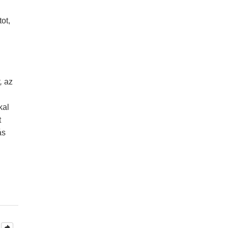
ot,
,
az
kal
t
ás