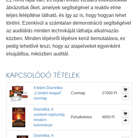
ábrázoltuk őket, amelyek segítségével a reaktív elme
teljes felépítése látható, és így az is, hogy hogyan lehet
törölni. Ezenkívül a számtalan demonstráció segítségével
az
auditálás
minden technikáját láthatja alkalmazás
közben. Minden lépésről lépésre kerül bemutatásra, ez
pedig lehetővé teszi, hogy az alapelveket egyenként
elsajátítsa, miközben auditál.
KAPCSOLÓDÓ TÉTELEK
A teljes Dianetika
„Csináld magad”
Csomag
27000 Ft
csomag
Dianetika: A
szellemi egészség
Puhafedeles
4850 Ft
modern
tudománya
Dianetika: A