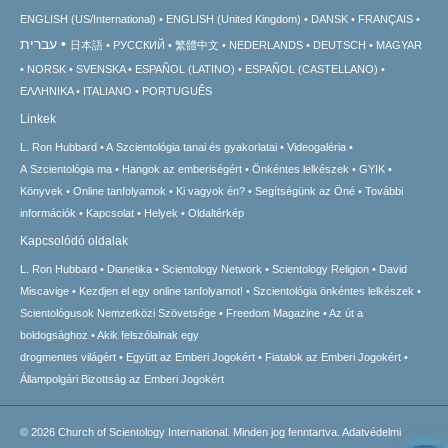
ENGLISH (US/International)
ENGLISH (United Kingdom)
DANSK
FRANÇAIS
עברית
日本語
РУССКИЙ
繁體中文
NEDERLANDS
DEUTSCH
MAGYAR
NORSK
SVENSKA
ESPAÑOL (LATINO)
ESPAÑOL (CASTELLANO)
ΕΛΛΗΝΙΚA
ITALIANO
PORTUGUÊS
Linkek
L. Ron Hubbard
A Szcientológia tanai és gyakorlatai
Videogaléria
A Szcientológia ma
Hangok az emberiségért
Önkéntes lelkészek
GYIK
Könyvek
Online tanfolyamok
Ki vagyok én?
Segítségünk az Öné
További
információk
Kapcsolat
Helyek
Oldaltérkép
Kapcsolódó oldalak
L. Ron Hubbard
Dianetika
Scientology Network
Scientology Religion
David
Miscavige
Kezdjen el egy online tanfolyamot!
Szcientológia önkéntes lelkészek
Scientológusok Nemzetközi Szövetsége
Freedom Magazine
Az út a
boldogsághoz
Akik felszólalnak egy
drogmentes világért
Együtt az Emberi Jogokért
Fiatalok az Emberi Jogokért
Állampolgári Bizottság az Emberi Jogokért
© 2026
Church of Scientology International.
Minden jog fenntartva.
Adatvédelmi