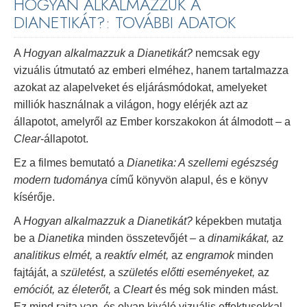
HOGYAN ALKALMAZZUK A
DIANETIKÁT?: TOVÁBBI ADATOK
A
Hogyan alkalmazzuk a Dianetikát?
nemcsak egy
vizuális útmutató az emberi elméhez, hanem tartalmazza
azokat az alapelveket és eljárásmódokat, amelyeket
milliók használnak a világon, hogy elérjék azt az
állapotot, amelyről az Ember korszakokon át álmodott – a
Clear
-állapotot.
Ez a filmes bemutató a
Dianetika: A szellemi egészség
modern tudománya
című könyvön alapul, és e könyv
kísérője.
A
Hogyan alkalmazzuk a Dianetikát?
képekben mutatja
be a
Dianetika
minden összetevőjét – a
dinamikákat,
az
analitikus elmét,
a
reaktív elmét,
az
engramok
minden
fajtáját, a
születést,
a
születés előtti eseményeket,
az
emóciót,
az
életerőt,
a
Cleart
és még sok minden mást.
Ez mind rajta van, és olyan kiváló vizuális effektusokkal