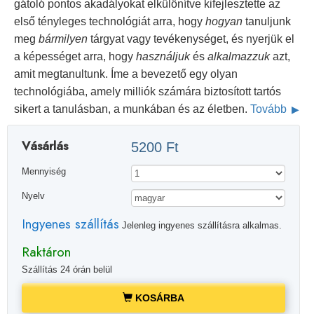
gátoló pontos akadályokat elkülönítve kifejlesztette az
első tényleges technológiát arra, hogy
hogyan
tanuljunk
meg
bármilyen
tárgyat vagy tevékenységet, és nyerjük el
a képességet arra, hogy
használjuk
és
alkalmazzuk
azt,
amit megtanultunk. Íme a bevezető egy olyan
technológiába, amely milliók számára biztosított tartós
sikert a tanulásban, a munkában és az életben.
Tovább
Vásárlás
5200 Ft
Mennyiség
Nyelv
Ingyenes szállítás
Jelenleg ingyenes szállításra alkalmas.
Raktáron
Szállítás 24 órán belül
KOSÁRBA