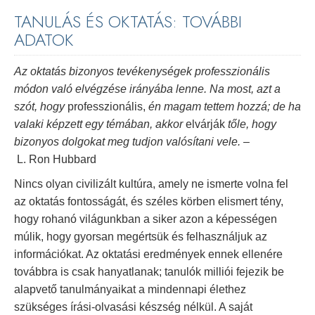
TANULÁS ÉS OKTATÁS: TOVÁBBI
ADATOK
Az oktatás bizonyos tevékenységek professzionális
módon való elvégzése irányába lenne. Na most, azt a
szót, hogy
professzionális,
én magam tettem hozzá; de ha
valaki képzett egy témában, akkor
elvárják
tőle, hogy
bizonyos dolgokat meg tudjon valósítani vele.
–
L. Ron Hubbard
Nincs olyan civilizált kultúra, amely ne ismerte volna fel
az oktatás fontosságát, és széles körben elismert tény,
hogy rohanó világunkban a siker azon a képességen
múlik, hogy gyorsan megértsük és felhasználjuk az
információkat. Az oktatási eredmények ennek ellenére
továbbra is csak hanyatlanak; tanulók milliói fejezik be
alapvető tanulmányaikat a mindennapi élethez
szükséges írási-olvasási készség nélkül. A saját