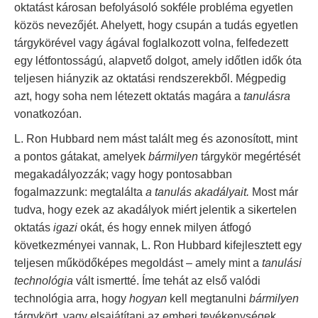
oktatást károsan befolyásoló sokféle probléma egyetlen
közös nevezőjét. Ahelyett, hogy csupán a tudás egyetlen
tárgykörével vagy ágával foglalkozott volna, felfedezett
egy létfontosságú, alapvető dolgot, amely időtlen idők óta
teljesen hiányzik az oktatási rendszerekből. Mégpedig
azt, hogy soha nem létezett oktatás magára a
tanulásra
vonatkozóan.
L. Ron Hubbard nem mást talált meg és azonosított, mint
a pontos gátakat, amelyek
bármilyen
tárgykör megértését
megakadályozzák; vagy hogy pontosabban
fogalmazzunk: megtalálta
a tanulás akadályait.
Most már
tudva, hogy ezek az akadályok miért jelentik a sikertelen
oktatás
igazi
okát, és hogy ennek milyen átfogó
következményei vannak, L. Ron Hubbard kifejlesztett egy
teljesen működőképes megoldást – amely mint a
tanulási
technológia
vált ismertté. Íme tehát az első valódi
technológia arra, hogy
hogyan
kell megtanulni
bármilyen
tárgykört, vagy elsajátítani az emberi tevékenységek