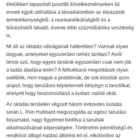
életükben tapasztalt pusztító következményeken túl
ennek egyik utóhatása a társadalomban az elpazarolt
termelékenységből, a munkanélküliségből és a
bűnözésből fakadó, évente több százmilliárdos veszteség
is.
Mi áll az oktatás válságának hátterében? Vannak olyan
tárgyak, amelyeket egyszerűen nehéz tanítani? Arról
lenne szó, hogy egyes tanárok egyszerűen csak nem jók
a tudás átadása terén? A felbukkanó megoldások olyan
sokfélék, mint maguk a problémák, de sok közülük azon
alapul, hogy tanulásra képtelennek bélyegzi a tanulókat,
ahelyett hogy beazonosítaná a kudarc valódi okát.
Az oktatás területén végzett három évtizedes kutatás
során L. Ron Hubbard megvizsgálta az egész tanulási
folyamatot, nagy figyelmet fordítva a tanultak
alkalmazásának
képességére. Történelmi jelentőségű és
rendkívül átfogó hatású áttörést ért el, elkülönítve az