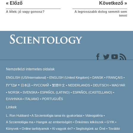
« Előző
Következő »
A lélek: jó vagy gonosz?
A legrosszabb dolog semmit sem
tenni
Nemzetközi internetes oldalak
ENGLISH (US/International)
ENGLISH (United Kingdom)
DANSK
FRANÇAIS
עברית
日本語
РУССКИЙ
繁體中文
NEDERLANDS
DEUTSCH
MAGYAR
NORSK
SVENSKA
ESPAÑOL (LATINO)
ESPAÑOL (CASTELLANO)
ΕΛΛΗΝΙΚA
ITALIANO
PORTUGUÊS
Linkek
L. Ron Hubbard
A Szcientológia tanai és gyakorlatai
Videogaléria
A Szcientológia ma
Hangok az emberiségért
Önkéntes lelkészek
GYIK
Könyvek
Online tanfolyamok
Ki vagyok én?
Segítségünk az Öné
További