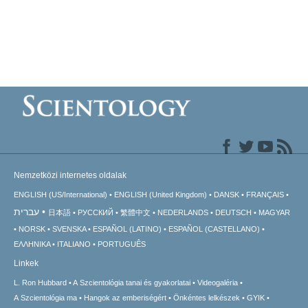
Nemzetközi internetes oldalak
ENGLISH (US/International)
ENGLISH (United Kingdom)
DANSK
FRANÇAIS
עברית
日本語
РУССКИЙ
繁體中文
NEDERLANDS
DEUTSCH
MAGYAR
NORSK
SVENSKA
ESPAÑOL (LATINO)
ESPAÑOL (CASTELLANO)
ΕΛΛΗΝΙΚA
ITALIANO
PORTUGUÊS
Linkek
L. Ron Hubbard
A Szcientológia tanai és gyakorlatai
Videogaléria
A Szcientológia ma
Hangok az emberiségért
Önkéntes lelkészek
GYIK