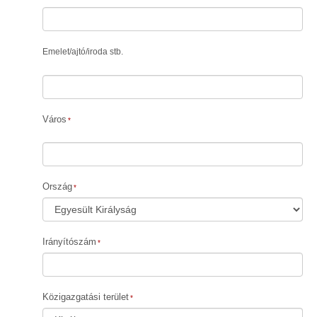
Emelet
/
ajtó
/
iroda stb.
Város
Ország
Irányítószám
Közigazgatási terület