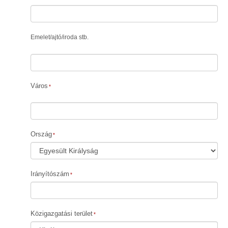
Emelet
/
ajtó
/
iroda stb.
Város
Ország
Irányítószám
Közigazgatási terület