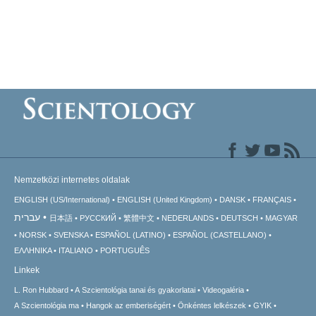
Nemzetközi internetes oldalak
ENGLISH (US/International)
ENGLISH (United Kingdom)
DANSK
FRANÇAIS
עברית
日本語
РУССКИЙ
繁體中文
NEDERLANDS
DEUTSCH
MAGYAR
NORSK
SVENSKA
ESPAÑOL (LATINO)
ESPAÑOL (CASTELLANO)
ΕΛΛΗΝΙΚA
ITALIANO
PORTUGUÊS
Linkek
L. Ron Hubbard
A Szcientológia tanai és gyakorlatai
Videogaléria
A Szcientológia ma
Hangok az emberiségért
Önkéntes lelkészek
GYIK