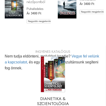
nézőpontból
Ár 3400 Ft
Puhafedeles
Nagyobb megjelenítés
Ár 3400 Ft
Nagyobb megjelenítés
INGYENES KATALÓGUS
Nem tudja eldönteni, melyikkel kezdje?
Vegye fel velünk
a kapcsolatot,
és egy személyes konzultánsunk segíteni
fog önnek.
DIANETIKA &
SZCIENTOLÓGIA