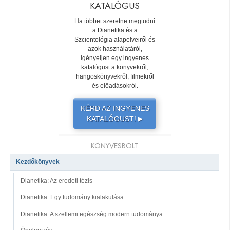
KATALÓGUS
Ha többet szeretne megtudni
a Dianetika és a
Szcientológia alapelveiről és
azok használatáról,
igényeljen egy ingyenes
katalógust a könyvekről,
hangoskönyvekről, filmekről
és előadásokról.
KÉRD AZ INGYENES
KATALÓGUST!
▶
KÖNYVESBOLT
Kezdőkönyvek
Dianetika: Az eredeti tézis
Dianetika: Egy tudomány kialakulása
Dianetika: A szellemi egészség modern tudománya