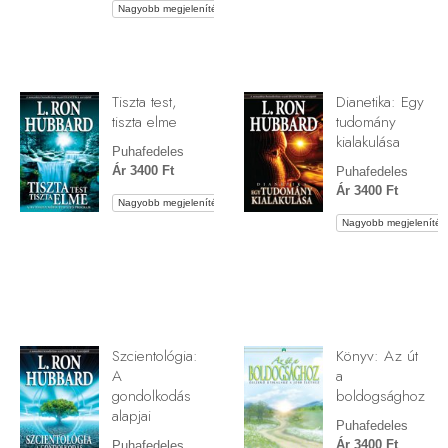
Nagyobb megjelenítés
Tiszta test,
Dianetika: Egy
tiszta elme
tudomány
kialakulása
Puhafedeles
Ár 3400 Ft
Puhafedeles
Ár 3400 Ft
Nagyobb megjelenítés
Nagyobb megjelenítés
Szcientológia:
Könyv: Az út
A
a
gondolkodás
boldogsághoz
alapjai
Puhafedeles
Ár 3400 Ft
Puhafedeles