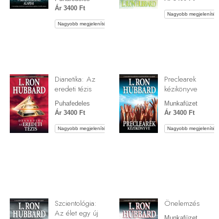
Ár 3400 Ft
Nagyobb megjelenítés
Nagyobb megjelenítés
Dianetika: Az
Preclearek
eredeti tézis
kézikönyve
Puhafedeles
Munkafüzet
Ár 3400 Ft
Ár 3400 Ft
Nagyobb megjelenítés
Nagyobb megjelenítés
Szcientológia:
Önelemzés
Az élet egy új
Munkafüzet