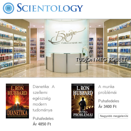
TUDJON MEG TÖBBET!
Dianetika: A
A munka
szellemi
problémái
egészség
Puhafedeles
modern
Ár 3400 Ft
tudománya
Nagyobb megjelenítés
Puhafedeles
Ár 4850 Ft