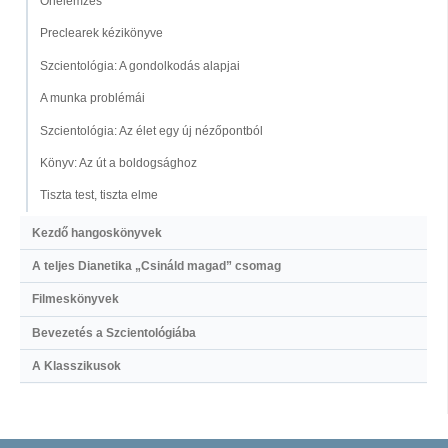
Önelemzés
Preclearek kézikönyve
Szcientológia: A gondolkodás alapjai
A munka problémái
Szcientológia: Az élet egy új nézőpontból
Könyv: Az út a boldogsághoz
Tiszta test, tiszta elme
Kezdő hangoskönyvek
A teljes Dianetika „Csináld magad” csomag
Filmeskönyvek
Bevezetés a Szcientológiába
A Klasszikusok