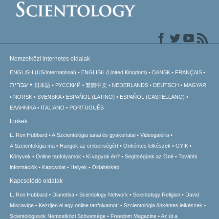
Nemzetközi internetes oldalak
ENGLISH (US/International)
ENGLISH (United Kingdom)
DANSK
FRANÇAIS
עברית
日本語
РУССКИЙ
繁體中文
NEDERLANDS
DEUTSCH
MAGYAR
NORSK
SVENSKA
ESPAÑOL (LATINO)
ESPAÑOL (CASTELLANO)
ΕΛΛΗΝΙΚA
ITALIANO
PORTUGUÊS
Linkek
L. Ron Hubbard
A Szcientológia tanai és gyakorlatai
Videogaléria
A Szcientológia ma
Hangok az emberiségért
Önkéntes lelkészek
GYIK
Könyvek
Online tanfolyamok
Ki vagyok én?
Segítségünk az Öné
További
információk
Kapcsolat
Helyek
Oldaltérkép
Kapcsolódó oldalak
L. Ron Hubbard
Dianetika
Scientology Network
Scientology Religion
David
Miscavige
Kezdjen el egy online tanfolyamot!
Szcientológia önkéntes lelkészek
Scientológusok Nemzetközi Szövetsége
Freedom Magazine
Az út a