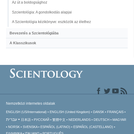
Az út a boldogsághoz
Szcientológia: A gondolkodás alapjai
A Szcientológia kézikönyve: eszközök az élethez
Bevezetés a Szcientológiába
A Klasszikusok
Nemzetközi internetes oldalak
ENGLISH (US/International)
ENGLISH (United Kingdom)
DANSK
FRANÇAIS
עברית
日本語
РУССКИЙ
繁體中文
NEDERLANDS
DEUTSCH
MAGYAR
NORSK
SVENSKA
ESPAÑOL (LATINO)
ESPAÑOL (CASTELLANO)
ΕΛΛΗΝΙΚA
ITALIANO
PORTUGUÊS