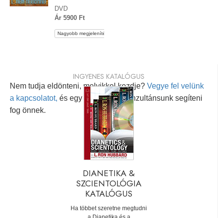
DVD
Ár 5900 Ft
Nagyobb megjelenítés
INGYENES KATALÓGUS
Nem tudja eldönteni, melyikkel kezdje?
Vegye fel velünk
a kapcsolatot,
és egy személyes konzultánsunk segíteni
fog önnek.
DIANETIKA &
SZCIENTOLÓGIA
KATALÓGUS
Ha többet szeretne megtudni
a Dianetika és a