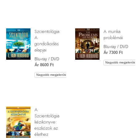
Szcientológia:
A munka
A
problémái
gondolkodás
Blu-ray / DVD
alapjai
Ár 7300 Ft
Blu-ray / DVD
Nagyobb megjelenítés
Ár 8600 Ft
Nagyobb megjelenítés
A
Szcientológia
kézikönyve:
eszközök az
élethez