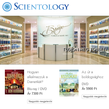
TUDJON MEG TÖBBET!
Hogyan
Az út a
alkalmazzuk a
boldogsághoz
Dianetikát?
DVD
Ár 5900 Ft
Blu-ray / DVD
Ár 7300 Ft
Nagyobb megjelenítés
Nagyobb megjelenítés