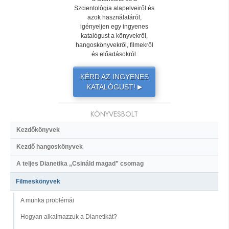
Szcientológia alapelveiről és
azok használatáról,
igényeljen egy ingyenes
katalógust a könyvekről,
hangoskönyvekről, filmekről
és előadásokról.
KÉRD AZ INGYENES
KATALÓGUST!
▶
KÖNYVESBOLT
Kezdőkönyvek
Kezdő hangoskönyvek
A teljes Dianetika „Csináld magad” csomag
Filmeskönyvek
A munka problémái
Hogyan alkalmazzuk a Dianetikát?