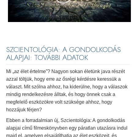
SZCIENTOLÓGIA: A GONDOLKODÁS
ALAPJAI: TOVÁBBI ADATOK
Mi „az élet értelme”? Nagyon sokan életünk java részét
azzal töltjük, hogy erre az ősrégi kérdésre keressük a
választ. Mit szólna ahhoz, ha kiderülne, hogy a válaszok
mindig rendelkezésre álltak, és hogy önnek csak a
megfelelő eszközökre volt szüksége ahhoz, hogy
hozzájuk férjen?
Ebben a forradalmian új, Szcientológia: A gondolkodás
alapjai című filmeskönyvben egy páratlan utazásra indul
majd el, amelyen elsajátíthatja az élet eszközeit, és