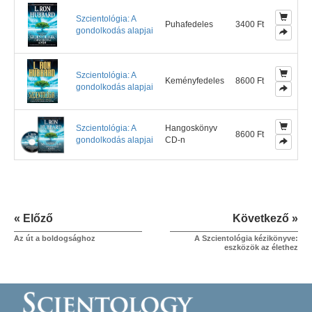
Szcientológia: A
Puhafedeles
3400 Ft
gondolkodás alapjai
Szcientológia: A
Keményfedeles
8600 Ft
gondolkodás alapjai
Szcientológia: A
Hangoskönyv
8600 Ft
gondolkodás alapjai
CD-n
« Előző
Következő »
Az út a boldogsághoz
A Szcientológia kézikönyve:
eszközök az élethez