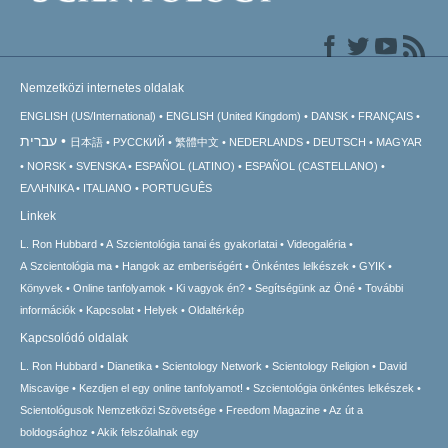
Nemzetközi internetes oldalak
ENGLISH (US/International)
ENGLISH (United Kingdom)
DANSK
FRANÇAIS
עברית
日本語
РУССКИЙ
繁體中文
NEDERLANDS
DEUTSCH
MAGYAR
NORSK
SVENSKA
ESPAÑOL (LATINO)
ESPAÑOL (CASTELLANO)
ΕΛΛΗΝΙΚA
ITALIANO
PORTUGUÊS
Linkek
L. Ron Hubbard
A Szcientológia tanai és gyakorlatai
Videogaléria
A Szcientológia ma
Hangok az emberiségért
Önkéntes lelkészek
GYIK
Könyvek
Online tanfolyamok
Ki vagyok én?
Segítségünk az Öné
További
információk
Kapcsolat
Helyek
Oldaltérkép
Kapcsolódó oldalak
L. Ron Hubbard
Dianetika
Scientology Network
Scientology Religion
David
Miscavige
Kezdjen el egy online tanfolyamot!
Szcientológia önkéntes lelkészek
Scientológusok Nemzetközi Szövetsége
Freedom Magazine
Az út a
boldogsághoz
Akik felszólalnak egy