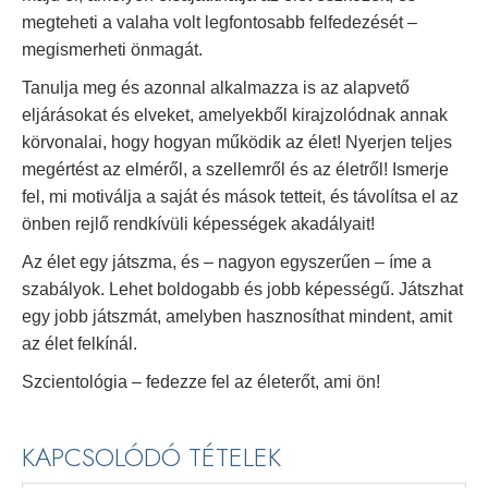
megteheti a valaha volt legfontosabb felfedezését –
megismerheti önmagát.
Tanulja meg és azonnal alkalmazza is az alapvető
eljárásokat és elveket, amelyekből kirajzolódnak annak
körvonalai, hogy hogyan működik az élet! Nyerjen teljes
megértést az elméről, a szellemről és az életről! Ismerje
fel, mi motiválja a saját és mások tetteit, és távolítsa el az
önben rejlő rendkívüli képességek akadályait!
Az élet egy játszma, és – nagyon egyszerűen – íme a
szabályok. Lehet boldogabb és jobb képességű. Játszhat
egy jobb játszmát, amelyben hasznosíthat mindent, amit
az élet felkínál.
Szcientológia – fedezze fel az életerőt, ami ön!
KAPCSOLÓDÓ TÉTELEK