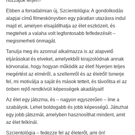
hozzájuk férjen?
Ebben a forradalmian új, Szcientológia: A gondolkodás
alapjai című filmeskönyvben egy páratlan utazásra indul
majd el, amelyen elsajátíthatja az élet eszközeit, és
megteheti a valaha volt legfontosabb felfedezését –
megismerheti önmagát.
Tanulja meg és azonnal alkalmazza is az alapvető
eljárásokat és elveket, amelyekből kirajzolódnak annak
körvonalai, hogy hogyan működik az élet! Nyerjen teljes
megértést az elméről, a szellemről és az életről! Ismerje
fel, mi motiválja a saját és mások tetteit, és távolítsa el az
önben rejlő rendkívüli képességek akadályait!
Az élet egy játszma, és – nagyon egyszerűen – íme a
szabályok. Lehet boldogabb és jobb képességű. Játszhat
egy jobb játszmát, amelyben hasznosíthat mindent, amit
az élet felkínál.
Szcientológia – fedezze fel az életerőt, ami ön!