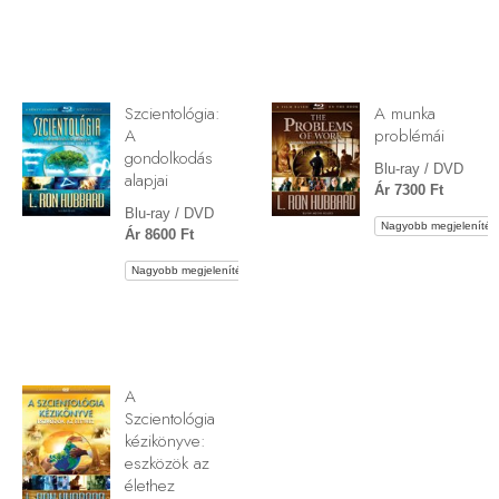
Szcientológia:
A munka
A
problémái
gondolkodás
Blu-ray / DVD
alapjai
Ár 7300 Ft
Blu-ray / DVD
Nagyobb megjelenítés
Ár 8600 Ft
Nagyobb megjelenítés
A
Szcientológia
kézikönyve:
eszközök az
élethez