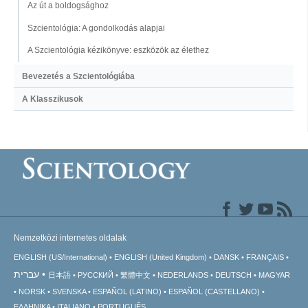
Az út a boldogsághoz
Szcientológia: A gondolkodás alapjai
A Szcientológia kézikönyve: eszközök az élethez
Bevezetés a Szcientológiába
A Klasszikusok
Nemzetközi internetes oldalak
ENGLISH (US/International)
ENGLISH (United Kingdom)
DANSK
FRANÇAIS
עברית
日本語
РУССКИЙ
繁體中文
NEDERLANDS
DEUTSCH
MAGYAR
NORSK
SVENSKA
ESPAÑOL (LATINO)
ESPAÑOL (CASTELLANO)
ΕΛΛΗΝΙΚA
ITALIANO
PORTUGUÊS