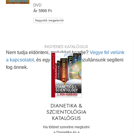
DVD
Ár 5900 Ft
Nagyobb megjelenítés
INGYENES KATALÓGUS
Nem tudja eldönteni, melyikkel kezdje?
Vegye fel velünk
a kapcsolatot,
és egy személyes konzultánsunk segíteni
fog önnek.
DIANETIKA &
SZCIENTOLÓGIA
KATALÓGUS
Ha többet szeretne megtudni
a Dianetika és a