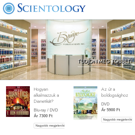
TUDJON MEG TÖBBET!
Hogyan
Az út a
alkalmazzuk a
boldogsághoz
Dianetikát?
DVD
Ár 5900 Ft
Blu-ray / DVD
Ár 7300 Ft
Nagyobb megjelenítés
Nagyobb megjelenítés