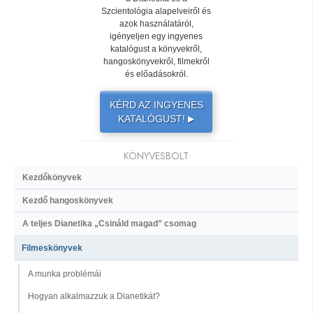
Szcientológia alapelveiről és
azok használatáról,
igényeljen egy ingyenes
katalógust a könyvekről,
hangoskönyvekről, filmekről
és előadásokról.
KÉRD AZ INGYENES
KATALÓGUST!
▶
KÖNYVESBOLT
Kezdőkönyvek
Kezdő hangoskönyvek
A teljes Dianetika „Csináld magad” csomag
Filmeskönyvek
A munka problémái
Hogyan alkalmazzuk a Dianetikát?