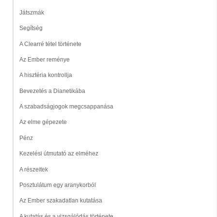
Játszmák
Segítség
A Clearré tétel története
Az Ember reménye
A hisztéria kontrollja
Bevezetés a Dianetikába
A szabadságjogok megcsappanása
Az elme gépezete
Pénz
Kezelési útmutató az elméhez
A részeitek
Posztulátum egy aranykorból
Az Ember szakadatlan kutatása
A kutatás és a vizsgálódás története