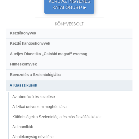
KÉRD AZ INGYENES
KATALÓGUST!
▶
KÖNYVESBOLT
Kezdőkönyvek
Kezdő hangoskönyvek
A teljes Dianetika „Csináld magad” csomag
Filmeskönyvek
Bevezetés a Szcientológiába
A Klasszikusok
Az aberráció és kezelése
A fizikai univerzum meghódítása
Különbségek a Szcientológia és más filozófiák között
A dinamikák
A hatékonyság növelése