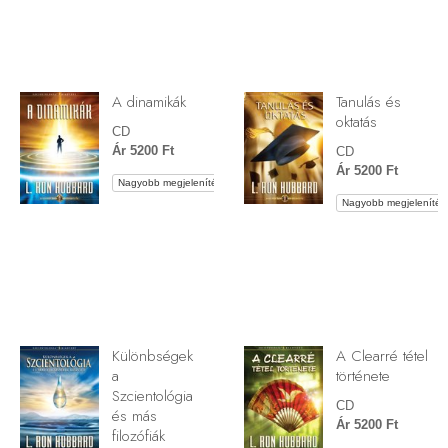
A dinamikák
Tanulás és
oktatás
CD
Ár 5200 Ft
CD
Ár 5200 Ft
Nagyobb megjelenítés
Nagyobb megjelenítés
Különbségek
A Clearré tétel
a
története
Szcientológia
CD
és más
Ár 5200 Ft
filozófiák