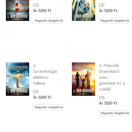
CD
CD
Ár 5200 Ft
Ár 5200 Ft
Nagyobb megjelenítés
Nagyobb megjelenítés
A
A Második
Szcientológia
dinamikáról:
általános
szex,
háttere
gyerekek és a
család
CD
Ár 5200 Ft
CD
Ár 5200 Ft
Nagyobb megjelenítés
Nagyobb megjelenítés