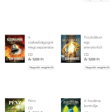
A
Posztulátum
szabadságjogok
egy
megcsappanása
aranykorból
CD
CD
Ár 5200 Ft
Ár 5200 Ft
Nagyobb megjelenítés
Nagyobb megjelenítés
Pénz
A hisztéria
kontrollja
CD