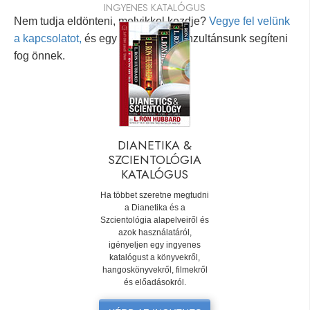
INGYENES KATALÓGUS
Nem tudja eldönteni, melyikkel kezdje?
Vegye fel velünk
a kapcsolatot,
és egy személyes konzultánsunk segíteni
fog önnek.
DIANETIKA &
SZCIENTOLÓGIA
KATALÓGUS
Ha többet szeretne megtudni
a Dianetika és a
Szcientológia alapelveiről és
azok használatáról,
igényeljen egy ingyenes
katalógust a könyvekről,
hangoskönyvekről, filmekről
és előadásokról.