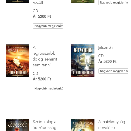
között
Nagyobb megjelenítés
CD
Ár 5200 Ft
Nagyobb megjelenítés
A
Játszmák
legrosszabb
CD
dolog semmit
Ár 5200 Ft
sem tenni
Nagyobb megjelenítés
CD
Ár 5200 Ft
Nagyobb megjelenítés
Szcientológia
A hatékonyság
és képesség
növelése