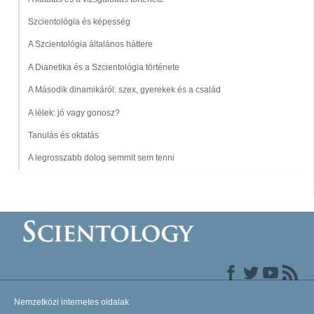
Szcientológia és képesség
A Szcientológia általános háttere
A Dianetika és a Szcientológia története
A Második dinamikáról: szex, gyerekek és a család
A lélek: jó vagy gonosz?
Tanulás és oktatás
A legrosszabb dolog semmit sem tenni
Nemzetközi internetes oldalak