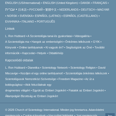
ENGLISH (US/International)
ENGLISH (United Kingdom)
DANSK
FRANÇAIS
עברית
日本語
РУССКИЙ
繁體中文
NEDERLANDS
DEUTSCH
MAGYAR
NORSK
SVENSKA
ESPAÑOL (LATINO)
ESPAÑOL (CASTELLANO)
ΕΛΛΗΝΙΚA
ITALIANO
PORTUGUÊS
Linkek
L. Ron Hubbard
A Szcientológia tanai és gyakorlatai
Videogaléria
A Szcientológia ma
Hangok az emberiségért
Önkéntes lelkészek
GYIK
Könyvek
Online tanfolyamok
Ki vagyok én?
Segítségünk az Öné
További
információk
Kapcsolat
Helyek
Oldaltérkép
Kapcsolódó oldalak
L. Ron Hubbard
Dianetika
Scientology Network
Scientology Religion
David
Miscavige
Kezdjen el egy online tanfolyamot!
Szcientológia önkéntes lelkészek
Scientológusok Nemzetközi Szövetsége
Freedom Magazine
Az út a
boldogsághoz
Akik felszólalnak egy
drogmentes világért
Együtt az Emberi Jogokért
Fiatalok az Emberi Jogokért
Állampolgári Bizottság az Emberi Jogokért
© 2026
Church of Scientology International.
Minden jog fenntartva.
Adatvédelmi
megjegyzés
•
Cookie-irányelvek
•
Használati feltételek
•
Jogi megjegyzés