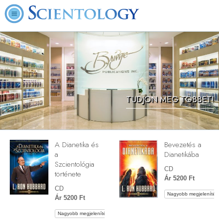
TUDJON MEG TÖBBET!
A Dianetika és
Bevezetés a
a
Dianetikába
Szcientológia
CD
története
Ár 5200 Ft
CD
Nagyobb megjelenítés
Ár 5200 Ft
Nagyobb megjelenítés