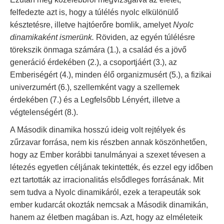
felfedezte azt is, hogy a túlélés nyolc elkülönülő
késztetésre, illetve hajtóerőre bomlik, amelyet
Nyolc
dinamikaként ismerünk.
Röviden, az egyén túlélésre
törekszik önmaga számára (1.), a család és a jövő
generáció érdekében (2.), a csoportjáért (3.), az
Emberiségért (4.), minden élő organizmusért (5.), a fizikai
univerzumért (6.), szellemként vagy a szellemek
érdekében (7.) és a Legfelsőbb Lényért, illetve a
végtelenségért (8.).
A Második dinamika hosszú ideig volt rejtélyek és
zűrzavar forrása, nem kis részben annak köszönhetően,
hogy az Ember korábbi tanulmányai a szexet tévesen a
létezés egyetlen céljának tekintették, és ezzel egy időben
ezt tartották az irracionalitás elsődleges forrásának. Mit
sem tudva a Nyolc dinamikáról, ezek a terapeuták sok
ember kudarcát okozták nemcsak a Második dinamikán,
hanem az életben magában is. Azt, hogy az elméleteik