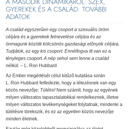
A MÁSODIK DINAMIKÁRÓL: SZEX,
GYEREKEK ÉS A CSALÁD: TOVÁBBI
ADATOK
A család egyszerűen egy csoport a szexuális öröm
céljára és a gyerekek felnevelése céljára és az
önmagunk közötti kölcsönös gazdasági előnyök céljára.
Tudjátok, ez egy kis csoport. Ennélfogva itt van ez a
tényleges csoport. A nép sehol sem lenne a család
nélkül.
– L. Ron Hubbard
Az Ember megértését célul kitűző kutatása során
L. Ron Hubbard felfedezte, hogy a létezésnek van egy
közös nevezője:
Túlélni!
Nem számít, hogy az egyének
milyen változatos tapasztalatokkal rendelkeznek, illetve
milyen változatos tevékenységeket folytatnak, mindenki a
túlélésre törekszik, és ez az
egyetlen
közös nevezője
minden
életnek.
Ezután még közelebbről megvizsgálva az életet,