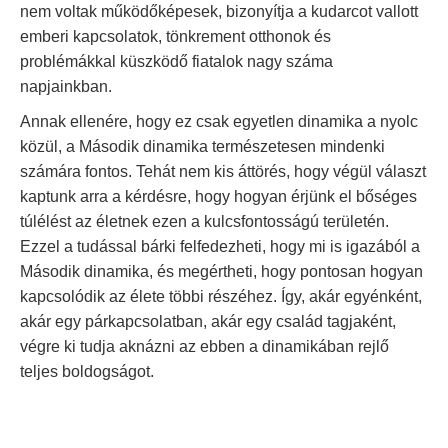
nem voltak működőképesek, bizonyítja a kudarcot vallott
emberi kapcsolatok, tönkrement otthonok és
problémákkal küszködő fiatalok nagy száma
napjainkban.
Annak ellenére, hogy ez csak egyetlen dinamika a nyolc
közül, a Második dinamika természetesen mindenki
számára fontos. Tehát nem kis áttörés, hogy végül választ
kaptunk arra a kérdésre, hogy hogyan érjünk el bőséges
túlélést az életnek ezen a kulcsfontosságú területén.
Ezzel a tudással bárki felfedezheti, hogy mi is igazából a
Második dinamika, és megértheti, hogy pontosan hogyan
kapcsolódik az élete többi részéhez. Így, akár egyénként,
akár egy párkapcsolatban, akár egy család tagjaként,
végre ki tudja aknázni az ebben a dinamikában rejlő
teljes boldogságot.