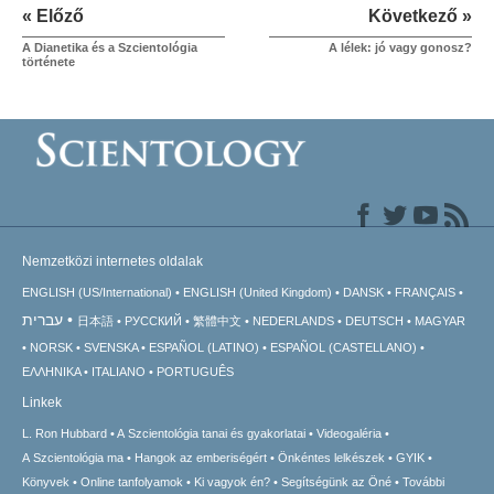
« Előző
Következő »
A Dianetika és a Szcientológia
A lélek: jó vagy gonosz?
története
Nemzetközi internetes oldalak
ENGLISH (US/International)
ENGLISH (United Kingdom)
DANSK
FRANÇAIS
עברית
日本語
РУССКИЙ
繁體中文
NEDERLANDS
DEUTSCH
MAGYAR
NORSK
SVENSKA
ESPAÑOL (LATINO)
ESPAÑOL (CASTELLANO)
ΕΛΛΗΝΙΚA
ITALIANO
PORTUGUÊS
Linkek
L. Ron Hubbard
A Szcientológia tanai és gyakorlatai
Videogaléria
A Szcientológia ma
Hangok az emberiségért
Önkéntes lelkészek
GYIK
Könyvek
Online tanfolyamok
Ki vagyok én?
Segítségünk az Öné
További