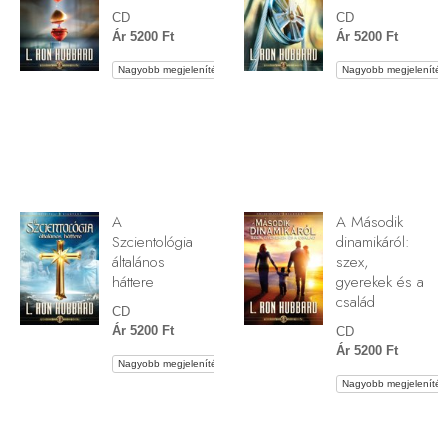
CD
CD
Ár 5200 Ft
Ár 5200 Ft
Nagyobb megjelenítés
Nagyobb megjelenítés
A
A Második
Szcientológia
dinamikáról:
általános
szex,
háttere
gyerekek és a
család
CD
Ár 5200 Ft
CD
Ár 5200 Ft
Nagyobb megjelenítés
Nagyobb megjelenítés