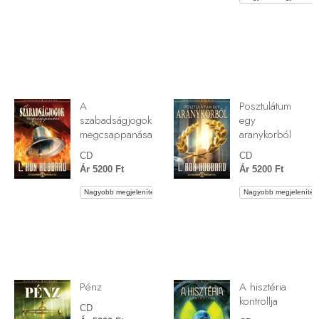
A
Posztulátum
szabadságjogok
egy
megcsappanása
aranykorból
CD
CD
Ár 5200 Ft
Ár 5200 Ft
Nagyobb megjelenítés
Nagyobb megjelenítés
Pénz
A hisztéria
kontrollja
CD