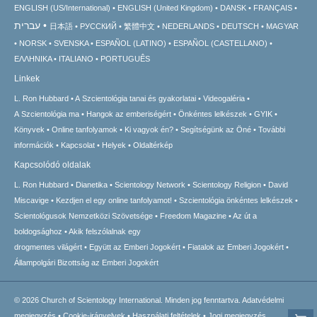
ENGLISH (US/International)
ENGLISH (United Kingdom)
DANSK
FRANÇAIS
עברית
日本語
РУССКИЙ
繁體中文
NEDERLANDS
DEUTSCH
MAGYAR
NORSK
SVENSKA
ESPAÑOL (LATINO)
ESPAÑOL (CASTELLANO)
ΕΛΛΗΝΙΚA
ITALIANO
PORTUGUÊS
Linkek
L. Ron Hubbard
A Szcientológia tanai és gyakorlatai
Videogaléria
A Szcientológia ma
Hangok az emberiségért
Önkéntes lelkészek
GYIK
Könyvek
Online tanfolyamok
Ki vagyok én?
Segítségünk az Öné
További
információk
Kapcsolat
Helyek
Oldaltérkép
Kapcsolódó oldalak
L. Ron Hubbard
Dianetika
Scientology Network
Scientology Religion
David
Miscavige
Kezdjen el egy online tanfolyamot!
Szcientológia önkéntes lelkészek
Scientológusok Nemzetközi Szövetsége
Freedom Magazine
Az út a
boldogsághoz
Akik felszólalnak egy
drogmentes világért
Együtt az Emberi Jogokért
Fiatalok az Emberi Jogokért
Állampolgári Bizottság az Emberi Jogokért
© 2026
Church of Scientology International.
Minden jog fenntartva.
Adatvédelmi
megjegyzés
•
Cookie-irányelvek
•
Használati feltételek
•
Jogi megjegyzés