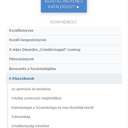
KÉRD AZ INGYENES
KATALÓGUST!
▶
KÖNYVESBOLT
Kezdőkönyvek
Kezdő hangoskönyvek
A teljes Dianetika „Csináld magad” csomag
Filmeskönyvek
Bevezetés a Szcientológiába
A Klasszikusok
Az aberráció és kezelése
A fizikai univerzum meghódítása
Különbségek a Szcientológia és más filozófiák között
A dinamikák
A hatékonyság növelése