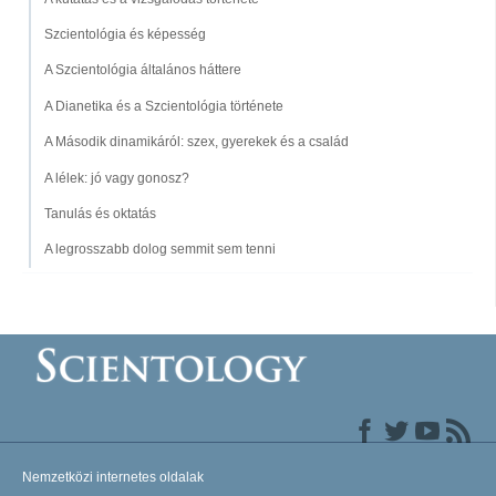
Szcientológia és képesség
A Szcientológia általános háttere
A Dianetika és a Szcientológia története
A Második dinamikáról: szex, gyerekek és a család
A lélek: jó vagy gonosz?
Tanulás és oktatás
A legrosszabb dolog semmit sem tenni
Nemzetközi internetes oldalak