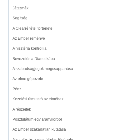
Játszmák
Segítség
A Clearré tétel története
Az Ember reménye
A hisztéria kontrollja
Bevezetés a Dianetikába
A szabadságjogok megcsappanása
Az elme gépezete
Pénz
Kezelési útmutató az elméhez
A részeitek
Posztulátum egy aranykorból
Az Ember szakadatlan kutatása
A kutatás és a vizsgálódás története