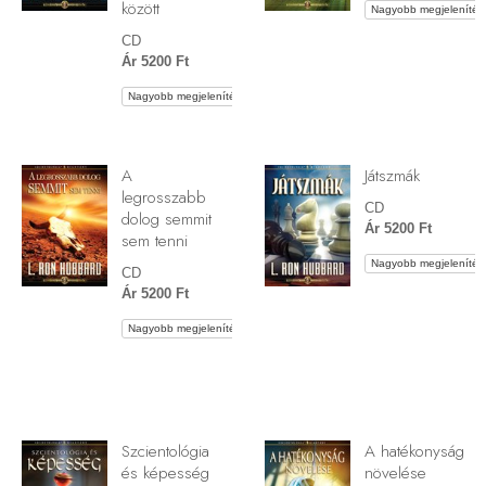
között
Nagyobb megjelenítés
CD
Ár 5200 Ft
Nagyobb megjelenítés
A
Játszmák
legrosszabb
CD
dolog semmit
Ár 5200 Ft
sem tenni
Nagyobb megjelenítés
CD
Ár 5200 Ft
Nagyobb megjelenítés
Szcientológia
A hatékonyság
és képesség
növelése