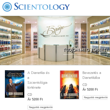
TUDJON MEG TÖBBET!
A Dianetika és
Bevezetés a
a
Dianetikába
Szcientológia
CD
története
Ár 5200 Ft
CD
Nagyobb megjelenítés
Ár 5200 Ft
Nagyobb megjelenítés