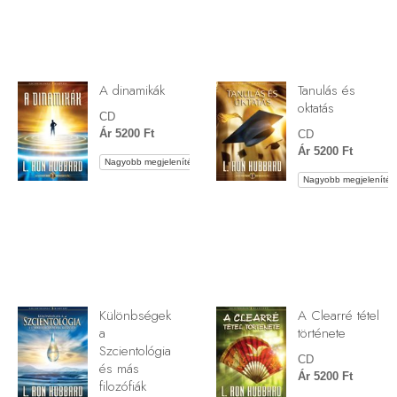
A dinamikák
Tanulás és
oktatás
CD
Ár 5200 Ft
CD
Ár 5200 Ft
Nagyobb megjelenítés
Nagyobb megjelenítés
Különbségek
A Clearré tétel
a
története
Szcientológia
CD
és más
Ár 5200 Ft
filozófiák