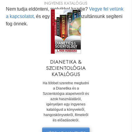
INGYENES KATALÓGUS
Nem tudja eldönteni, melyikkel kezdje?
Vegye fel velünk
a kapcsolatot,
és egy személyes konzultánsunk segíteni
fog önnek.
DIANETIKA &
SZCIENTOLÓGIA
KATALÓGUS
Ha többet szeretne megtudni
a Dianetika és a
Szcientológia alapelveiről és
azok használatáról,
igényeljen egy ingyenes
katalógust a könyvekről,
hangoskönyvekről, filmekről
és előadásokról.