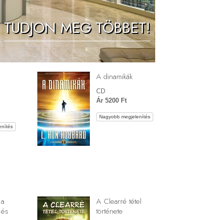
Megoldások a drogokra
TUDJON MEG TÖBBET!
Gyerekek
Eszközök a munkahelyen
Az etika és az állapotok
A dinamikák
Az elnyomás oka
CD
Kivizsgálások
Ár 5200 Ft
Nagyobb megjelenítés
A szervezés alapjai
nítés
A public relations alapjai
Célok és célkitűzések
A tanulás technológiája
Kommunikáció
 a
A Clearré tétel
 és
története