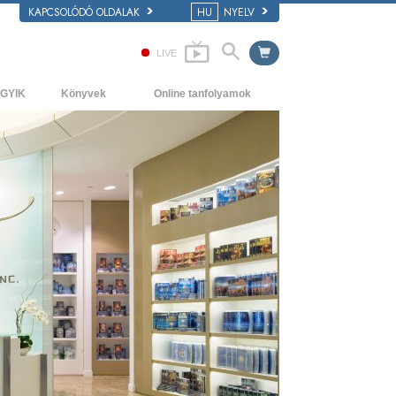
KAPCSOLÓDÓ OLDALAK
HU
NYELV
LIVE
GYIK
Könyvek
Online tanfolyamok
áttér és alapelvek
Kezdőkönyvek
Hogyan oldjunk meg konfliktusokat?
átogatás egy egyházban
Hangoskönyvek
A létezés dinamikái
 Szcientológia szervezetek
Bevezető előadások
A megértés összetevői
Filmek
Megoldások a veszélyes környezetre
Asszisztok betegségekre és
sérülésekre
Tisztesség és becsület
Házasság
Az érzelmi Tónusskála