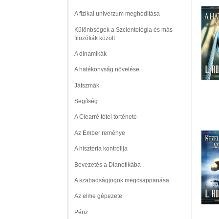
A fizikai univerzum meghódítása
Különbségek a Szcientológia és más
filozófiák között
A dinamikák
A hatékonyság növelése
Játszmák
Segítség
A Clearré tétel története
Az Ember reménye
A hisztéria kontrollja
Bevezetés a Dianetikába
A szabadságjogok megcsappanása
Az elme gépezete
Pénz