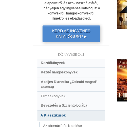
alapelveiről és azok használatáról,
igényeljen egy ingyenes katalógust a
könyvekről, hangoskönyvekről,
filmekről és előadásokról.
KÉRD AZ INGYENES
KATALÓGUST!
▶
KÖNYVESBOLT
Kezdőkönyvek
Kezdő hangoskönyvek
A teljes Dianetika „Csináld magad”
csomag
Filmeskönyvek
Bevezetés a Szcientológiába
A Klasszikusok
Az aberráció és kezelése