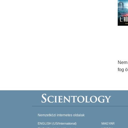
Nem 
fog 
Nemzetközi internetes oldalak
ENGLISH (US/International)
MAGYAR