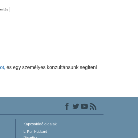
nítés
ot,
és egy személyes konzultánsunk segíteni
Kapcsolódó oldalak
L. Ron Hubbard
Dianetika