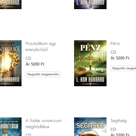
Posztulátum egy
Pénz
aranykorból
CD
Ár 5200 Ft
CD
Ár 5200 Ft
Nagyobb megjele
Nagyobb megjelenítés
A fizikai univerzum
Segítség
meghódítása
CD
Ár 5200 Ft
CD