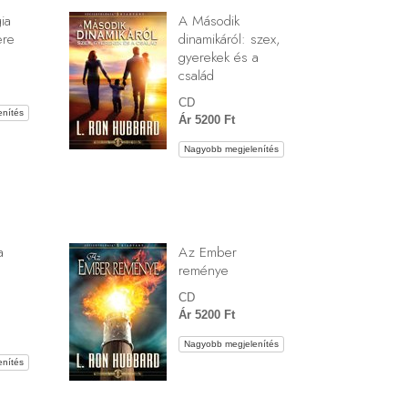
ia
A Második
ere
dinamikáról: szex,
gyerekek és a
család
CD
nítés
Ár 5200 Ft
Nagyobb megjelenítés
a
Az Ember
reménye
CD
Ár 5200 Ft
Nagyobb megjelenítés
nítés