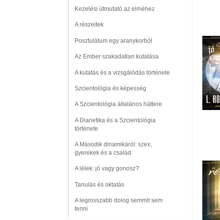
Kezelési útmutató az elméhez
A részeitek
Posztulátum egy aranykorból
Az Ember szakadatlan kutatása
A kutatás és a vizsgálódás története
Szcientológia és képesség
A Szcientológia általános háttere
A Dianetika és a Szcientológia
története
A Második dinamikáról: szex,
gyerekek és a család
A lélek: jó vagy gonosz?
Tanulás és oktatás
A legrosszabb dolog semmit sem
tenni