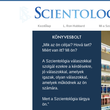
Kezdőlap
L. Ron Hubbard
Mi a Sz
Hittételek 
KÖNYVESBOLT
„Mik az ön céljai? Hová tart?
A Szcientol
Miért van itt? Mi ön?
Mit mondan
a Szcientol
A Szcientológia válaszokkal
szolgál ezekre a kérdésekre,
Ismerjen me
jó válaszokkal, amelyek
Látogatás 
igazak, olyan válaszokkal,
amelyek működnek az ön
A Szcientol
számára.
Bevezetés 
Mert a Szcientológia tárgya
ön.”
Szeretet és
Mi a nagys