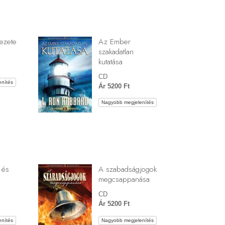
ezete
Az Ember
szakadatlan
kutatása
CD
nítés
Ár 5200 Ft
Nagyobb megjelenítés
 és
A szabadságjogok
megcsappanása
CD
Ár 5200 Ft
nítés
Nagyobb megjelenítés