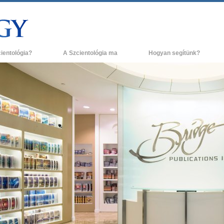
cientológia?
A Szcientológia ma
Hogyan segítünk?
és gyakorlatok
Szcientológia egyházak
H
ógia hitvallásai és kódexei
Új Szcientológia egyházak
L
ak a szcientológusok
Haladó szervezetek
A
ógiáról?
Flag Szárazföldi Bázis
g egy szcientológust!
Freewinds
egy egyházban
Eljuttatjuk a világnak a Szcientológiát
ógia alapelvei
David Miscavige - A Szcientológia vallás
a Dianetikába
vezetője
 gyűlölet –
ág?