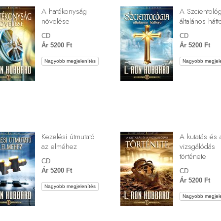
A hatékonyság
A Szcientológ
növelése
általános hátt
CD
CD
Ár 5200 Ft
Ár 5200 Ft
Nagyobb megjelenítés
Nagyobb megjele
Kezelési útmutató
A kutatás és 
az elméhez
vizsgálódás
története
CD
Ár 5200 Ft
CD
Ár 5200 Ft
Nagyobb megjelenítés
Nagyobb megjele