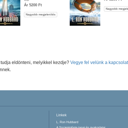
Ár 5200 Ft
Nagyobb megjele
Nagyobb megjelenítés
tudja eldönteni, melyikkel kezdje?
Vegye fel velünk a kapcsolat
önnek.
Linkek
L. Ron Hubbard
A Szcientológia tanai és gyakorlatai