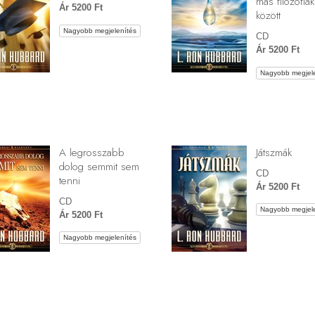
más filozófiák
Ár 5200 Ft
között
Nagyobb megjelenítés
CD
Ár 5200 Ft
Nagyobb megjele
A legrosszabb
Játszmák
dolog semmit sem
CD
tenni
Ár 5200 Ft
CD
Nagyobb megjele
Ár 5200 Ft
Nagyobb megjelenítés