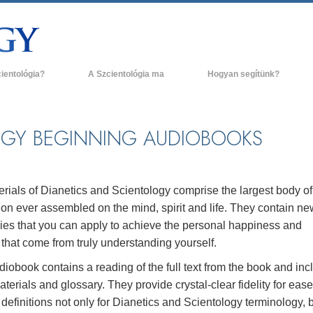
cientológia?
A Szcientológia ma
Hogyan segítünk?
és gyakorlatok
Szcientológia egyházak
H
ógia hitvallásai és kódexei
Új Szcientológia egyházak
L
OGY BEGINNING AUDIOBOOKS
ak a szcientológusok
Haladó szervezetek
A
ógiáról?
Flag Szárazföldi Bázis
g egy szcientológust!
rials of Dianetics and Scientology comprise the largest body of
Freewinds
ion ever assembled on the mind, spirit and life. They contain ne
egy egyházban
ies that you can apply to achieve the personal happiness and
Eljuttatjuk a világnak a Szcientológiát
ógia alapelvei
that come from truly understanding yourself.
David Miscavige - A Szcientológia vallás
iobook contains a reading of the full text from the book and inc
a Dianetikába
vezetője
rials and glossary. They provide crystal-clear fidelity for ease
 gyűlölet –
efinitions not only for Dianetics and Scientology terminology, 
ág?