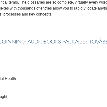
rical terms. The glossaries are so complete, virtually every wor
xes with thousands of entries allow you to rapidly locate anyt
s, processes and key concepts.
BEGINNING AUDIOBOOKS PACKAGE: TOVÁBB
al Health
ught