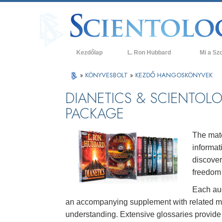
Kezdőlap
L. Ron Hubbard
Mi a Sz
Hittételek 
»
KÖNYVESBOLT
»
KEZDŐ HANGOSKÖNYVEK
A Szcientol
DIANETICS & SCIENTOL
PACKAGE
Mit mondan
a Szcientol
Ismerjen me
The mate
informat
Látogatás 
discover
A Szcientol
freedom 
Each aud
Bevezetés 
an accompanying supplement with related mate
Szeretet és
understanding. Extensive glossaries provide d
Mi a nagys