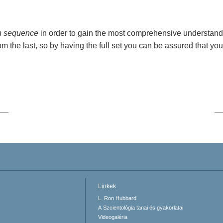
n sequence
in order to gain the most comprehensive understand
om the last, so by having the full set you can be assured that you
Linkek
L. Ron Hubbard
A Szcientológia tanai és gyakorlatai
Videogaléria