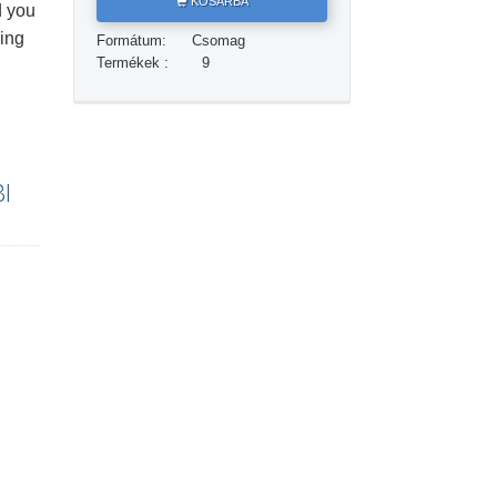
KOSÁRBA
d you
Megoldások a drogokra
hing
Formátum:
Csomag
Gyerekek
Termékek :
9
Eszközök a munkahelyen
Az etika és az állapotok
I
Az elnyomás oka
Kivizsgálások
A szervezés alapjai
A public relations alapjai
Célok és célkitűzések
A tanulás technológiája
Kommunikáció