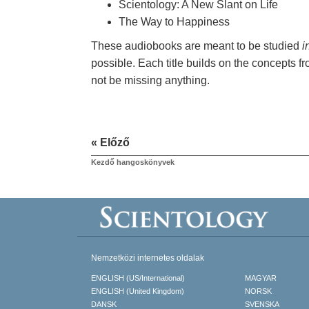
Scientology: A New Slant on Life
The Way to Happiness
These audiobooks are meant to be studied
i
possible. Each title builds on the concepts fr
not be missing anything.
« Előző
Kezdő hangoskönyvek
Nemzetközi internetes oldalak
ENGLISH (US/International)
MAGYAR
ENGLISH (United Kingdom)
NORSK
DANSK
SVENSKA