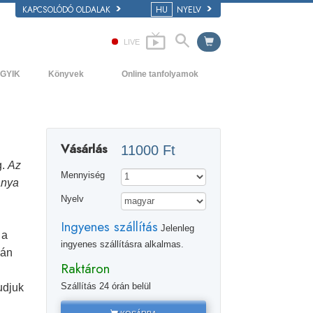
KAPCSOLÓDÓ OLDALAK
HU
NYELV
LIVE
GYIK
Könyvek
Online tanfolyamok
áttér és alapelvek
Kezdőkönyvek
Hogyan oldjunk meg konfliktusokat?
átogatás egy egyházban
Hangoskönyvek
A létezés dinamikái
Vásárlás
11000 Ft
 Szcientológia szervezetek
Bevezető előadások
A megértés összetevői
g.
Az
Mennyiség
Filmek
Megoldások a veszélyes környezetre
ánya
Nyelv
Asszisztok betegségekre és
sérülésekre
Ingyenes szállítás
Jelenleg
 a
Tisztesség és becsület
ingyenes szállításra alkalmas.
pán
Raktáron
Házasság
Szállítás 24 órán belül
udjuk
Az érzelmi Tónusskála