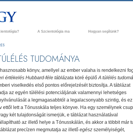
cientológia?
A Szcientológia ma
Hogyan segítünk?
és gyakorlatok
Szcientológia egyházak
H
RES
ógia hitvallásai és kódexei
Új Szcientológia egyházak
L
TÚLÉLÉS TUDOMÁNYA
ak a szcientológusok
Haladó szervezetek
A
ógiáról?
ghasznosabb könyv, amellyel az ember valaha is rendelkezni fo
Flag Szárazföldi Bázis
ri értékelés Hubbard-féle táblázata
köré épülő
A túlélés tudom
g egy szcientológust!
beri viselkedés első pontos előrejelzését biztosítja. A táblázat
Freewinds
egy egyházban
dja az egyén túlélési potenciáljának valamennyi lehetséges
Eljuttatjuk a világnak a Szcientológiát
yilvánulását a legmagasabbtól a legalacsonyabb szintig, és ez
ógia alapelvei
v ettől lett a Tónusskála teljes könyve. Ha egy személynek csu
David Miscavige - A Szcientológia vallás
a Dianetikába
vezetője
agy két tulajdonságát ismerjük, e táblázat használatával
lapítható az illető helye a Tónusskálán, és akkor a többit már t
 gyűlölet –
ág?
 táblázat precízen megmutatja az illető
egész
személyiségét,