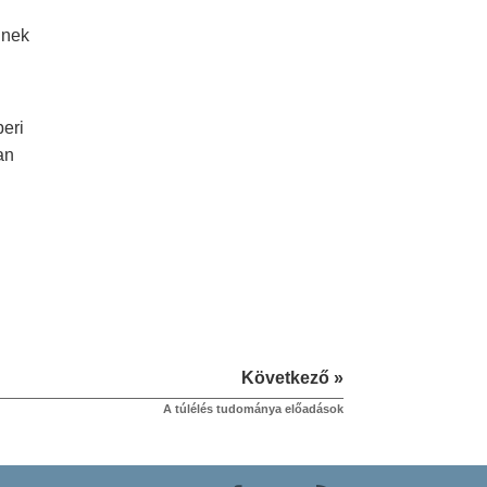
nnek
eri
an
Következő »
A túlélés tudománya előadások