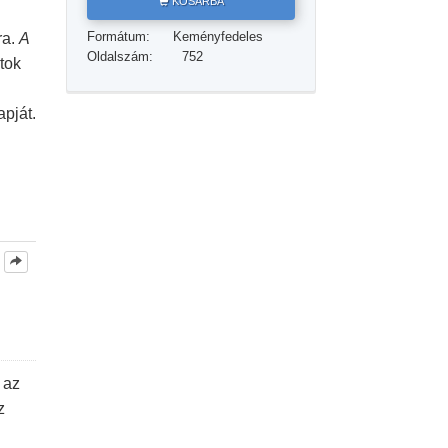
KOSÁRBA
Megoldások a drogokra
Formátum:
Keményfedeles
ra.
A
Gyerekek
Oldalszám:
752
tok
Eszközök a munkahelyen
apját.
Az etika és az állapotok
Az elnyomás oka
Kivizsgálások
A szervezés alapjai
A public relations alapjai
Célok és célkitűzések
A tanulás technológiája
 az
Kommunikáció
z