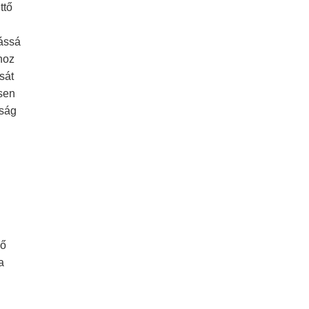
ttő
ássá
hoz
sát
esen
dság
ző
a