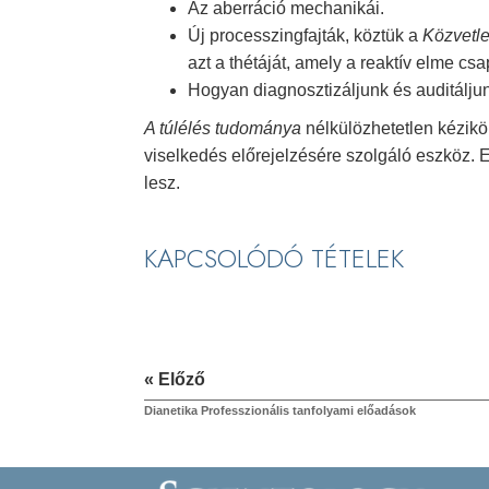
Az aberráció mechanikái.
Új processzingfajták, köztük a
Közvetl
azt a thétáját, amely a reaktív elme cs
Hogyan diagnosztizáljunk és auditáljun
A túlélés tudománya
nélkülözhetetlen kézik
viselkedés előrejelzésére szolgáló eszköz. 
lesz.
KAPCSOLÓDÓ TÉTELEK
« Előző
Dianetika Professzionális tanfolyami előadások