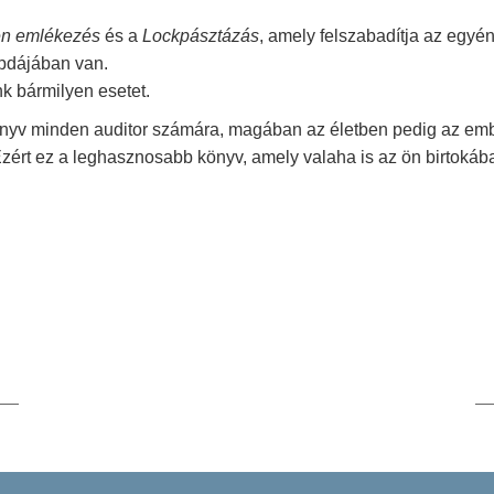
en emlékezés
és a
Lockpásztázás
, amely felszabadítja az egyé
apdájában van.
k bármilyen esetet.
önyv minden auditor számára, magában az életben pedig az emb
Ezért ez a leghasznosabb könyv, amely valaha is az ön birtokáb