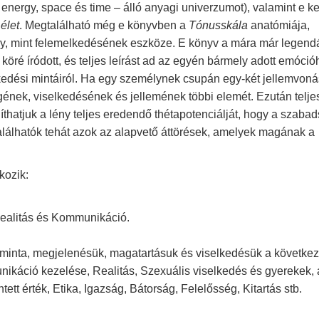
, energy, space és time – álló anyagi univerzumot), valamint e ke
z
élet
. Megtalálható még e könyvben a
Tónusskála
anatómiája,
y, mint felemelkedésének eszköze. E könyv a mára már legend
köré íródott, és teljes leírást ad az egyén bármely adott emóció
elkedési mintáiról. Ha egy személynek csupán egy-két jellemvoná
égének, viselkedésének és jellemének többi elemét. Ezután telj
íthatjuk a lény teljes eredendő thétapotenciálját, hogy a szaba
alálhatók tehát azok az alapvető áttörések, amelyek magának a
kozik:
 Realitás és Kommunikáció.
t minta, megjelenésük, magatartásuk és viselkedésük a követke
ikáció kezelése, Realitás, Szexuális viselkedés és gyerekek, 
tt érték, Etika, Igazság, Bátorság, Felelősség, Kitartás stb.