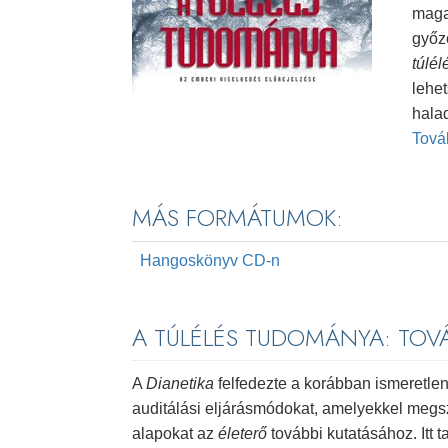
magat
győz
túlé
lehe
halad
Tov
MÁS FORMÁTUMOK:
Hangoskönyv CD-n
A TÚLÉLÉS TUDOMÁNYA: TOVÁ
A
Dianetika
felfedezte a korábban ismeretle
auditálási eljárásmódokat, amelyekkel megsza
alapokat az
életerő
további kutatásához. Itt 