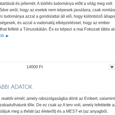
artását és jellemét. A túlélés tudománya előtt a világ meg volt
ődve arról, hogy az esetek nem képesek javulásra, csak romlás
lés tudománya
azzal a gondolattal áll elő, hogy különböző állapo
tségesek, és azzal a vadonatúj elképzeléssel, hogy az ember
hat felfelé a Tónusskálán. És ez képezi a mai Fokozati tábla al
ább
14000 Ft
BBI ADATOK
n
reaktív elmét
, amely rabszolgaságba dönti az Embert, valamint
badulhatunk tőle. De ez csak az A terv volt, amely lefektette a
találjuk meg a
thétát
(az életerőt) és a
MEST
-et (az anyagból,