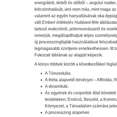
energiából, térből és időből – angolul matter
kölcsönhatását, ami nem más, mint maga a
valamint az egyén hanyatlásának oka éppúg
vált
Emberi értékelés Hubbard-féle táblázata
tartozó reakcióiról, jellemvonásairól és vis
ismerjük, megállapíthatjuk teljes személyis
új processzingfajták használatával felszabad
legmagasabb szintjeire emelkedhessen. Itt t
Fokozati táblának az alapját képezik.
A könyv többek között a következőkkel foglal
A Tónusskála.
A théta alapvető törvényei – Affinitás,
A dinamikák.
Az egyének és csoportok által követet
területeken: Emóció, Beszéd, a Kommun
Környezet, a Társadalom számára jelente
A processzing alapelvei.