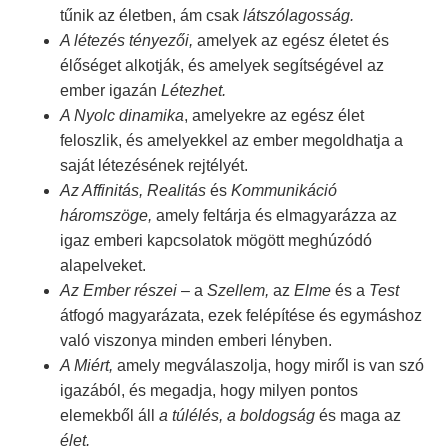
tűnik az életben, ám csak
látszólagosság.
A létezés tényezői,
amelyek az egész életet és
élőséget alkotják, és amelyek segítségével az
ember igazán
Létezhet.
A Nyolc dinamika
, amelyekre az egész élet
feloszlik, és amelyekkel az ember megoldhatja a
saját létezésének rejtélyét.
Az Affinitás, Realitás
és
Kommunikáció
háromszöge,
amely feltárja és elmagyarázza az
igaz emberi kapcsolatok mögött meghúzódó
alapelveket.
Az Ember részei
– a
Szellem,
az
Elme
és a
Test
átfogó magyarázata, ezek felépítése és egymáshoz
való viszonya minden emberi lényben.
A Miért,
amely megválaszolja, hogy miről is van szó
igazából, és megadja, hogy milyen pontos
elemekből áll
a túlélés, a boldogság
és maga az
élet.