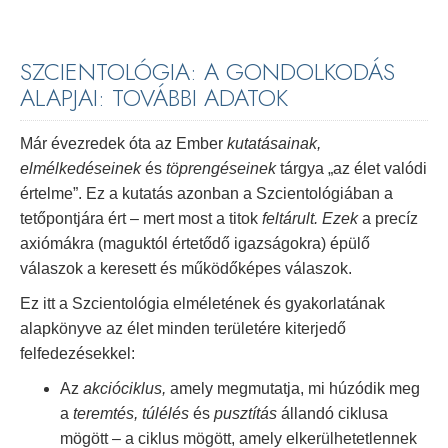
SZCIENTOLÓGIA: A GONDOLKODÁS
ALAPJAI: TOVÁBBI ADATOK
Már évezredek óta az Ember
kutatásainak,
elmélkedéseinek
és
töprengéseinek
tárgya „az élet valódi
értelme”. Ez a kutatás azonban a Szcientológiában a
tetőpontjára ért – mert most a titok
feltárult.
Ezek
a precíz
axiómákra (maguktól értetődő igazságokra) épülő
válaszok a keresett és működőképes válaszok.
Ez itt a Szcientológia elméletének és gyakorlatának
alapkönyve az élet minden területére kiterjedő
felfedezésekkel:
Az
akcióciklus,
amely megmutatja, mi húzódik meg
a
teremtés, túlélés
és
pusztítás
állandó ciklusa
mögött – a ciklus mögött, amely elkerülhetetlennek