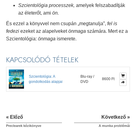
Szcientológia processzek,
amelyek felszabadítják
az életerőt, ami
ön.
És ezzel a könyvvel nem csupán „megtanulja”,
fel is
fedezi
ezeket az alapelveket
önmaga
számára. Mert ez a
Szcientológia:
önmaga
ismerete.
KAPCSOLÓDÓ TÉTELEK
Szcientológia: A
Blu-ray /
8600 Ft
gondolkodás alapjai
DVD
« Előző
Következő »
Preclearek kézikönyve
A munka problémái