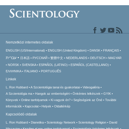
Nemzetközi internetes oldalak
ENGLISH (US/International)
ENGLISH (United Kingdom)
DANSK
FRANÇAIS
עברית
日本語
РУССКИЙ
繁體中文
NEDERLANDS
DEUTSCH
MAGYAR
NORSK
SVENSKA
ESPAÑOL (LATINO)
ESPAÑOL (CASTELLANO)
ΕΛΛΗΝΙΚA
ITALIANO
PORTUGUÊS
Linkek
L. Ron Hubbard
A Szcientológia tanai és gyakorlatai
Videogaléria
A Szcientológia ma
Hangok az emberiségért
Önkéntes lelkészek
GYIK
Könyvek
Online tanfolyamok
Ki vagyok én?
Segítségünk az Öné
További
információk
Kapcsolat
Helyek
Oldaltérkép
Kapcsolódó oldalak
L. Ron Hubbard
Dianetika
Scientology Network
Scientology Religion
David
Miscavige
Kezdjen el egy online tanfolyamot!
Szcientológia önkéntes lelkészek