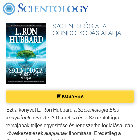
SZCIENTOLÓGIA: A
GONDOLKODÁS ALAPJAI
KOSÁRBA
Ezt a könyvet L. Ron Hubbard a
Szcientológia Első
könyvének
nevezte. A Dianetika és a Szcientológia
témájának teljes egyesítése és rendszerbe foglalása után
következett ezek
alapjainak
finomítása. Eredetileg a