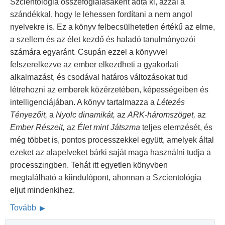
Szcientológia összefoglalásaként adta ki, azzal a
szándékkal, hogy le lehessen fordítani a nem angol
nyelvekre is. Ez a könyv felbecsülhetetlen értékű az elme,
a szellem és az élet kezdő és haladó tanulmányozói
számára egyaránt. Csupán ezzel a könyvvel
felszerelkezve az ember elkezdheti a gyakorlati
alkalmazást, és csodával határos változásokat tud
létrehozni az emberek közérzetében, képességeiben és
intelligenciájában. A könyv tartalmazza a
Létezés
Tényezőit,
a
Nyolc dinamikát,
az
ARK-háromszöget,
az
Ember Részeit,
az
Élet mint Játszma
teljes elemzését, és
még többet is, pontos processzekkel együtt, amelyek által
ezeket az alapelveket bárki saját maga használni tudja a
processzingben. Tehát itt egyetlen könyvben
megtalálható a kiindulópont, ahonnan a Szcientológia
eljut mindenkihez.
Tovább