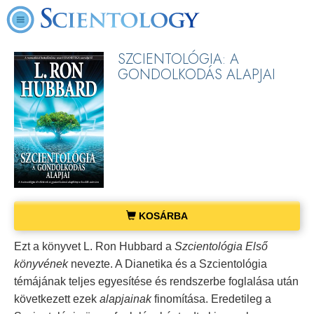
SZCIENTOLÓGIA: A
GONDOLKODÁS ALAPJAI
KOSÁRBA
Ezt a könyvet L. Ron Hubbard a
Szcientológia Első
könyvének
nevezte. A Dianetika és a Szcientológia
témájának teljes egyesítése és rendszerbe foglalása után
következett ezek
alapjainak
finomítása. Eredetileg a