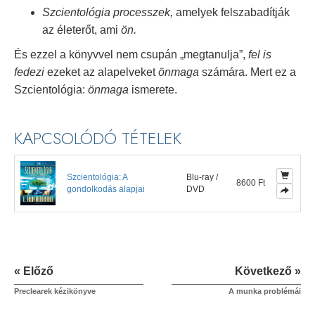
Szcientológia processzek,
amelyek felszabadítják
az életerőt, ami
ön.
És ezzel a könyvvel nem csupán „megtanulja”,
fel is
fedezi
ezeket az alapelveket
önmaga
számára. Mert ez a
Szcientológia:
önmaga
ismerete.
KAPCSOLÓDÓ TÉTELEK
Szcientológia: A
Blu-ray /
8600 Ft
gondolkodás alapjai
DVD
« Előző
Következő »
Preclearek kézikönyve
A munka problémái