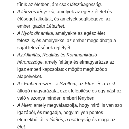
tűnik az életben, ám csak
látszólagosság.
A létezés tényezői,
amelyek az egész életet és
élőséget alkotják, és amelyek segítségével az
ember igazán
Létezhet.
A Nyolc dinamika
, amelyekre az egész élet
feloszlik, és amelyekkel az ember megoldhatja a
saját létezésének rejtélyét.
Az Affinitás, Realitás
és
Kommunikáció
háromszöge,
amely feltárja és elmagyarázza az
igaz emberi kapcsolatok mögött meghúzódó
alapelveket.
Az Ember részei
– a
Szellem,
az
Elme
és a
Test
átfogó magyarázata, ezek felépítése és egymáshoz
való viszonya minden emberi lényben.
A Miért,
amely megválaszolja, hogy miről is van szó
igazából, és megadja, hogy milyen pontos
elemekből áll
a túlélés, a boldogság
és maga az
élet.