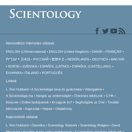
Nemzetközi internetes oldalak
ENGLISH (US/International)
ENGLISH (United Kingdom)
DANSK
FRANÇAIS
עברית
日本語
РУССКИЙ
繁體中文
NEDERLANDS
DEUTSCH
MAGYAR
NORSK
SVENSKA
ESPAÑOL (LATINO)
ESPAÑOL (CASTELLANO)
ΕΛΛΗΝΙΚA
ITALIANO
PORTUGUÊS
Linkek
L. Ron Hubbard
A Szcientológia tanai és gyakorlatai
Videogaléria
A Szcientológia ma
Hangok az emberiségért
Önkéntes lelkészek
GYIK
Könyvek
Online tanfolyamok
Ki vagyok én?
Segítségünk az Öné
További
információk
Kapcsolat
Helyek
Oldaltérkép
Kapcsolódó oldalak
L. Ron Hubbard
Dianetika
Scientology Network
Scientology Religion
David
Miscavige
Kezdjen el egy online tanfolyamot!
Szcientológia önkéntes lelkészek