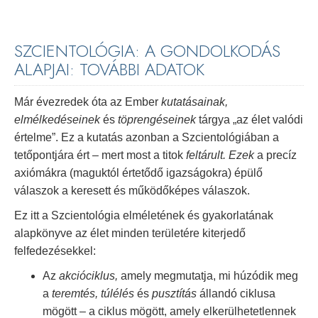
SZCIENTOLÓGIA: A GONDOLKODÁS
ALAPJAI: TOVÁBBI ADATOK
Már évezredek óta az Ember
kutatásainak,
elmélkedéseinek
és
töprengéseinek
tárgya „az élet valódi
értelme”. Ez a kutatás azonban a Szcientológiában a
tetőpontjára ért – mert most a titok
feltárult.
Ezek
a precíz
axiómákra (maguktól értetődő igazságokra) épülő
válaszok a keresett és működőképes válaszok.
Ez itt a Szcientológia elméletének és gyakorlatának
alapkönyve az élet minden területére kiterjedő
felfedezésekkel:
Az
akcióciklus,
amely megmutatja, mi húzódik meg
a
teremtés, túlélés
és
pusztítás
állandó ciklusa
mögött – a ciklus mögött, amely elkerülhetetlennek