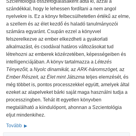
Szcientológia összefoglalásaként adta ki, azzal a
szándékkal, hogy le lehessen fordítani a nem angol
nyelvekre is. Ez a könyv felbecsülhetetlen értékű az elme,
a szellem és az élet kezdő és haladó tanulmányozói
számára egyaránt. Csupán ezzel a könyvvel
felszerelkezve az ember elkezdheti a gyakorlati
alkalmazást, és csodával határos változásokat tud
létrehozni az emberek közérzetében, képességeiben és
intelligenciájában. A könyv tartalmazza a
Létezés
Tényezőit,
a
Nyolc dinamikát,
az
ARK-háromszöget,
az
Ember Részeit,
az
Élet mint Játszma
teljes elemzését, és
még többet is, pontos processzekkel együtt, amelyek által
ezeket az alapelveket bárki saját maga használni tudja a
processzingben. Tehát itt egyetlen könyvben
megtalálható a kiindulópont, ahonnan a Szcientológia
eljut mindenkihez.
Tovább