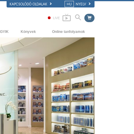
KAPCSOLÓDÓ OLDALAK
HU
NYELV
LIVE
GYIK
Könyvek
Online tanfolyamok
áttér és alapelvek
Kezdőkönyvek
Hogyan oldjunk meg konfliktusokat?
átogatás egy egyházban
Hangoskönyvek
A létezés dinamikái
 Szcientológia szervezetek
Bevezető előadások
A megértés összetevői
Filmek
Megoldások a veszélyes környezetre
Asszisztok betegségekre és
sérülésekre
Tisztesség és becsület
Házasság
Az érzelmi Tónusskála