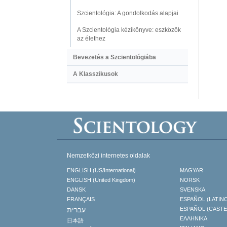
Szcientológia: A gondolkodás alapjai
A Szcientológia kézikönyve: eszközök
az élethez
Bevezetés a Szcientológiába
A Klasszikusok
Nemzetközi internetes oldalak
ENGLISH (US/International)
MAGYAR
ENGLISH (United Kingdom)
NORSK
DANSK
SVENSKA
FRANÇAIS
ESPAÑOL (LATIN
עברית
ESPAÑOL (CAST
ΕΛΛΗΝΙΚA
日本語