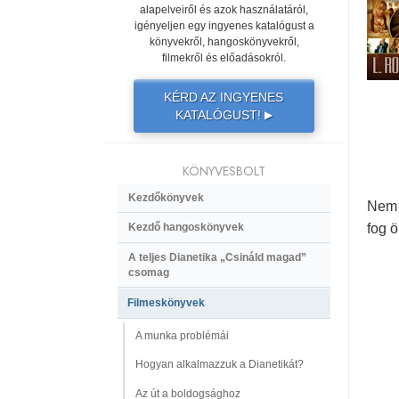
alapelveiről és azok használatáról,
igényeljen egy ingyenes katalógust a
könyvekről, hangoskönyvekről,
filmekről és előadásokról.
KÉRD AZ INGYENES
KATALÓGUST!
▶
KÖNYVESBOLT
Kezdőkönyvek
Nem 
fog 
Kezdő hangoskönyvek
A teljes Dianetika „Csináld magad”
csomag
Filmeskönyvek
A munka problémái
Hogyan alkalmazzuk a Dianetikát?
Az út a boldogsághoz