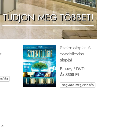
Megoldások a drogokra
TUDJON MEG TÖBBET!
Gyerekek
Eszközök a munkahelyen
Az etika és az állapotok
Szcientológia: A
Az elnyomás oka
z
gondolkodás
alapjai
Kivizsgálások
Blu-ray / DVD
A szervezés alapjai
Ár 8600 Ft
nítés
A public relations alapjai
Nagyobb megjelenítés
Célok és célkitűzések
A tanulás technológiája
Kommunikáció
ia