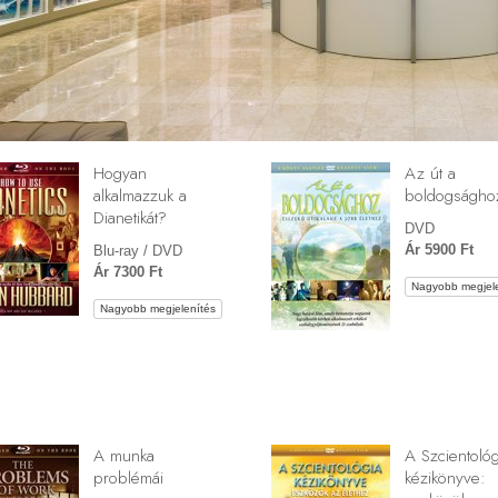
Hogyan
Az út a
alkalmazzuk a
boldogságho
Dianetikát?
DVD
Ár 5900 Ft
Blu-ray / DVD
Ár 7300 Ft
Nagyobb megjele
Nagyobb megjelenítés
A munka
A Szcientológ
problémái
kézikönyve: