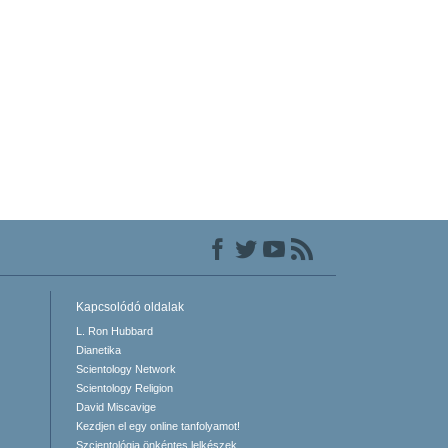
Kapcsolódó oldalak
L. Ron Hubbard
Dianetika
Scientology Network
Scientology Religion
David Miscavige
Kezdjen el egy online tanfolyamot!
Szcientológia önkéntes lelkészek