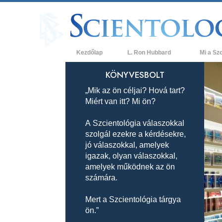
Kezdőlap
L. Ron Hubbard
Mi a Sz
Hittételek 
KÖNYVESBOLT
„Mik az ön céljai? Hová tart?
A Szcientol
Miért van itt? Mi ön?
Mit mondan
a Szcientol
A Szcientológia válaszokkal
szolgál ezekre a kérdésekre,
Ismerjen me
jó válaszokkal, amelyek
Látogatás 
igazak, olyan válaszokkal,
amelyek működnek az ön
A Szcientol
számára.
Bevezetés 
Mert a Szcientológia tárgya
ön.”
Szeretet és
Mi a nagys