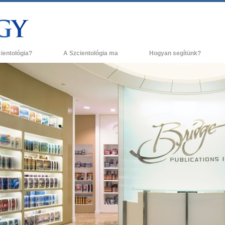
cientológia?
A Szcientológia ma
Hogyan segítünk?
és gyakorlatok
Szcientológia egyházak
H
ógia hitvallásai és kódexei
Új Szcientológia egyházak
L
ak a szcientológusok
Haladó szervezetek
A
ógiáról?
Flag Szárazföldi Bázis
g egy szcientológust!
Freewinds
egy egyházban
Eljuttatjuk a világnak a Szcientológiát
ógia alapelvei
David Miscavige - A Szcientológia vallás
a Dianetikába
vezetője
 gyűlölet –
ág?