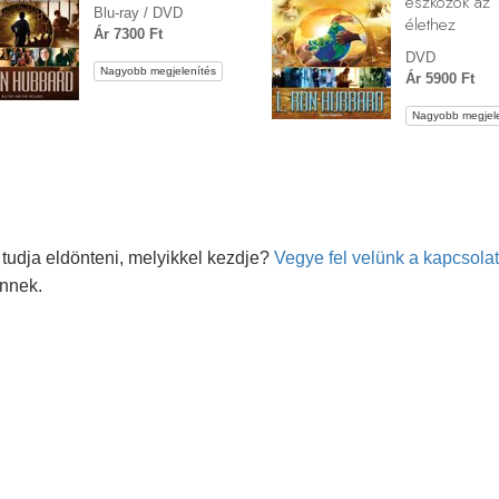
eszközök az
Blu-ray / DVD
élethez
Ár 7300 Ft
DVD
Nagyobb megjelenítés
Ár 5900 Ft
Nagyobb megjele
tudja eldönteni, melyikkel kezdje?
Vegye fel velünk a kapcsolat
önnek.