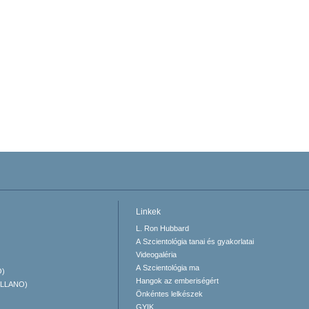
Linkek
L. Ron Hubbard
A Szcientológia tanai és gyakorlatai
Videogaléria
A Szcientológia ma
O)
Hangok az emberiségért
ELLANO)
Önkéntes lelkészek
GYIK