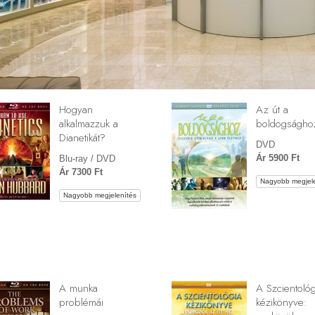
Hogyan
Az út a
alkalmazzuk a
boldogságho
Dianetikát?
DVD
Ár 5900 Ft
Blu-ray / DVD
Ár 7300 Ft
Nagyobb megjele
Nagyobb megjelenítés
A munka
A Szcientológ
problémái
kézikönyve: