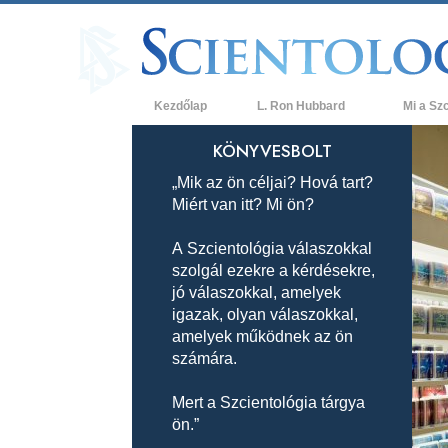
Kezdőlap
L. Ron Hubbard
Mi a Sz
Hittételek 
KÖNYVESBOLT
„Mik az ön céljai? Hová tart?
A Szcientol
Miért van itt? Mi ön?
Mit mondan
a Szcientol
A Szcientológia válaszokkal
szolgál ezekre a kérdésekre,
Ismerjen me
jó válaszokkal, amelyek
Látogatás 
igazak, olyan válaszokkal,
amelyek működnek az ön
A Szcientol
számára.
Bevezetés 
Mert a Szcientológia tárgya
ön.”
Szeretet és
Mi a nagys