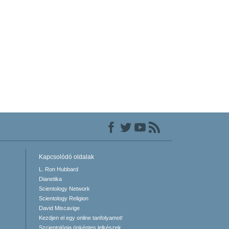
Kapcsolódó oldalak
L. Ron Hubbard
Dianetika
Scientology Network
Scientology Religion
David Miscavige
Kezdjen el egy online tanfolyamot!
Szcientológia önkéntes lelkészek