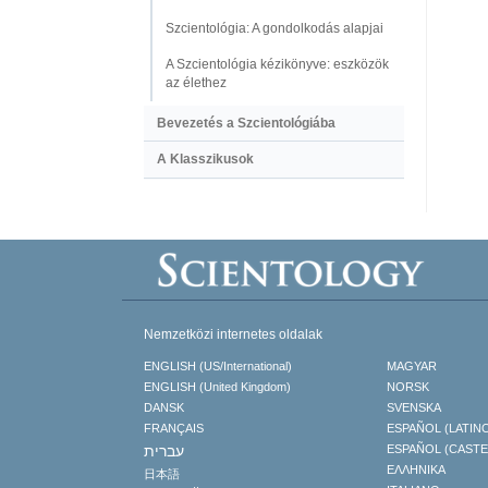
Szcientológia: A gondolkodás alapjai
A Szcientológia kézikönyve: eszközök
az élethez
Bevezetés a Szcientológiába
A Klasszikusok
Nemzetközi internetes oldalak
ENGLISH (US/International)
MAGYAR
ENGLISH (United Kingdom)
NORSK
DANSK
SVENSKA
FRANÇAIS
ESPAÑOL (LATIN
עברית
ESPAÑOL (CAST
ΕΛΛΗΝΙΚA
日本語