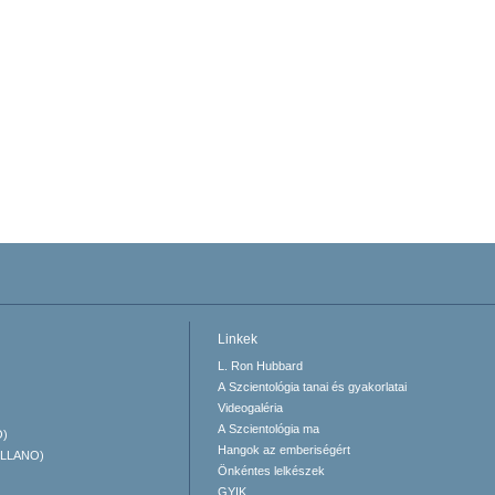
Linkek
L. Ron Hubbard
A Szcientológia tanai és gyakorlatai
Videogaléria
A Szcientológia ma
O)
Hangok az emberiségért
ELLANO)
Önkéntes lelkészek
GYIK