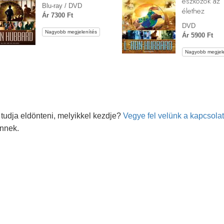
eszközök az
Blu-ray / DVD
élethez
Ár 7300 Ft
DVD
Nagyobb megjelenítés
Ár 5900 Ft
Nagyobb megjele
tudja eldönteni, melyikkel kezdje?
Vegye fel velünk a kapcsolat
önnek.