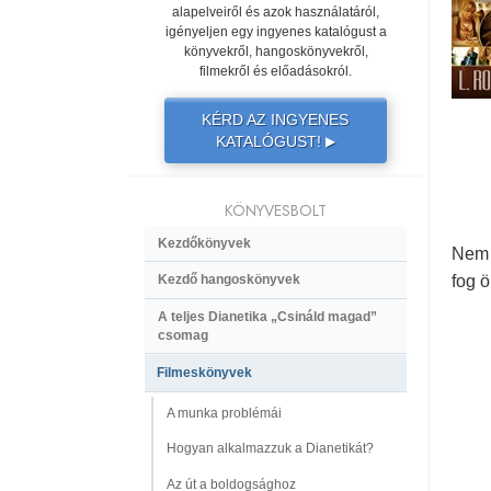
alapelveiről és azok használatáról,
igényeljen egy ingyenes katalógust a
könyvekről, hangoskönyvekről,
filmekről és előadásokról.
KÉRD AZ INGYENES
KATALÓGUST!
▶
KÖNYVESBOLT
Kezdőkönyvek
Nem 
fog 
Kezdő hangoskönyvek
A teljes Dianetika „Csináld magad”
csomag
Filmeskönyvek
A munka problémái
Hogyan alkalmazzuk a Dianetikát?
Az út a boldogsághoz