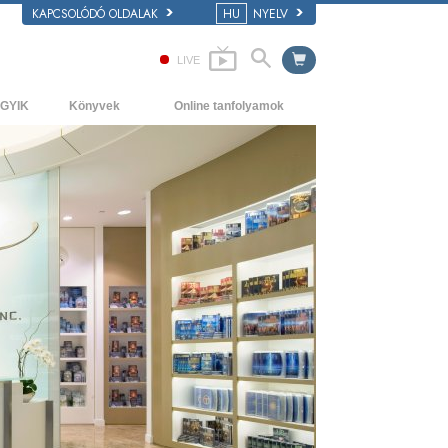
KAPCSOLÓDÓ OLDALAK
HU
NYELV
LIVE
GYIK
Könyvek
Online tanfolyamok
áttér és alapelvek
Kezdőkönyvek
Hogyan oldjunk meg konfliktusokat?
átogatás egy egyházban
Hangoskönyvek
A létezés dinamikái
 Szcientológia szervezetek
Bevezető előadások
A megértés összetevői
Filmek
Megoldások a veszélyes környezetre
Asszisztok betegségekre és
sérülésekre
Tisztesség és becsület
Házasság
Az érzelmi Tónusskála