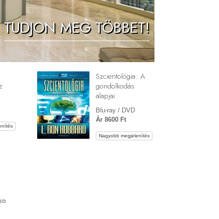
Megoldások a drogokra
TUDJON MEG TÖBBET!
Gyerekek
Eszközök a munkahelyen
Az etika és az állapotok
Szcientológia: A
Az elnyomás oka
z
gondolkodás
alapjai
Kivizsgálások
Blu-ray / DVD
A szervezés alapjai
Ár 8600 Ft
nítés
A public relations alapjai
Nagyobb megjelenítés
Célok és célkitűzések
A tanulás technológiája
Kommunikáció
ia