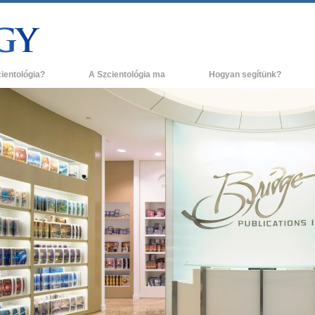
cientológia?
A Szcientológia ma
Hogyan segítünk?
és gyakorlatok
Szcientológia egyházak
H
ógia hitvallásai és kódexei
Új Szcientológia egyházak
L
ak a szcientológusok
Haladó szervezetek
A
ógiáról?
Flag Szárazföldi Bázis
g egy szcientológust!
Freewinds
egy egyházban
Eljuttatjuk a világnak a Szcientológiát
ógia alapelvei
David Miscavige - A Szcientológia vallás
a Dianetikába
vezetője
 gyűlölet –
ág?