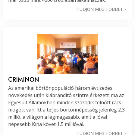
már több mint 4000 iskolában alkalmazzák.
TUDJON MEG TÖBBET
CRIMINON
Az amerikai börtönpopuláció három évtizedes
növekedés után kiábrándító szintre érkezett: ma az
Egyesült Államokban minden századik felnőtt rács
mögött van. Itt a teljes börtönnépesség jelenleg 2,3
millió, a világon a legmagasabb, amit a jóval
népesebb Kína követ 1,5 millióval.
TUDJON MEG TÖBBET