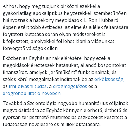
Ahhoz, hogy meg tudjunk birkózni ezekkel a
gyakorlatilag apokaliptikus helyzetekkel, szembetűnően
hiányoznak a hatékony megoldások. L. Ron Hubbard
éppen ezért több évtizedes, az elme és a lélek feltárására
folytatott kutatása során olyan módszereket is
kifejlesztett, amelyekkel fel lehet lépni a világunkat
fenyegető válságok ellen.
Eközben az Egyház annak elérésére, hogy ezek a
megoldások éreztessék hatásukat, állandó központokat
finanszíroz, amelyek „erőműként” funkcionálnak, és
széles körű mozgalmakat indítanak be az
erkölcsösség,
az
írni-olvasni tudás,
a
drogmegelőzés
és a
drogrehabilitáció
nevében.
Továbbá a Szcientológia nagyobb humanitárius céljainak
megvalósítására az Egyház könnyen elérhető, érthető és
gyorsan terjeszthető multimédiás eszközöket készített a
tudatosság növelésére és milliók oktatására.