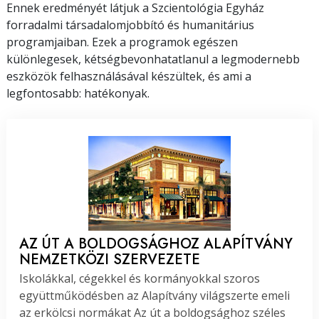
Ennek eredményét látjuk a Szcientológia Egyház
forradalmi társadalomjobbító és humanitárius
programjaiban. Ezek a programok egészen
különlegesek, kétségbevonhatatlanul a legmodernebb
eszközök felhasználásával készültek, és ami a
legfontosabb: hatékonyak.
AZ ÚT A BOLDOGSÁGHOZ ALAPÍTVÁNY
NEMZETKÖZI SZERVEZETE
Iskolákkal, cégekkel és kormányokkal szoros
együttműködésben az Alapítvány világszerte emeli
az erkölcsi normákat Az út a boldogsághoz széles