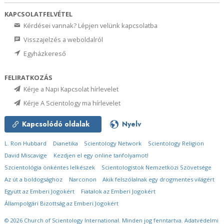
KAPCSOLATFELVÉTEL
Kérdései vannak? Lépjen velünk kapcsolatba
Visszajelzés a weboldalról
Egyházkereső
FELIRATKOZÁS
Kérje a Napi Kapcsolat hírlevelet
Kérje A Scientology ma hírlevelet
Kapcsolódó oldalak
Nyelv
L. Ron Hubbard
Dianetika
Scientology Network
Scientology Religion
David Miscavige
Kezdjen el egy online tanfolyamot!
Szcientológia önkéntes lelkészek
Scientologistok Nemzetközi Szövetsége
Az út a boldogsághoz
Narconon
Akik felszólalnak egy drogmentes világért
Együtt az Emberi Jogokért
Fiatalok az Emberi Jogokért
Állampolgári Bizottság az Emberi Jogokért
© 2026
Church of Scientology International.
Minden jog fenntartva.
Adatvédelmi