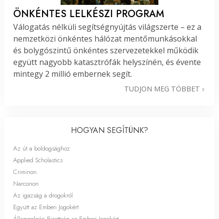
ÖNKÉNTES LELKÉSZI PROGRAM
Válogatás nélküli segítségnyújtás világszerte – ez a
nemzetközi önkéntes hálózat mentőmunkásokkal
és bolygószintű önkéntes szervezetekkel működik
együtt nagyobb katasztrófák helyszínén, és évente
mintegy 2 millió embernek segít.
TUDJON MEG TÖBBET
HOGYAN SEGÍTÜNK?
Az út a boldogsághoz
Applied Scholastics
Criminon
Narconon
Az igazság a drogokról
Együtt az Emberi Jogokért
Állampolgári Bizottság az Emberi Jogokért