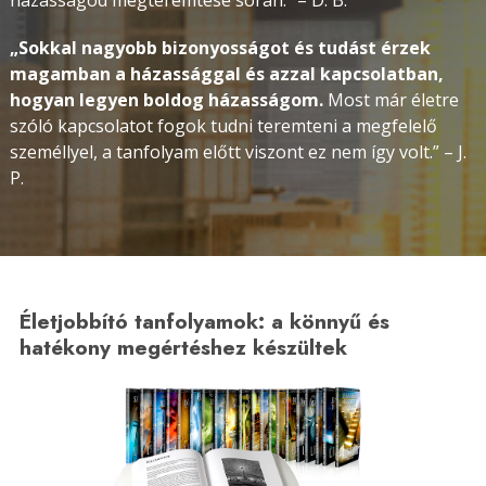
házasságod megteremtése során.” – D. B.
„Sokkal nagyobb bizonyosságot és tudást érzek
magamban a házassággal és azzal kapcsolatban,
hogyan legyen boldog házasságom.
Most már életre
szóló kapcsolatot fogok tudni teremteni a megfelelő
személlyel, a tanfolyam előtt viszont ez nem így volt.” – J.
P.
Életjobbító tanfolyamok: a könnyű és
hatékony megértéshez készültek