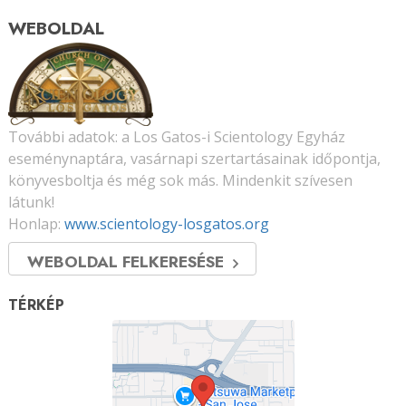
WEBOLDAL
További adatok: a Los Gatos-i Scientology Egyház
eseménynaptára, vasárnapi szertartásainak időpontja,
könyvesboltja és még sok más. Mindenkit szívesen
látunk!
Honlap:
www.scientology-losgatos.org
WEBOLDAL FELKERESÉSE
TÉRKÉP