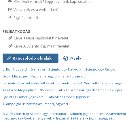
Kérdései vannak? Lépjen velünk kapcsolatba
Visszajelzés a weboldalról
Egyházkereső
FELIRATKOZÁS
Kérje a Napi Kapcsolat hírlevelet
Kérje A Scientology ma hírlevelet
Kapcsolódó oldalak
Nyelv
L. Ron Hubbard
Dianetika
Scientology Network
Scientology Religion
David Miscavige
Kezdjen el egy online tanfolyamot!
Szcientológia önkéntes lelkészek
Scientologistok Nemzetközi Szövetsége
Az út a boldogsághoz
Narconon
Akik felszólalnak egy drogmentes világért
Együtt az Emberi Jogokért
Fiatalok az Emberi Jogokért
Állampolgári Bizottság az Emberi Jogokért
© 2026
Church of Scientology International.
Minden jog fenntartva.
Adatvédelmi
megjegyzés
•
Cookie-irányelvek
•
Használati feltételek
•
Jogi megjegyzés