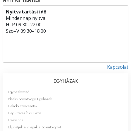
NYITVA TARTÁS
Nyitvatartási idő
Mindennap nyitva
H
–
P
09.30–22.00
Szo
–
V
09.30–18.00
Kapcsolat
EGYHÁZAK
Egyházkereső
Ideális Scientology Egyházak
Haladó szervezetek
Flag Szárazföldi Bázis
Freewinds
Eljuttatjuk a világak a Scientology-t